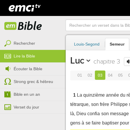
Rechercher
Louis-Segond
Semeur
Lire la Bible
Luc
chapitre 3
Écouter la Bible
01
02
03
04
05
Strong grec & hébreu
Bible en un an
1
La quinzième année du rè
tétrarque, son frère Philippe 
Verset du jour
là, Dieu confia son message à
gens à se faire baptiser pour