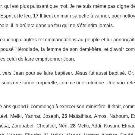
ir, qui est plus puissant que moi. Je ne suis même pas digne de
sprit et le feu.
17
Il tient en main sa pelle à vanner, pour netto
ale, il la brûlera dans un feu qui ne s'éteindra jamais.
beaucoup d'autres recommandations au peuple et lui annonçait
pousé Hérodiade, la femme de son demi-frère, et d'avoir com
mes celui de faire emprisonner Jean.
vers Jean pour se faire baptiser. Jésus fut aussi baptisé. Or, pe
i, sous une forme corporelle, comme une colombe. Une voix retent
e ans quand il commença à exercer son ministère. Il était, comme
Lévi, Melki, Yannaï, Joseph,
25
Mattathias, Amos, Nahoum, Es
sa, Zorobabel, Chealtiel, Néri,
28
Melki, Addi, Kosam, Elmad