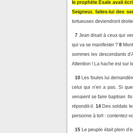
le prophète Esaïe avait écr
Seigneur, faites-lui des sen
tortueuses deviendront droite
7
Jean disait à ceux qui ven
qui va se manifester ?
8
Mont
sommes les descendants d'Ab
Attention ! La hache est sur le
10
Les foules lui demandèr
celui qui n'en a pas. Si que
venaient se faire baptiser. I
répondit-il.
14
Des soldats le
personne à tort : contentez-v
15
Le peuple était plein d'