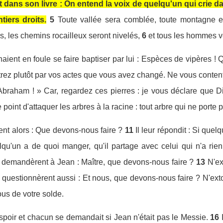
it dans son livre : On entend la voix de quelqu'un qui crie d
tiers droits.
5
Toute vallée sera comblée, toute montagne et
s, les chemins rocailleux seront nivelés,
6
et tous les hommes ve
aient en foule se faire baptiser par lui : Espèces de vipères ! 
rez plutôt par vos actes que vous avez changé. Ne vous conte
raham ! » Car, regardez ces pierres : je vous déclare que Di
 point d'attaquer les arbres à la racine : tout arbre qui ne porte 
ent alors : Que devons-nous faire ?
11
Il leur répondit : Si que
lqu'un a de quoi manger, qu'il partage avec celui qui n'a rien
ls demandèrent à Jean : Maître, que devons-nous faire ?
13
N'ex
 questionnèrent aussi : Et nous, que devons-nous faire ? N'ex
ous de votre solde.
espoir et chacun se demandait si Jean n'était pas le Messie.
16