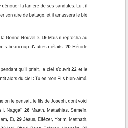
 dénouer la lanière de ses sandales. Lui, il
yer son aire de battage, et il amassera le blé
 la Bonne Nouvelle.
19
Mais il reprocha au
mis beaucoup d'autres méfaits.
20
Hérode
ndant qu'il priait, le ciel s'ouvrit
22
et le
it alors du ciel : Tu es mon Fils bien-aimé.
 on le pensait, le fils de Joseph, dont voici
li, Naggaï,
26
Maath, Mattathias, Sémeïn,
am, Er,
29
Jésus, Eliézer, Yorim, Matthath,