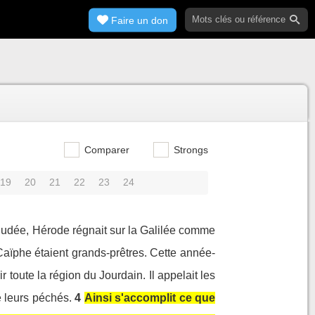
Faire un don
Comparer
Strongs
19
20
21
22
23
24
Judée, Hérode régnait sur la Galilée comme
aïphe étaient grands-prêtres. Cette année-
r toute la région du Jourdain. Il appelait les
e leurs péchés.
4
Ainsi s'accomplit ce que