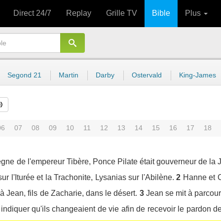
Direct 24/7
Replay
Grille TV
Bible
Plus
Segond 21
Martin
Darby
Ostervald
King-James
06
07
08
09
10
11
12
13
14
15
16
17
18
gne de l'empereur Tibère, Ponce Pilate était gouverneur de la 
sur l'Iturée et la Trachonite, Lysanias sur l'Abilène.
2
Hanne et C
 Jean, fils de Zacharie, dans le désert.
3
Jean se mit à parcouri
 indiquer qu'ils changeaient de vie afin de recevoir le pardon d