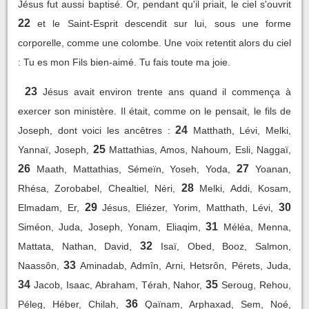
Jésus fut aussi baptisé. Or, pendant qu'il priait, le ciel s'ouvrit
22
et le Saint-Esprit descendit sur lui, sous une forme
corporelle, comme une colombe. Une voix retentit alors du ciel
: Tu es mon Fils bien-aimé. Tu fais toute ma joie.
23
Jésus avait environ trente ans quand il commença à
exercer son ministère. Il était, comme on le pensait, le fils de
24
Joseph, dont voici les ancêtres :
Matthath, Lévi, Melki,
25
Yannaï, Joseph,
Mattathias, Amos, Nahoum, Esli, Naggaï,
26
27
Maath, Mattathias, Sémeïn, Yoseh, Yoda,
Yoanan,
28
Rhésa, Zorobabel, Chealtiel, Néri,
Melki, Addi, Kosam,
29
30
Elmadam, Er,
Jésus, Eliézer, Yorim, Matthath, Lévi,
31
Siméon, Juda, Joseph, Yonam, Eliaqim,
Méléa, Menna,
32
Mattata, Nathan, David,
Isaï, Obed, Booz, Salmon,
33
Naassôn,
Aminadab, Admîn, Arni, Hetsrôn, Pérets, Juda,
34
35
Jacob, Isaac, Abraham, Térah, Nahor,
Seroug, Rehou,
36
Péleg, Héber, Chilah,
Qaïnam, Arphaxad, Sem, Noé,