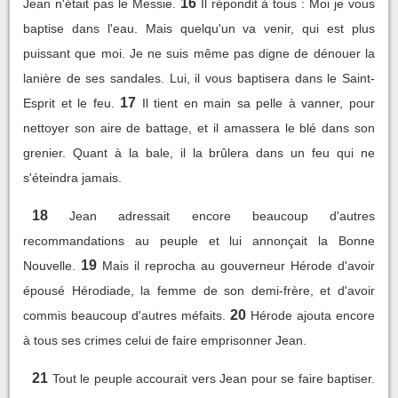
16
Jean n'était pas le Messie.
Il répondit à tous : Moi je vous
baptise dans l'eau. Mais quelqu'un va venir, qui est plus
puissant que moi. Je ne suis même pas digne de dénouer la
lanière de ses sandales. Lui, il vous baptisera dans le Saint-
17
Esprit et le feu.
Il tient en main sa pelle à vanner, pour
nettoyer son aire de battage, et il amassera le blé dans son
grenier. Quant à la bale, il la brûlera dans un feu qui ne
s'éteindra jamais.
18
Jean adressait encore beaucoup d'autres
recommandations au peuple et lui annonçait la Bonne
19
Nouvelle.
Mais il reprocha au gouverneur Hérode d'avoir
épousé Hérodiade, la femme de son demi-frère, et d'avoir
20
commis beaucoup d'autres méfaits.
Hérode ajouta encore
à tous ses crimes celui de faire emprisonner Jean.
21
Tout le peuple accourait vers Jean pour se faire baptiser.