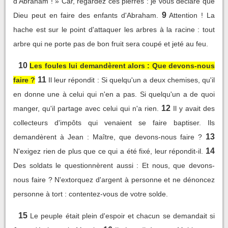
d'Abraham ! » Car, regardez ces pierres : je vous déclare que
9
Dieu peut en faire des enfants d'Abraham.
Attention ! La
hache est sur le point d'attaquer les arbres à la racine : tout
arbre qui ne porte pas de bon fruit sera coupé et jeté au feu.
10
Les foules lui demandèrent alors : Que devons-nous
11
faire ?
Il leur répondit : Si quelqu'un a deux chemises, qu'il
en donne une à celui qui n'en a pas. Si quelqu'un a de quoi
12
manger, qu'il partage avec celui qui n'a rien.
Il y avait des
collecteurs d'impôts qui venaient se faire baptiser. Ils
13
demandèrent à Jean : Maître, que devons-nous faire ?
14
N'exigez rien de plus que ce qui a été fixé, leur répondit-il.
Des soldats le questionnèrent aussi : Et nous, que devons-
nous faire ? N'extorquez d'argent à personne et ne dénoncez
personne à tort : contentez-vous de votre solde.
15
Le peuple était plein d'espoir et chacun se demandait si