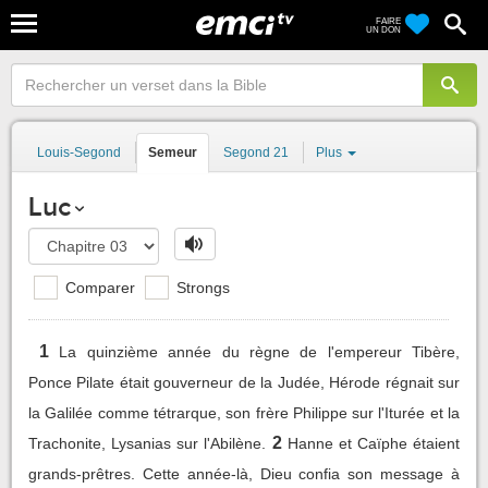
FAIRE
UN DON
Louis-Segond
Semeur
Segond 21
Plus
Luc
Comparer
Strongs
1
La quinzième année du règne de l'empereur Tibère,
Ponce Pilate était gouverneur de la Judée, Hérode régnait sur
la Galilée comme tétrarque, son frère Philippe sur l'Iturée et la
2
Trachonite, Lysanias sur l'Abilène.
Hanne et Caïphe étaient
grands-prêtres. Cette année-là, Dieu confia son message à