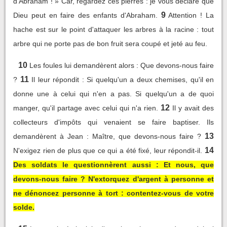
d'Abraham ! » Car, regardez ces pierres : je vous déclare que
9
Dieu peut en faire des enfants d'Abraham.
Attention ! La
hache est sur le point d'attaquer les arbres à la racine : tout
arbre qui ne porte pas de bon fruit sera coupé et jeté au feu.
10
Les foules lui demandèrent alors : Que devons-nous faire
11
?
Il leur répondit : Si quelqu'un a deux chemises, qu'il en
donne une à celui qui n'en a pas. Si quelqu'un a de quoi
12
manger, qu'il partage avec celui qui n'a rien.
Il y avait des
collecteurs d'impôts qui venaient se faire baptiser. Ils
13
demandèrent à Jean : Maître, que devons-nous faire ?
14
N'exigez rien de plus que ce qui a été fixé, leur répondit-il.
Des soldats le questionnèrent aussi : Et nous, que
devons-nous faire ? N'extorquez d'argent à personne et
ne dénoncez personne à tort : contentez-vous de votre
solde.