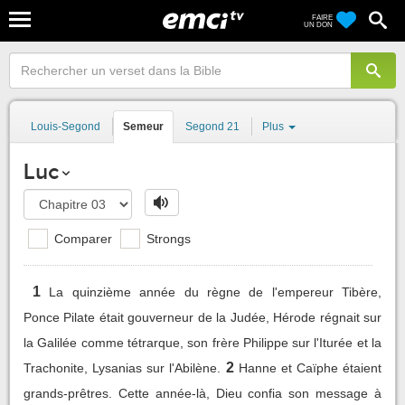
FAIRE
UN DON
Louis-Segond
Semeur
Segond 21
Plus
Luc
Comparer
Strongs
1
La quinzième année du règne de l'empereur Tibère,
Ponce Pilate était gouverneur de la Judée, Hérode régnait sur
la Galilée comme tétrarque, son frère Philippe sur l'Iturée et la
2
Trachonite, Lysanias sur l'Abilène.
Hanne et Caïphe étaient
grands-prêtres. Cette année-là, Dieu confia son message à