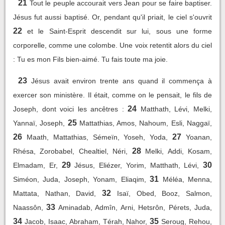
21
Tout le peuple accourait vers Jean pour se faire baptiser.
Jésus fut aussi baptisé. Or, pendant qu'il priait, le ciel s'ouvrit
22
et le Saint-Esprit descendit sur lui, sous une forme
corporelle, comme une colombe. Une voix retentit alors du ciel
: Tu es mon Fils bien-aimé. Tu fais toute ma joie.
23
Jésus avait environ trente ans quand il commença à
exercer son ministère. Il était, comme on le pensait, le fils de
24
Joseph, dont voici les ancêtres :
Matthath, Lévi, Melki,
25
Yannaï, Joseph,
Mattathias, Amos, Nahoum, Esli, Naggaï,
26
27
Maath, Mattathias, Sémeïn, Yoseh, Yoda,
Yoanan,
28
Rhésa, Zorobabel, Chealtiel, Néri,
Melki, Addi, Kosam,
29
30
Elmadam, Er,
Jésus, Eliézer, Yorim, Matthath, Lévi,
31
Siméon, Juda, Joseph, Yonam, Eliaqim,
Méléa, Menna,
32
Mattata, Nathan, David,
Isaï, Obed, Booz, Salmon,
33
Naassôn,
Aminadab, Admîn, Arni, Hetsrôn, Pérets, Juda,
34
35
Jacob, Isaac, Abraham, Térah, Nahor,
Seroug, Rehou,