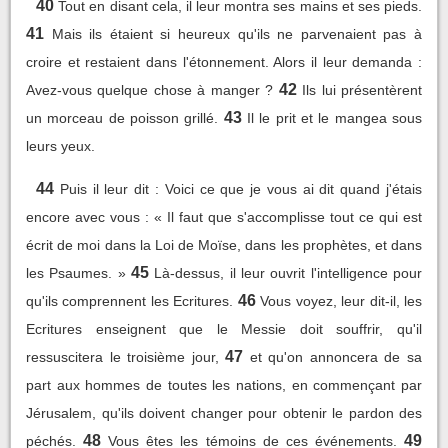
40
Tout en disant cela, il leur montra ses mains et ses pieds.
41
Mais ils étaient si heureux qu'ils ne parvenaient pas à
croire et restaient dans l'étonnement. Alors il leur demanda :
42
Avez-vous quelque chose à manger ?
Ils lui présentèrent
43
un morceau de poisson grillé.
Il le prit et le mangea sous
leurs yeux.
44
Puis il leur dit : Voici ce que je vous ai dit quand j'étais
encore avec vous : « Il faut que s'accomplisse tout ce qui est
écrit de moi dans la Loi de Moïse, dans les prophètes, et dans
45
les Psaumes. »
Là-dessus, il leur ouvrit l'intelligence pour
46
qu'ils comprennent les Ecritures.
Vous voyez, leur dit-il, les
Ecritures enseignent que le Messie doit souffrir, qu'il
47
ressuscitera le troisième jour,
et qu'on annoncera de sa
part aux hommes de toutes les nations, en commençant par
Jérusalem, qu'ils doivent changer pour obtenir le pardon des
48
49
péchés.
Vous êtes les témoins de ces événements.