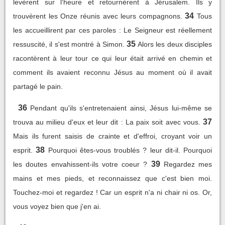
levèrent sur l'heure et retournèrent à Jérusalem. Ils y
34
trouvèrent les Onze réunis avec leurs compagnons.
Tous
les accueillirent par ces paroles : Le Seigneur est réellement
35
ressuscité, il s'est montré à Simon.
Alors les deux disciples
racontèrent à leur tour ce qui leur était arrivé en chemin et
comment ils avaient reconnu Jésus au moment où il avait
partagé le pain.
36
Pendant qu'ils s'entretenaient ainsi, Jésus lui-même se
37
trouva au milieu d'eux et leur dit : La paix soit avec vous.
Mais ils furent saisis de crainte et d'effroi, croyant voir un
38
esprit.
Pourquoi êtes-vous troublés ? leur dit-il. Pourquoi
39
les doutes envahissent-ils votre coeur ?
Regardez mes
mains et mes pieds, et reconnaissez que c'est bien moi.
Touchez-moi et regardez ! Car un esprit n'a ni chair ni os. Or,
vous voyez bien que j'en ai.