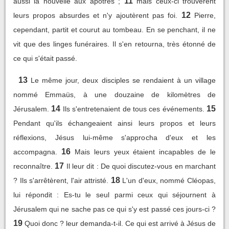
11
aussi la nouvelle aux apôtres ;
mais ceux-ci trouvèrent
12
leurs propos absurdes et n'y ajoutèrent pas foi.
Pierre,
cependant, partit et courut au tombeau. En se penchant, il ne
vit que des linges funéraires. Il s'en retourna, très étonné de
ce qui s'était passé.
13
Le même jour, deux disciples se rendaient à un village
nommé Emmaüs, à une douzaine de kilomètres de
14
15
Jérusalem.
Ils s'entretenaient de tous ces événements.
Pendant qu'ils échangeaient ainsi leurs propos et leurs
réflexions, Jésus lui-même s'approcha d'eux et les
16
accompagna.
Mais leurs yeux étaient incapables de le
17
reconnaître.
Il leur dit : De quoi discutez-vous en marchant
18
? Ils s'arrêtèrent, l'air attristé.
L'un d'eux, nommé Cléopas,
lui répondit : Es-tu le seul parmi ceux qui séjournent à
Jérusalem qui ne sache pas ce qui s'y est passé ces jours-ci ?
19
Quoi donc ? leur demanda-t-il. Ce qui est arrivé à Jésus de