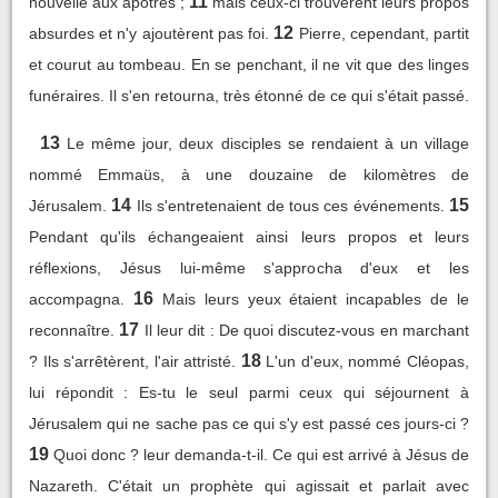
11
nouvelle aux apôtres ;
mais ceux-ci trouvèrent leurs propos
12
absurdes et n'y ajoutèrent pas foi.
Pierre, cependant, partit
et courut au tombeau. En se penchant, il ne vit que des linges
funéraires. Il s'en retourna, très étonné de ce qui s'était passé.
13
Le même jour, deux disciples se rendaient à un village
nommé Emmaüs, à une douzaine de kilomètres de
14
15
Jérusalem.
Ils s'entretenaient de tous ces événements.
Pendant qu'ils échangeaient ainsi leurs propos et leurs
réflexions, Jésus lui-même s'approcha d'eux et les
16
accompagna.
Mais leurs yeux étaient incapables de le
17
reconnaître.
Il leur dit : De quoi discutez-vous en marchant
18
? Ils s'arrêtèrent, l'air attristé.
L'un d'eux, nommé Cléopas,
lui répondit : Es-tu le seul parmi ceux qui séjournent à
Jérusalem qui ne sache pas ce qui s'y est passé ces jours-ci ?
19
Quoi donc ? leur demanda-t-il. Ce qui est arrivé à Jésus de
Nazareth. C'était un prophète qui agissait et parlait avec