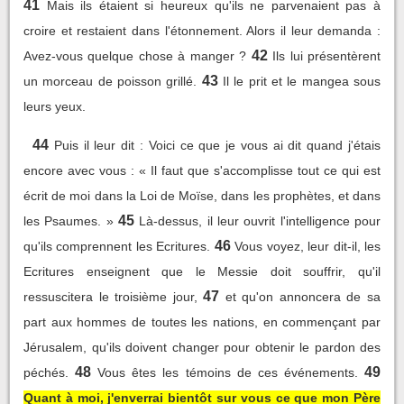
41
Mais ils étaient si heureux qu'ils ne parvenaient pas à
croire et restaient dans l'étonnement. Alors il leur demanda :
42
Avez-vous quelque chose à manger ?
Ils lui présentèrent
43
un morceau de poisson grillé.
Il le prit et le mangea sous
leurs yeux.
44
Puis il leur dit : Voici ce que je vous ai dit quand j'étais
encore avec vous : « Il faut que s'accomplisse tout ce qui est
écrit de moi dans la Loi de Moïse, dans les prophètes, et dans
45
les Psaumes. »
Là-dessus, il leur ouvrit l'intelligence pour
46
qu'ils comprennent les Ecritures.
Vous voyez, leur dit-il, les
Ecritures enseignent que le Messie doit souffrir, qu'il
47
ressuscitera le troisième jour,
et qu'on annoncera de sa
part aux hommes de toutes les nations, en commençant par
Jérusalem, qu'ils doivent changer pour obtenir le pardon des
48
49
péchés.
Vous êtes les témoins de ces événements.
Quant à moi, j'enverrai bientôt sur vous ce que mon Père