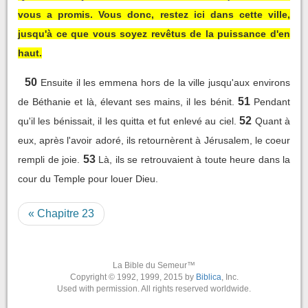
vous a promis. Vous donc, restez ici dans cette ville,
jusqu'à ce que vous soyez revêtus de la puissance d'en
haut.
50
Ensuite il les emmena hors de la ville jusqu'aux environs
51
de Béthanie et là, élevant ses mains, il les bénit.
Pendant
52
qu'il les bénissait, il les quitta et fut enlevé au ciel.
Quant à
eux, après l'avoir adoré, ils retournèrent à Jérusalem, le coeur
53
rempli de joie.
Là, ils se retrouvaient à toute heure dans la
cour du Temple pour louer Dieu.
« Chapitre 23
La Bible du Semeur™
Copyright © 1992, 1999, 2015 by
Biblica
, Inc.
Used with permission. All rights reserved worldwide.