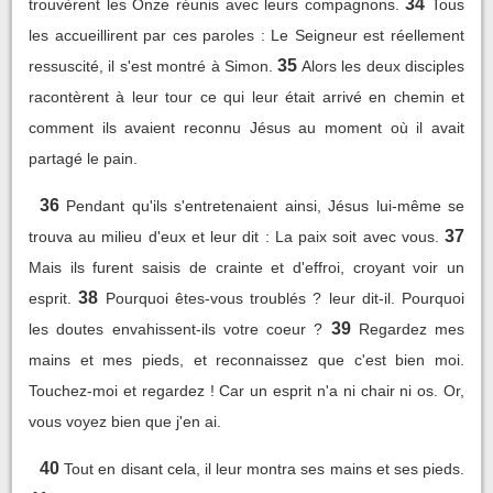
34
trouvèrent les Onze réunis avec leurs compagnons.
Tous
les accueillirent par ces paroles : Le Seigneur est réellement
35
ressuscité, il s'est montré à Simon.
Alors les deux disciples
racontèrent à leur tour ce qui leur était arrivé en chemin et
comment ils avaient reconnu Jésus au moment où il avait
partagé le pain.
36
Pendant qu'ils s'entretenaient ainsi, Jésus lui-même se
37
trouva au milieu d'eux et leur dit : La paix soit avec vous.
Mais ils furent saisis de crainte et d'effroi, croyant voir un
38
esprit.
Pourquoi êtes-vous troublés ? leur dit-il. Pourquoi
39
les doutes envahissent-ils votre coeur ?
Regardez mes
mains et mes pieds, et reconnaissez que c'est bien moi.
Touchez-moi et regardez ! Car un esprit n'a ni chair ni os. Or,
vous voyez bien que j'en ai.
40
Tout en disant cela, il leur montra ses mains et ses pieds.