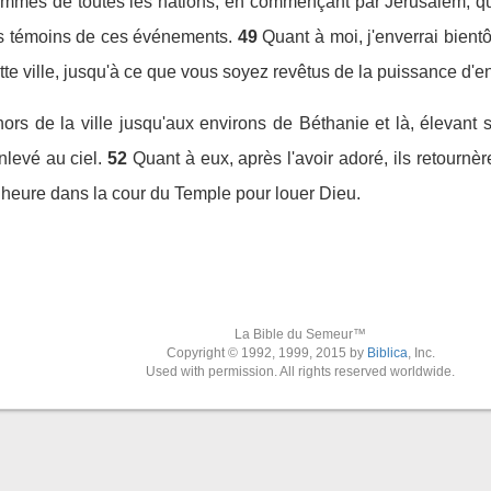
mmes de toutes les nations, en commençant par Jérusalem, qu'
s témoins de ces événements.
49
Quant à moi, j'enverrai bien
tte ville, jusqu'à ce que vous soyez revêtus de la puissance d'e
rs de la ville jusqu'aux environs de Béthanie et là, élevant se
enlevé au ciel.
52
Quant à eux, après l'avoir adoré, ils retournèr
te heure dans la cour du Temple pour louer Dieu.
La Bible du Semeur™
Copyright © 1992, 1999, 2015 by
Biblica
, Inc.
Used with permission. All rights reserved worldwide.