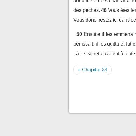
annoncera de sa part aux ho
des péchés.
48
Vous êtes le
Vous donc, restez ici dans ce
50
Ensuite il les emmena ho
bénissait, il les quitta et fut 
Là, ils se retrouvaient à tou
« Chapitre 23