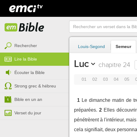
Rechercher
Louis-Segond
Semeur
Lire la Bible
Luc
chapitre 24
Écouter la Bible
01
02
03
04
05
Strong grec & hébreu
Bible en un an
1
Le dimanche matin de tr
préparées.
2
Elles découvrir
Verset du jour
pénétrèrent à l'intérieur, ma
cela signifiait, deux personna