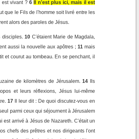
 est vivant ?
6
Il n'est plus ici, mais il est
aut que le Fils de l'homme soit livré entre les
rent alors des paroles de Jésus.
 disciples.
10
C'étaient Marie de Magdala,
nt aussi la nouvelle aux apôtres ;
11
mais
tit et courut au tombeau. En se penchant, il
zaine de kilomètres de Jérusalem.
14
Ils
ropos et leurs réflexions, Jésus lui-même
re.
17
Il leur dit : De quoi discutez-vous en
 seul parmi ceux qui séjournent à Jérusalem
i est arrivé à Jésus de Nazareth. C'était un
os chefs des prêtres et nos dirigeants l'ont