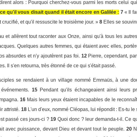
r dirent alors : Pourquoi cherchez-vous parmi les morts celui qui
 qu'il vous disait quand il était encore en Galilée :
7
« Il f
crucifié, et qu'il ressuscite le troisième jour. »
8
Elles se souvin
u et allèrent tout raconter aux Onze, ainsi qu'à tous les autres
cques. Quelques autres femmes, qui étaient avec elles, portère
os absurdes et n'y ajoutèrent pas foi.
12
Pierre, cependant, par
es. Il s'en retourna, très étonné de ce qui s'était passé.
sciples se rendaient à un village nommé Emmaüs, à une dou
s événements.
15
Pendant qu'ils échangeaient ainsi leurs p
ompagna.
16
Mais leurs yeux étaient incapables de le reconnaît
r attristé.
18
L'un d'eux, nommé Cléopas, lui répondit : Es-tu le
st passé ces jours-ci ?
19
Quoi donc ? leur demanda-t-il. Ce qu
lait avec puissance, devant Dieu et devant tout le peuple.
20
N