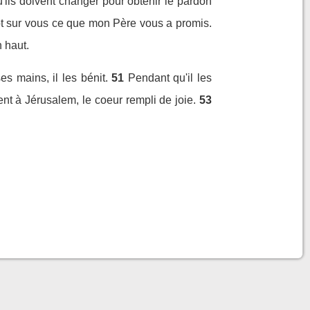
ils doivent changer pour obtenir le pardon
tôt sur vous ce que mon Père vous a promis.
n haut.
s mains, il les bénit.
51
Pendant qu'il les
ent à Jérusalem, le coeur rempli de joie.
53