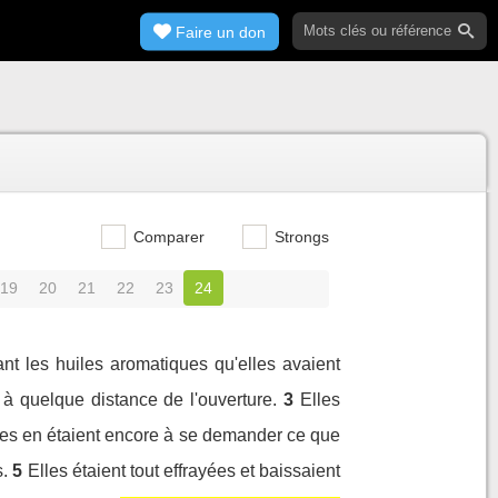
Faire un don
Comparer
Strongs
19
20
21
22
23
24
t les huiles aromatiques qu'elles avaient
 à quelque distance de l'ouverture.
3
Elles
les en étaient encore à se demander ce que
s.
5
Elles étaient tout effrayées et baissaient