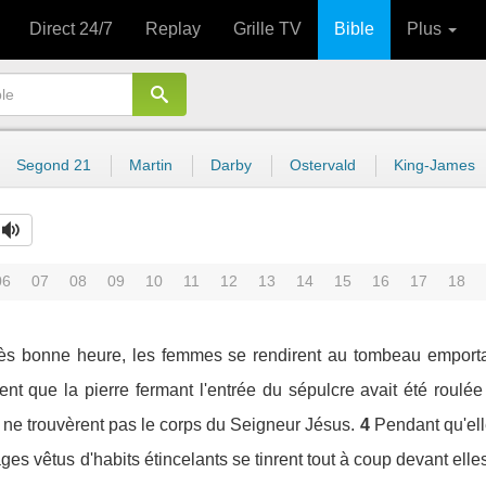
Direct 24/7
Replay
Grille TV
Bible
Plus
Segond 21
Martin
Darby
Ostervald
King-James
06
07
08
09
10
11
12
13
14
15
16
17
18
ès bonne heure, les femmes se rendirent au tombeau emportan
ent que la pierre fermant l'entrée du sépulcre avait été roulée
is ne trouvèrent pas le corps du Seigneur Jésus.
4
Pendant qu'el
ges vêtus d'habits étincelants se tinrent tout à coup devant elle