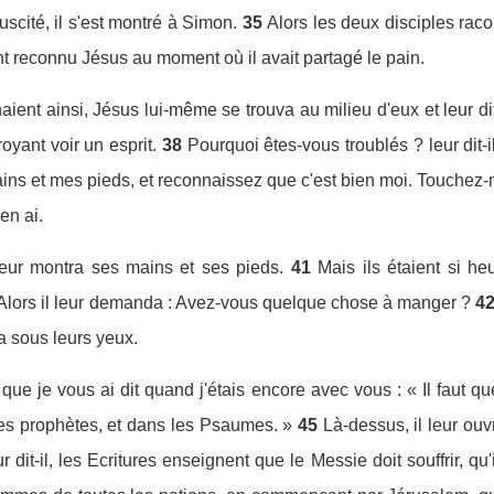
scité, il s'est montré à Simon.
35
Alors les deux disciples racon
t reconnu Jésus au moment où il avait partagé le pain.
aient ainsi, Jésus lui-même se trouva au milieu d'eux et leur dit
croyant voir un esprit.
38
Pourquoi êtes-vous troublés ? leur dit-i
s et mes pieds, et reconnaissez que c'est bien moi. Touchez-moi
en ai.
 leur montra ses mains et ses pieds.
41
Mais ils étaient si he
 Alors il leur demanda : Avez-vous quelque chose à manger ?
4
ea sous leurs yeux.
ce que je vous ai dit quand j'étais encore avec vous : « Il faut q
les prophètes, et dans les Psaumes. »
45
Là-dessus, il leur ouv
 dit-il, les Ecritures enseignent que le Messie doit souffrir, qu'i