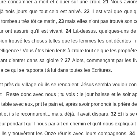
aire condamner à mort et clouer sur une croix.
21
Nous avions 
jà trois jours que tout cela est arrivé.
22
Il est vrai que que
 tombeau très tôt ce matin,
23
mais elles n'ont pas trouvé son c
r ont assuré qu'il est vivant.
24
Là-dessus, quelques-uns de 
ien trouvé les choses telles que les femmes les ont décrites ; ma
lligence ! Vous êtes bien lents à croire tout ce que les prophèt
vant d'entrer dans sa gloire ?
27
Alors, commençant par les li
 ce qui se rapportait à lui dans toutes les Ecritures.
nt près du village où ils se rendaient. Jésus sembla vouloir con
t : Reste donc avec nous ; tu vois : le jour baisse et le soir 
à table avec eux, prit le pain et, après avoir prononcé la prière d
 et ils le reconnurent... mais, déjà, il avait disparu.
32
Et ils se
 pendant qu'il nous parlait en chemin et qu'il nous expliquait 
. Ils y trouvèrent les Onze réunis avec leurs compagnons.
34