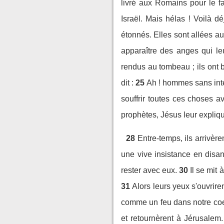
livré aux Romains pour le f
Israël. Mais hélas ! Voilà dé
étonnés. Elles sont allées au
apparaître des anges qui leu
rendus au tombeau ; ils ont b
dit :
25
Ah ! hommes sans inte
souffrir toutes ces choses a
prophètes, Jésus leur expliqua
28
Entre-temps, ils arrivère
une vive insistance en disan
rester avec eux.
30
Il se mit 
31
Alors leurs yeux s'ouvrirent
comme un feu dans notre coeur
et retournèrent à Jérusalem