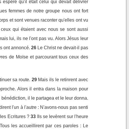
espéré qu'il était celui qui devait délivrer
lques femmes de notre groupe nous ont fort
orps et sont venues raconter qu'elles ont vu
ceux qui étaient avec nous se sont aussi
is lui, ils ne l'ont pas vu. Alors Jésus leur
es ont annoncé.
26
Le Christ ne devait-il pas
vres de Moïse et parcourant tous ceux des
tinuer sa route.
29
Mais ils le retinrent avec
approche. Alors il entra dans la maison pour
e bénédiction, il le partagea et le leur donna.
 dirent l'un à l'autre : N'avons-nous pas senti
les Ecritures ?
33
Ils se levèrent sur l'heure
Tous les accueillirent par ces paroles : Le