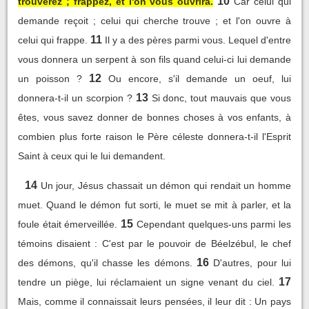
10
trouverez ; frappez, et l'on vous ouvrira.
Car celui qui
demande reçoit ; celui qui cherche trouve ; et l'on ouvre à
11
celui qui frappe.
Il y a des pères parmi vous. Lequel d'entre
vous donnera un serpent à son fils quand celui-ci lui demande
12
un poisson ?
Ou encore, s'il demande un oeuf, lui
13
donnera-t-il un scorpion ?
Si donc, tout mauvais que vous
êtes, vous savez donner de bonnes choses à vos enfants, à
combien plus forte raison le Père céleste donnera-t-il l'Esprit
Saint à ceux qui le lui demandent.
14
Un jour, Jésus chassait un démon qui rendait un homme
muet. Quand le démon fut sorti, le muet se mit à parler, et la
15
foule était émerveillée.
Cependant quelques-uns parmi les
témoins disaient : C'est par le pouvoir de Béelzébul, le chef
16
des démons, qu'il chasse les démons.
D'autres, pour lui
17
tendre un piège, lui réclamaient un signe venant du ciel.
Mais, comme il connaissait leurs pensées, il leur dit : Un pays