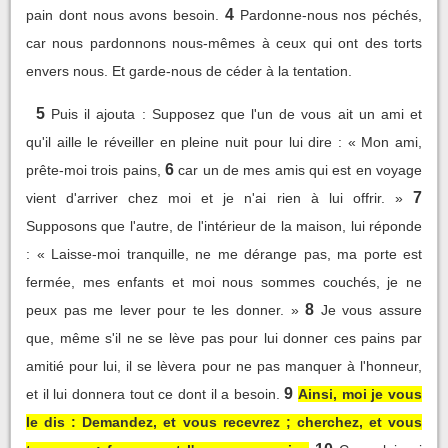
4
pain dont nous avons besoin.
Pardonne-nous nos péchés,
car nous pardonnons nous-mêmes à ceux qui ont des torts
envers nous. Et garde-nous de céder à la tentation.
5
Puis il ajouta : Supposez que l'un de vous ait un ami et
qu'il aille le réveiller en pleine nuit pour lui dire : « Mon ami,
6
prête-moi trois pains,
car un de mes amis qui est en voyage
7
vient d'arriver chez moi et je n'ai rien à lui offrir. »
Supposons que l'autre, de l'intérieur de la maison, lui réponde
: « Laisse-moi tranquille, ne me dérange pas, ma porte est
fermée, mes enfants et moi nous sommes couchés, je ne
8
peux pas me lever pour te les donner. »
Je vous assure
que, même s'il ne se lève pas pour lui donner ces pains par
amitié pour lui, il se lèvera pour ne pas manquer à l'honneur,
9
et il lui donnera tout ce dont il a besoin.
Ainsi, moi je vous
le dis : Demandez, et vous recevrez ; cherchez, et vous