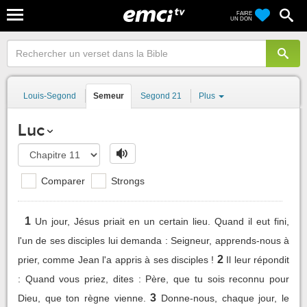
FAIRE
UN DON
Louis-Segond
Semeur
Segond 21
Plus
Luc
Comparer
Strongs
1
Un jour, Jésus priait en un certain lieu. Quand il eut fini,
l'un de ses disciples lui demanda : Seigneur, apprends-nous à
2
prier, comme Jean l'a appris à ses disciples !
Il leur répondit
: Quand vous priez, dites : Père, que tu sois reconnu pour
3
Dieu, que ton règne vienne.
Donne-nous, chaque jour, le