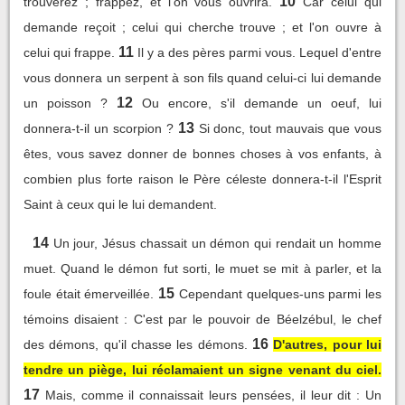
10
trouverez ; frappez, et l'on vous ouvrira.
Car celui qui
demande reçoit ; celui qui cherche trouve ; et l'on ouvre à
11
celui qui frappe.
Il y a des pères parmi vous. Lequel d'entre
vous donnera un serpent à son fils quand celui-ci lui demande
12
un poisson ?
Ou encore, s'il demande un oeuf, lui
13
donnera-t-il un scorpion ?
Si donc, tout mauvais que vous
êtes, vous savez donner de bonnes choses à vos enfants, à
combien plus forte raison le Père céleste donnera-t-il l'Esprit
Saint à ceux qui le lui demandent.
14
Un jour, Jésus chassait un démon qui rendait un homme
muet. Quand le démon fut sorti, le muet se mit à parler, et la
15
foule était émerveillée.
Cependant quelques-uns parmi les
témoins disaient : C'est par le pouvoir de Béelzébul, le chef
16
des démons, qu'il chasse les démons.
D'autres, pour lui
tendre un piège, lui réclamaient un signe venant du ciel.
17
Mais, comme il connaissait leurs pensées, il leur dit : Un