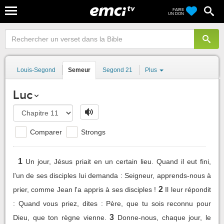
FAIRE
UN DON
Louis-Segond
Semeur
Segond 21
Plus
Luc
Comparer
Strongs
1
Un jour, Jésus priait en un certain lieu. Quand il eut fini,
l'un de ses disciples lui demanda : Seigneur, apprends-nous à
2
prier, comme Jean l'a appris à ses disciples !
Il leur répondit
: Quand vous priez, dites : Père, que tu sois reconnu pour
3
Dieu, que ton règne vienne.
Donne-nous, chaque jour, le