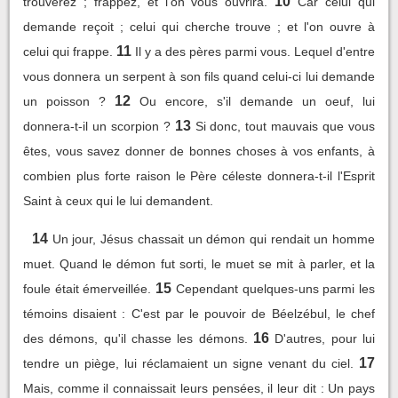
10
trouverez ; frappez, et l'on vous ouvrira.
Car celui qui
demande reçoit ; celui qui cherche trouve ; et l'on ouvre à
11
celui qui frappe.
Il y a des pères parmi vous. Lequel d'entre
vous donnera un serpent à son fils quand celui-ci lui demande
12
un poisson ?
Ou encore, s'il demande un oeuf, lui
13
donnera-t-il un scorpion ?
Si donc, tout mauvais que vous
êtes, vous savez donner de bonnes choses à vos enfants, à
combien plus forte raison le Père céleste donnera-t-il l'Esprit
Saint à ceux qui le lui demandent.
14
Un jour, Jésus chassait un démon qui rendait un homme
muet. Quand le démon fut sorti, le muet se mit à parler, et la
15
foule était émerveillée.
Cependant quelques-uns parmi les
témoins disaient : C'est par le pouvoir de Béelzébul, le chef
16
des démons, qu'il chasse les démons.
D'autres, pour lui
17
tendre un piège, lui réclamaient un signe venant du ciel.
Mais, comme il connaissait leurs pensées, il leur dit : Un pays