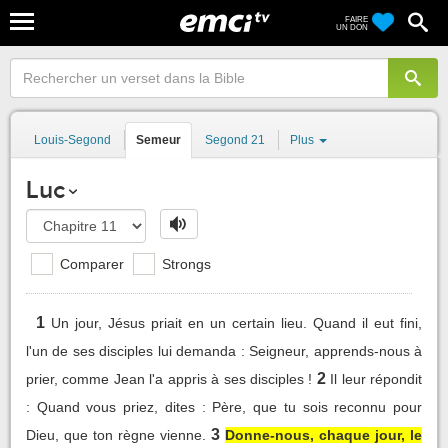
FAIRE
UN DON
Louis-Segond
Semeur
Segond 21
Plus
Luc
Comparer
Strongs
1
Un jour, Jésus priait en un certain lieu. Quand il eut fini,
l'un de ses disciples lui demanda : Seigneur, apprends-nous à
2
prier, comme Jean l'a appris à ses disciples !
Il leur répondit
: Quand vous priez, dites : Père, que tu sois reconnu pour
3
Dieu, que ton règne vienne.
Donne-nous, chaque jour, le