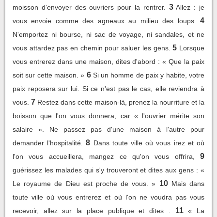
3
moisson d'envoyer des ouvriers pour la rentrer.
Allez : je
4
vous envoie comme des agneaux au milieu des loups.
N'emportez ni bourse, ni sac de voyage, ni sandales, et ne
5
vous attardez pas en chemin pour saluer les gens.
Lorsque
vous entrerez dans une maison, dites d'abord : « Que la paix
6
soit sur cette maison. »
Si un homme de paix y habite, votre
paix reposera sur lui. Si ce n'est pas le cas, elle reviendra à
7
vous.
Restez dans cette maison-là, prenez la nourriture et la
boisson que l'on vous donnera, car « l'ouvrier mérite son
salaire ». Ne passez pas d'une maison à l'autre pour
8
demander l'hospitalité.
Dans toute ville où vous irez et où
9
l'on vous accueillera, mangez ce qu'on vous offrira,
guérissez les malades qui s'y trouveront et dites aux gens : «
10
Le royaume de Dieu est proche de vous. »
Mais dans
toute ville où vous entrerez et où l'on ne voudra pas vous
11
recevoir, allez sur la place publique et dites :
« La