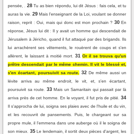
28
pensée, .
Tu as bien répondu, lui dit Jésus : fais cela, et tu
29
auras la vie.
Mais l'enseignant de la Loi, voulant se donner
30
raison, reprit : Oui, mais qui donc est mon prochain ?
En
réponse, Jésus lui dit : Il y avait un homme qui descendait de
Jérusalem à Jéricho, quand il fut attaqué par des brigands. Ils
lui arrachèrent ses vêtements, le rouèrent de coups et s'en
31
allèrent, le laissant à moitié mort.
Or il se trouva qu'un
prêtre descendait par le même chemin. Il vit le blessé et,
32
s'en écartant, poursuivit sa route.
De même aussi un
lévite arriva au même endroit, le vit, et, s'en écartant,
33
poursuivit sa route.
Mais un Samaritain qui passait par là
34
arriva près de cet homme. En le voyant, il fut pris de pitié.
Il s'approcha de lui, soigna ses plaies avec de l'huile et du vin,
et les recouvrit de pansements. Puis, le chargeant sur sa
propre mule, il l'emmena dans une auberge où il le soigna de
35
son mieux.
Le lendemain, il sortit deux pièces d'argent, les