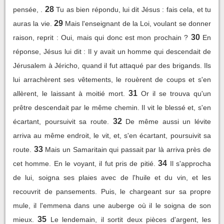
28
pensée, .
Tu as bien répondu, lui dit Jésus : fais cela, et tu
29
auras la vie.
Mais l'enseignant de la Loi, voulant se donner
30
raison, reprit : Oui, mais qui donc est mon prochain ?
En
réponse, Jésus lui dit : Il y avait un homme qui descendait de
Jérusalem à Jéricho, quand il fut attaqué par des brigands. Ils
lui arrachèrent ses vêtements, le rouèrent de coups et s'en
31
allèrent, le laissant à moitié mort.
Or il se trouva qu'un
prêtre descendait par le même chemin. Il vit le blessé et, s'en
32
écartant, poursuivit sa route.
De même aussi un lévite
arriva au même endroit, le vit, et, s'en écartant, poursuivit sa
33
route.
Mais un Samaritain qui passait par là arriva près de
34
cet homme. En le voyant, il fut pris de pitié.
Il s'approcha
de lui, soigna ses plaies avec de l'huile et du vin, et les
recouvrit de pansements. Puis, le chargeant sur sa propre
mule, il l'emmena dans une auberge où il le soigna de son
35
mieux.
Le lendemain, il sortit deux pièces d'argent, les