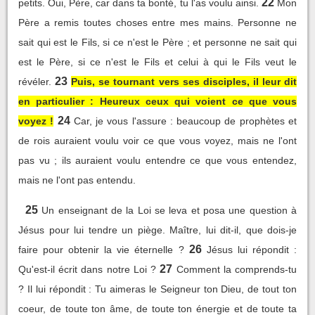
22
petits. Oui, Père, car dans ta bonté, tu l'as voulu ainsi.
Mon
Père a remis toutes choses entre mes mains. Personne ne
sait qui est le Fils, si ce n'est le Père ; et personne ne sait qui
est le Père, si ce n'est le Fils et celui à qui le Fils veut le
23
révéler.
Puis, se tournant vers ses disciples, il leur dit
en particulier : Heureux ceux qui voient ce que vous
24
voyez !
Car, je vous l'assure : beaucoup de prophètes et
de rois auraient voulu voir ce que vous voyez, mais ne l'ont
pas vu ; ils auraient voulu entendre ce que vous entendez,
mais ne l'ont pas entendu.
25
Un enseignant de la Loi se leva et posa une question à
Jésus pour lui tendre un piège. Maître, lui dit-il, que dois-je
26
faire pour obtenir la vie éternelle ?
Jésus lui répondit :
27
Qu'est-il écrit dans notre Loi ?
Comment la comprends-tu
? Il lui répondit : Tu aimeras le Seigneur ton Dieu, de tout ton
coeur, de toute ton âme, de toute ton énergie et de toute ta