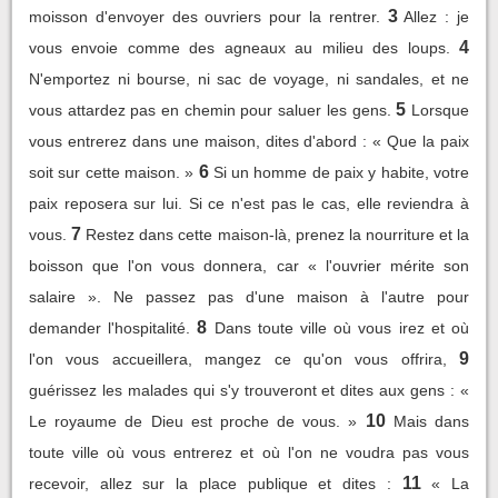
3
moisson d'envoyer des ouvriers pour la rentrer.
Allez : je
4
vous envoie comme des agneaux au milieu des loups.
N'emportez ni bourse, ni sac de voyage, ni sandales, et ne
5
vous attardez pas en chemin pour saluer les gens.
Lorsque
vous entrerez dans une maison, dites d'abord : « Que la paix
6
soit sur cette maison. »
Si un homme de paix y habite, votre
paix reposera sur lui. Si ce n'est pas le cas, elle reviendra à
7
vous.
Restez dans cette maison-là, prenez la nourriture et la
boisson que l'on vous donnera, car « l'ouvrier mérite son
salaire ». Ne passez pas d'une maison à l'autre pour
8
demander l'hospitalité.
Dans toute ville où vous irez et où
9
l'on vous accueillera, mangez ce qu'on vous offrira,
guérissez les malades qui s'y trouveront et dites aux gens : «
10
Le royaume de Dieu est proche de vous. »
Mais dans
toute ville où vous entrerez et où l'on ne voudra pas vous
11
recevoir, allez sur la place publique et dites :
« La