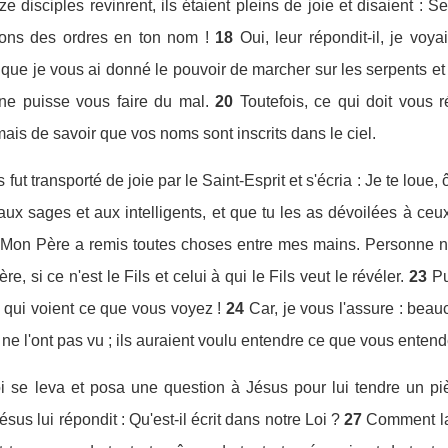
e disciples revinrent, ils étaient pleins de joie et disaient 
ons des ordres en ton nom !
18
Oui, leur répondit-il, je voy
i que je vous ai donné le pouvoir de marcher sur les serpents et 
ne puisse vous faire du mal.
20
Toutefois, ce qui doit vous r
is de savoir que vos noms sont inscrits dans le ciel.
 transporté de joie par le Saint-Esprit et s'écria : Je te loue, ô
ux sages et aux intelligents, et que tu les as dévoilées à ceux 
Mon Père a remis toutes choses entre mes mains. Personne ne sa
e, si ce n'est le Fils et celui à qui le Fils veut le révéler.
23
Pu
x qui voient ce que vous voyez !
24
Car, je vous l'assure : bea
ne l'ont pas vu ; ils auraient voulu entendre ce que vous entend
 se leva et posa une question à Jésus pour lui tendre un piège.
ésus lui répondit : Qu'est-il écrit dans notre Loi ?
27
Comment la 