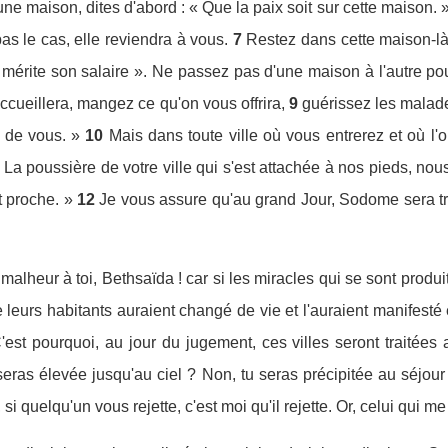
e maison, dites d'abord : « Que la paix soit sur cette maison. 
pas le cas, elle reviendra à vous.
7
Restez dans cette maison-là,
 mérite son salaire ». Ne passez pas d'une maison à l'autre pou
accueillera, mangez ce qu'on vous offrira,
9
guérissez les malade
 de vous. »
10
Mais dans toute ville où vous entrerez et où l'
 La poussière de votre ville qui s'est attachée à nos pieds, no
t proche. »
12
Je vous assure qu'au grand Jour, Sodome sera tra
malheur à toi, Bethsaïda ! car si les miracles qui se sont produi
 leurs habitants auraient changé de vie et l'auraient manifesté 
'est pourquoi, au jour du jugement, ces villes seront traitée
eras élevée jusqu'au ciel ? Non, tu seras précipitée au séjour
 si quelqu'un vous rejette, c'est moi qu'il rejette. Or, celui qui me