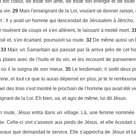
t ton coeur, de toute ton âme, de toute ton énergie et de toute
a vie.
29
Mais l'enseignant de la Loi, voulant se donner raison, 
t : Il y avait un homme qui descendait de Jérusalem à Jéricho, q
 rouèrent de coups et s'en allèrent, le laissant à moitié mort.
3
sé et, s'en écartant, poursuivit sa route.
32
De même aussi un lév
33
Mais un Samaritain qui passait par là arriva près de cet hom
 plaies avec de l'huile et du vin, et les recouvrit de pansement
ù il le soigna de son mieux.
35
Le lendemain, il sortit deux pi
omme, et tout ce que tu auras dépensé en plus, je te le rembour
quel des trois s'est montré le prochain de l'homme qui avait été v
seignant de la Loi. Eh bien, va, et agis de même, lui dit Jésus.
en route, Jésus entra dans un village. Là, une femme nommée M
. Celle-ci vint s'asseoir aux pieds de Jésus, et elle écoutait ce
travaux que demandait le service. Elle s'approcha de Jésus et lui