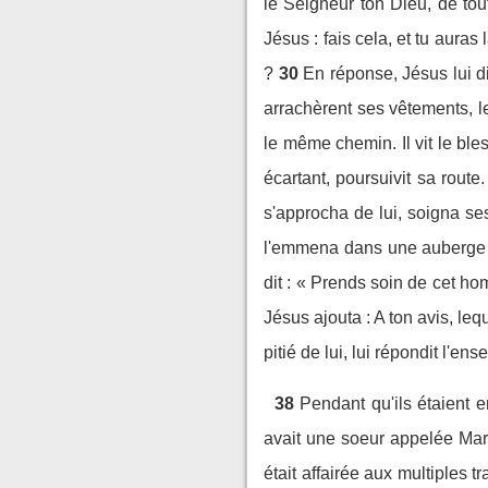
le Seigneur ton Dieu, de tou
Jésus : fais cela, et tu auras l
?
30
En réponse, Jésus lui di
arrachèrent ses vêtements, le
le même chemin. Il vit le bles
écartant, poursuivit sa route.
s'approcha de lui, soigna ses
l'emmena dans une auberge o
dit : « Prends soin de cet h
Jésus ajouta : A ton avis, le
pitié de lui, lui répondit l'en
38
Pendant qu'ils étaient 
avait une soeur appelée Marie
était affairée aux multiples 