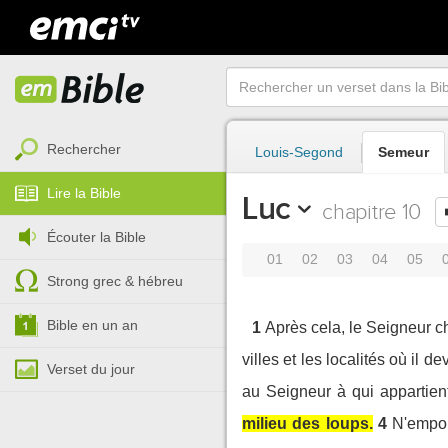
Rechercher
Louis-Segond
Semeur
Lire la Bible
Luc
chapitre 10
Écouter la Bible
01
02
03
04
05
Strong grec & hébreu
Bible en un an
1
Après cela, le Seigneur c
villes et les localités où il de
Verset du jour
au Seigneur à qui appartient
milieu des loups.
4
N'empor