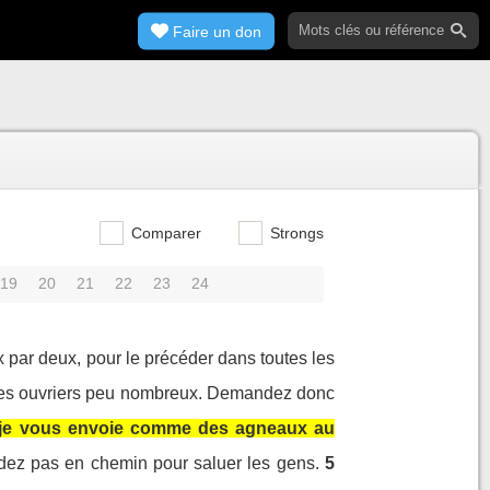
Faire un don
Comparer
Strongs
19
20
21
22
23
24
x par deux, pour le précéder dans toutes les
s les ouvriers peu nombreux. Demandez donc
: je vous envoie comme des agneaux au
rdez pas en chemin pour saluer les gens.
5