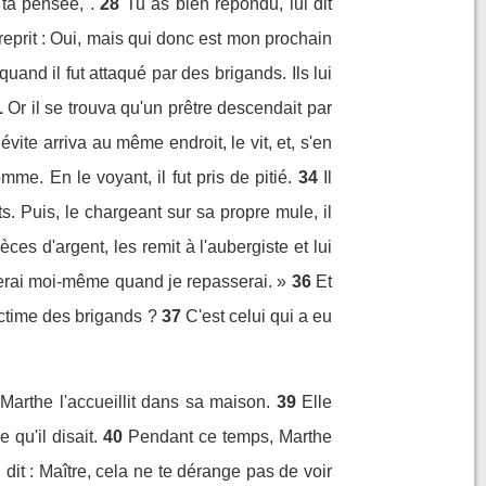
 ta pensée, .
28
Tu as bien répondu, lui dit
reprit : Oui, mais qui donc est mon prochain
uand il fut attaqué par des brigands. Ils lui
1
Or il se trouva qu'un prêtre descendait par
ite arriva au même endroit, le vit, et, s'en
me. En le voyant, il fut pris de pitié.
34
Il
s. Puis, le chargeant sur sa propre mule, il
èces d'argent, les remit à l'aubergiste et lui
serai moi-même quand je repasserai. »
36
Et
ictime des brigands ?
37
C'est celui qui a eu
arthe l'accueillit dans sa maison.
39
Elle
 qu'il disait.
40
Pendant ce temps, Marthe
 dit : Maître, cela ne te dérange pas de voir