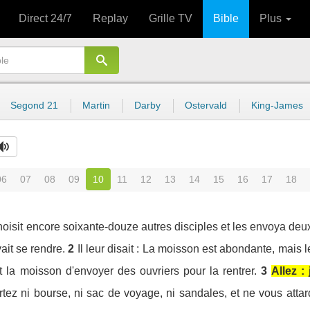
Direct 24/7
Replay
Grille TV
Bible
Plus
Segond 21
Martin
Darby
Ostervald
King-James
06
07
08
09
10
11
12
13
14
15
16
17
18
hoisit encore soixante-douze autres disciples et les envoya deu
vait se rendre.
2
Il leur disait : La moisson est abondante, mai
 la moisson d'envoyer des ouvriers pour la rentrer.
3
Allez 
tez ni bourse, ni sac de voyage, ni sandales, et ne vous atta