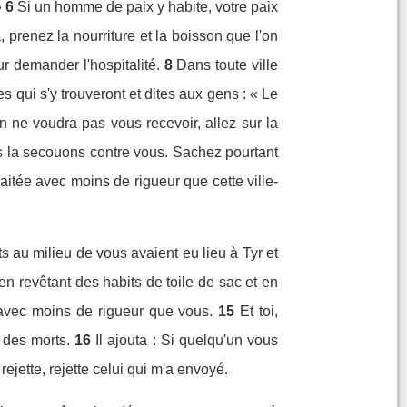
»
6
Si un homme de paix y habite, votre paix
 prenez la nourriture et la boisson que l'on
r demander l'hospitalité.
8
Dans toute ville
s qui s'y trouveront et dites aux gens : « Le
on ne voudra pas vous recevoir, allez sur la
us la secouons contre vous. Sachez pourtant
itée avec moins de rigueur que cette ville-
ts au milieu de vous avaient eu lieu à Tyr et
en revêtant des habits de toile de sac et en
s avec moins de rigueur que vous.
15
Et toi,
 des morts.
16
Il ajouta : Si quelqu'un vous
 rejette, rejette celui qui m'a envoyé.