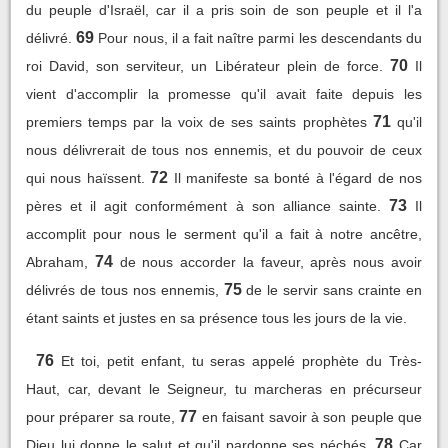
du peuple d'Israël, car il a pris soin de son peuple et il l'a
69
délivré.
Pour nous, il a fait naître parmi les descendants du
70
roi David, son serviteur, un Libérateur plein de force.
Il
vient d'accomplir la promesse qu'il avait faite depuis les
71
premiers temps par la voix de ses saints prophètes
qu'il
nous délivrerait de tous nos ennemis, et du pouvoir de ceux
72
qui nous haïssent.
Il manifeste sa bonté à l'égard de nos
73
pères et il agit conformément à son alliance sainte.
Il
accomplit pour nous le serment qu'il a fait à notre ancêtre,
74
Abraham,
de nous accorder la faveur, après nous avoir
75
délivrés de tous nos ennemis,
de le servir sans crainte en
étant saints et justes en sa présence tous les jours de la vie.
76
Et toi, petit enfant, tu seras appelé prophète du Très-
Haut, car, devant le Seigneur, tu marcheras en précurseur
77
pour préparer sa route,
en faisant savoir à son peuple que
78
Dieu lui donne le salut et qu'il pardonne ses péchés.
Car