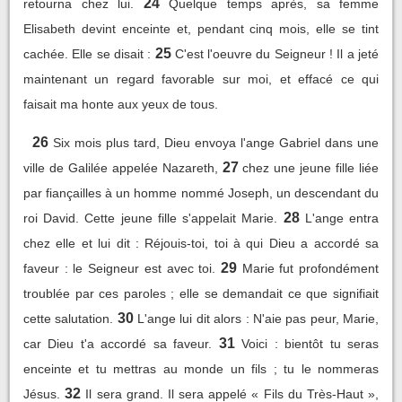
24
retourna chez lui.
Quelque temps après, sa femme
Elisabeth devint enceinte et, pendant cinq mois, elle se tint
25
cachée. Elle se disait :
C'est l'oeuvre du Seigneur ! Il a jeté
maintenant un regard favorable sur moi, et effacé ce qui
faisait ma honte aux yeux de tous.
26
Six mois plus tard, Dieu envoya l'ange Gabriel dans une
27
ville de Galilée appelée Nazareth,
chez une jeune fille liée
par fiançailles à un homme nommé Joseph, un descendant du
28
roi David. Cette jeune fille s'appelait Marie.
L'ange entra
chez elle et lui dit : Réjouis-toi, toi à qui Dieu a accordé sa
29
faveur : le Seigneur est avec toi.
Marie fut profondément
troublée par ces paroles ; elle se demandait ce que signifiait
30
cette salutation.
L'ange lui dit alors : N'aie pas peur, Marie,
31
car Dieu t'a accordé sa faveur.
Voici : bientôt tu seras
enceinte et tu mettras au monde un fils ; tu le nommeras
32
Jésus.
Il sera grand. Il sera appelé « Fils du Très-Haut »,