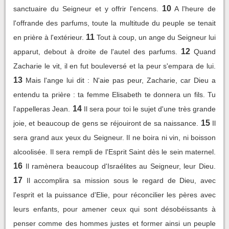
10
sanctuaire du Seigneur et y offrir l'encens.
A l'heure de
l'offrande des parfums, toute la multitude du peuple se tenait
11
en prière à l'extérieur.
Tout à coup, un ange du Seigneur lui
12
apparut, debout à droite de l'autel des parfums.
Quand
Zacharie le vit, il en fut bouleversé et la peur s'empara de lui.
13
Mais l'ange lui dit : N'aie pas peur, Zacharie, car Dieu a
entendu ta prière : ta femme Elisabeth te donnera un fils. Tu
14
l'appelleras Jean.
Il sera pour toi le sujet d'une très grande
15
joie, et beaucoup de gens se réjouiront de sa naissance.
Il
sera grand aux yeux du Seigneur. Il ne boira ni vin, ni boisson
alcoolisée. Il sera rempli de l'Esprit Saint dès le sein maternel.
16
Il ramènera beaucoup d'Israélites au Seigneur, leur Dieu.
17
Il accomplira sa mission sous le regard de Dieu, avec
l'esprit et la puissance d'Elie, pour réconcilier les pères avec
leurs enfants, pour amener ceux qui sont désobéissants à
penser comme des hommes justes et former ainsi un peuple