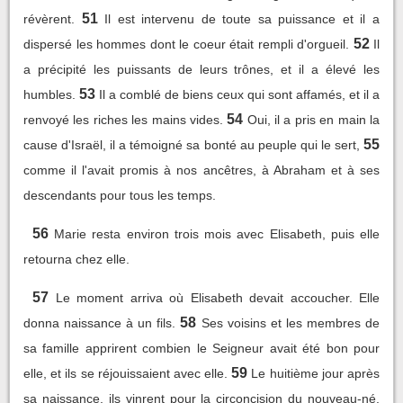
51
révèrent.
Il est intervenu de toute sa puissance et il a
52
dispersé les hommes dont le coeur était rempli d'orgueil.
Il
a précipité les puissants de leurs trônes, et il a élevé les
53
humbles.
Il a comblé de biens ceux qui sont affamés, et il a
54
renvoyé les riches les mains vides.
Oui, il a pris en main la
55
cause d'Israël, il a témoigné sa bonté au peuple qui le sert,
comme il l'avait promis à nos ancêtres, à Abraham et à ses
descendants pour tous les temps.
56
Marie resta environ trois mois avec Elisabeth, puis elle
retourna chez elle.
57
Le moment arriva où Elisabeth devait accoucher. Elle
58
donna naissance à un fils.
Ses voisins et les membres de
sa famille apprirent combien le Seigneur avait été bon pour
59
elle, et ils se réjouissaient avec elle.
Le huitième jour après
sa naissance, ils vinrent pour la circoncision du nouveau-né.