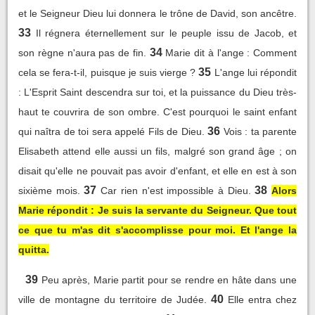
et le Seigneur Dieu lui donnera le trône de David, son ancêtre.
33
Il régnera éternellement sur le peuple issu de Jacob, et
34
son règne n'aura pas de fin.
Marie dit à l'ange : Comment
35
cela se fera-t-il, puisque je suis vierge ?
L'ange lui répondit
: L'Esprit Saint descendra sur toi, et la puissance du Dieu très-
haut te couvrira de son ombre. C'est pourquoi le saint enfant
36
qui naîtra de toi sera appelé Fils de Dieu.
Vois : ta parente
Elisabeth attend elle aussi un fils, malgré son grand âge ; on
disait qu'elle ne pouvait pas avoir d'enfant, et elle en est à son
37
38
sixième mois.
Car rien n'est impossible à Dieu.
Alors
Marie répondit : Je suis la servante du Seigneur. Que tout
ce que tu m'as dit s'accomplisse pour moi. Et l'ange la
quitta.
39
Peu après, Marie partit pour se rendre en hâte dans une
40
ville de montagne du territoire de Judée.
Elle entra chez