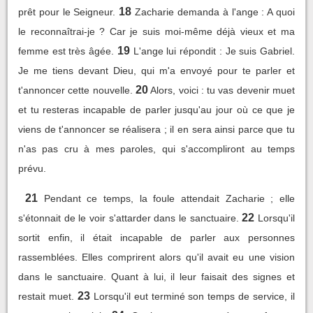
18
prêt pour le Seigneur.
Zacharie demanda à l'ange : A quoi
le reconnaîtrai-je ? Car je suis moi-même déjà vieux et ma
19
femme est très âgée.
L'ange lui répondit : Je suis Gabriel.
Je me tiens devant Dieu, qui m'a envoyé pour te parler et
20
t'annoncer cette nouvelle.
Alors, voici : tu vas devenir muet
et tu resteras incapable de parler jusqu'au jour où ce que je
viens de t'annoncer se réalisera ; il en sera ainsi parce que tu
n'as pas cru à mes paroles, qui s'accompliront au temps
prévu.
21
Pendant ce temps, la foule attendait Zacharie ; elle
22
s'étonnait de le voir s'attarder dans le sanctuaire.
Lorsqu'il
sortit enfin, il était incapable de parler aux personnes
rassemblées. Elles comprirent alors qu'il avait eu une vision
dans le sanctuaire. Quant à lui, il leur faisait des signes et
23
restait muet.
Lorsqu'il eut terminé son temps de service, il