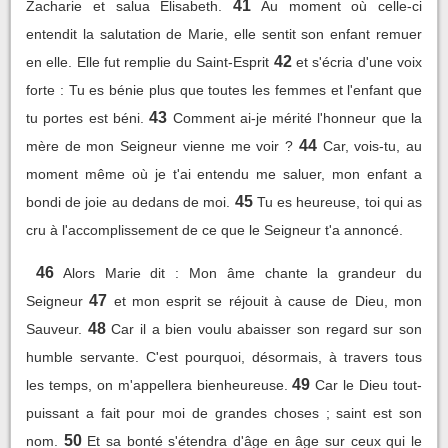
41
Zacharie et salua Elisabeth.
Au moment où celle-ci
entendit la salutation de Marie, elle sentit son enfant remuer
42
en elle. Elle fut remplie du Saint-Esprit
et s'écria d'une voix
forte : Tu es bénie plus que toutes les femmes et l'enfant que
43
tu portes est béni.
Comment ai-je mérité l'honneur que la
44
mère de mon Seigneur vienne me voir ?
Car, vois-tu, au
moment même où je t'ai entendu me saluer, mon enfant a
45
bondi de joie au dedans de moi.
Tu es heureuse, toi qui as
cru à l'accomplissement de ce que le Seigneur t'a annoncé.
46
Alors Marie dit : Mon âme chante la grandeur du
47
Seigneur
et mon esprit se réjouit à cause de Dieu, mon
48
Sauveur.
Car il a bien voulu abaisser son regard sur son
humble servante. C'est pourquoi, désormais, à travers tous
49
les temps, on m'appellera bienheureuse.
Car le Dieu tout-
puissant a fait pour moi de grandes choses ; saint est son
50
nom.
Et sa bonté s'étendra d'âge en âge sur ceux qui le