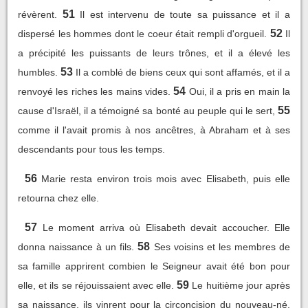
51
révèrent.
Il est intervenu de toute sa puissance et il a
52
dispersé les hommes dont le coeur était rempli d'orgueil.
Il
a précipité les puissants de leurs trônes, et il a élevé les
53
humbles.
Il a comblé de biens ceux qui sont affamés, et il a
54
renvoyé les riches les mains vides.
Oui, il a pris en main la
55
cause d'Israël, il a témoigné sa bonté au peuple qui le sert,
comme il l'avait promis à nos ancêtres, à Abraham et à ses
descendants pour tous les temps.
56
Marie resta environ trois mois avec Elisabeth, puis elle
retourna chez elle.
57
Le moment arriva où Elisabeth devait accoucher. Elle
58
donna naissance à un fils.
Ses voisins et les membres de
sa famille apprirent combien le Seigneur avait été bon pour
59
elle, et ils se réjouissaient avec elle.
Le huitième jour après
sa naissance, ils vinrent pour la circoncision du nouveau-né.