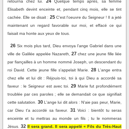
24
retourna chez lui.
Quelque temps après, sa femme
Elisabeth devint enceinte et, pendant cinq mois, elle se tint
25
cachée. Elle se disait :
C'est l'oeuvre du Seigneur ! Il a jeté
maintenant un regard favorable sur moi, et effacé ce qui
faisait ma honte aux yeux de tous.
26
Six mois plus tard, Dieu envoya l'ange Gabriel dans une
27
ville de Galilée appelée Nazareth,
chez une jeune fille liée
par fiançailles à un homme nommé Joseph, un descendant du
28
roi David. Cette jeune fille s'appelait Marie.
L'ange entra
chez elle et lui dit : Réjouis-toi, toi à qui Dieu a accordé sa
29
faveur : le Seigneur est avec toi.
Marie fut profondément
troublée par ces paroles ; elle se demandait ce que signifiait
30
cette salutation.
L'ange lui dit alors : N'aie pas peur, Marie,
31
car Dieu t'a accordé sa faveur.
Voici : bientôt tu seras
enceinte et tu mettras au monde un fils ; tu le nommeras
32
Jésus.
Il sera grand. Il sera appelé « Fils du Très-Haut