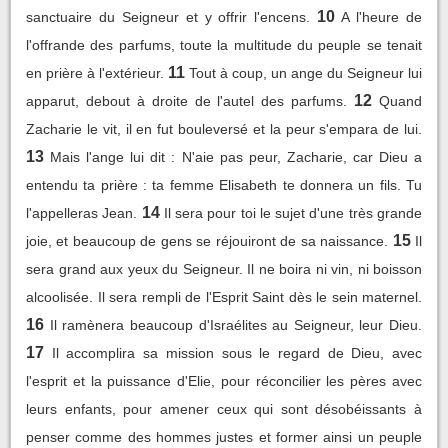
10
sanctuaire du Seigneur et y offrir l'encens.
A l'heure de
l'offrande des parfums, toute la multitude du peuple se tenait
11
en prière à l'extérieur.
Tout à coup, un ange du Seigneur lui
12
apparut, debout à droite de l'autel des parfums.
Quand
Zacharie le vit, il en fut bouleversé et la peur s'empara de lui.
13
Mais l'ange lui dit : N'aie pas peur, Zacharie, car Dieu a
entendu ta prière : ta femme Elisabeth te donnera un fils. Tu
14
l'appelleras Jean.
Il sera pour toi le sujet d'une très grande
15
joie, et beaucoup de gens se réjouiront de sa naissance.
Il
sera grand aux yeux du Seigneur. Il ne boira ni vin, ni boisson
alcoolisée. Il sera rempli de l'Esprit Saint dès le sein maternel.
16
Il ramènera beaucoup d'Israélites au Seigneur, leur Dieu.
17
Il accomplira sa mission sous le regard de Dieu, avec
l'esprit et la puissance d'Elie, pour réconcilier les pères avec
leurs enfants, pour amener ceux qui sont désobéissants à
penser comme des hommes justes et former ainsi un peuple