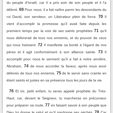
du peuple d'Israël, car il a pris soin de son peuple et il l'a
69
délivré.
Pour nous, il a fait naître parmi les descendants du
70
roi David, son serviteur, un Libérateur plein de force.
Il
vient d'accomplir la promesse qu'il avait faite depuis les
71
premiers temps par la voix de ses saints prophètes
qu'il
nous délivrerait de tous nos ennemis, et du pouvoir de ceux
72
qui nous haïssent.
Il manifeste sa bonté à l'égard de nos
73
pères et il agit conformément à son alliance sainte.
Il
accomplit pour nous le serment qu'il a fait à notre ancêtre,
74
Abraham,
de nous accorder la faveur, après nous avoir
75
délivrés de tous nos ennemis,
de le servir sans crainte en
étant saints et justes en sa présence tous les jours de la vie.
76
Et toi, petit enfant, tu seras appelé prophète du Très-
Haut, car, devant le Seigneur, tu marcheras en précurseur
77
pour préparer sa route,
en faisant savoir à son peuple que
78
Dieu lui donne le salut et qu'il pardonne ses péchés.
Car