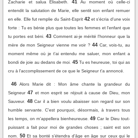
41
Zacharie et salua Elisabeth.
Au moment où celle-ci
entendit la salutation de Marie, elle sentit son enfant remuer
42
en elle. Elle fut remplie du Saint-Esprit
et s'écria d'une voix
forte : Tu es bénie plus que toutes les femmes et l'enfant que
43
tu portes est béni.
Comment ai-je mérité l'honneur que la
44
mère de mon Seigneur vienne me voir ?
Car, vois-tu, au
moment même où je t'ai entendu me saluer, mon enfant a
45
bondi de joie au dedans de moi.
Tu es heureuse, toi qui as
cru à l'accomplissement de ce que le Seigneur t'a annoncé.
46
Alors Marie dit : Mon âme chante la grandeur du
47
Seigneur
et mon esprit se réjouit à cause de Dieu, mon
48
Sauveur.
Car il a bien voulu abaisser son regard sur son
humble servante. C'est pourquoi, désormais, à travers tous
49
les temps, on m'appellera bienheureuse.
Car le Dieu tout-
puissant a fait pour moi de grandes choses ; saint est son
50
nom.
Et sa bonté s'étendra d'âge en âge sur ceux qui le