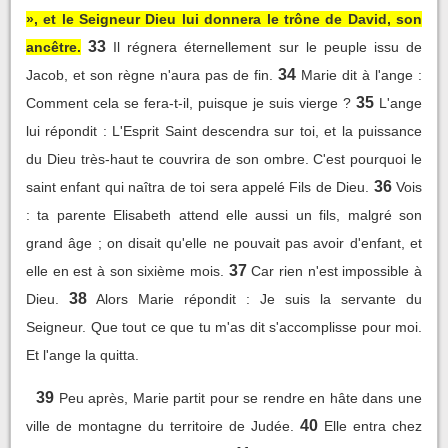
», et le Seigneur Dieu lui donnera le trône de David, son
33
ancêtre.
Il régnera éternellement sur le peuple issu de
34
Jacob, et son règne n'aura pas de fin.
Marie dit à l'ange :
35
Comment cela se fera-t-il, puisque je suis vierge ?
L'ange
lui répondit : L'Esprit Saint descendra sur toi, et la puissance
du Dieu très-haut te couvrira de son ombre. C'est pourquoi le
36
saint enfant qui naîtra de toi sera appelé Fils de Dieu.
Vois
: ta parente Elisabeth attend elle aussi un fils, malgré son
grand âge ; on disait qu'elle ne pouvait pas avoir d'enfant, et
37
elle en est à son sixième mois.
Car rien n'est impossible à
38
Dieu.
Alors Marie répondit : Je suis la servante du
Seigneur. Que tout ce que tu m'as dit s'accomplisse pour moi.
Et l'ange la quitta.
39
Peu après, Marie partit pour se rendre en hâte dans une
40
ville de montagne du territoire de Judée.
Elle entra chez