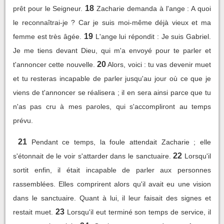
18
prêt pour le Seigneur.
Zacharie demanda à l'ange : A quoi
le reconnaîtrai-je ? Car je suis moi-même déjà vieux et ma
19
femme est très âgée.
L'ange lui répondit : Je suis Gabriel.
Je me tiens devant Dieu, qui m'a envoyé pour te parler et
20
t'annoncer cette nouvelle.
Alors, voici : tu vas devenir muet
et tu resteras incapable de parler jusqu'au jour où ce que je
viens de t'annoncer se réalisera ; il en sera ainsi parce que tu
n'as pas cru à mes paroles, qui s'accompliront au temps
prévu.
21
Pendant ce temps, la foule attendait Zacharie ; elle
22
s'étonnait de le voir s'attarder dans le sanctuaire.
Lorsqu'il
sortit enfin, il était incapable de parler aux personnes
rassemblées. Elles comprirent alors qu'il avait eu une vision
dans le sanctuaire. Quant à lui, il leur faisait des signes et
23
restait muet.
Lorsqu'il eut terminé son temps de service, il