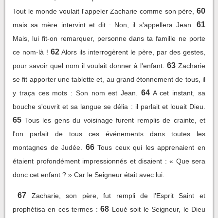
60
Tout le monde voulait l'appeler Zacharie comme son père,
61
mais sa mère intervint et dit : Non, il s'appellera Jean.
Mais, lui fit-on remarquer, personne dans ta famille ne porte
62
ce nom-là !
Alors ils interrogèrent le père, par des gestes,
63
pour savoir quel nom il voulait donner à l'enfant.
Zacharie
se fit apporter une tablette et, au grand étonnement de tous, il
64
y traça ces mots : Son nom est Jean.
A cet instant, sa
bouche s'ouvrit et sa langue se délia : il parlait et louait Dieu.
65
Tous les gens du voisinage furent remplis de crainte, et
l'on parlait de tous ces événements dans toutes les
66
montagnes de Judée.
Tous ceux qui les apprenaient en
étaient profondément impressionnés et disaient : « Que sera
donc cet enfant ? » Car le Seigneur était avec lui.
67
Zacharie, son père, fut rempli de l'Esprit Saint et
68
prophétisa en ces termes :
Loué soit le Seigneur, le Dieu