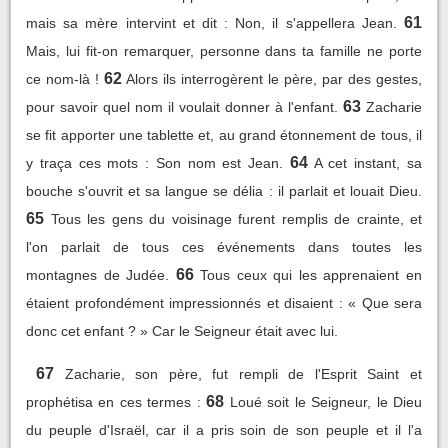
61
mais sa mère intervint et dit : Non, il s'appellera Jean.
Mais, lui fit-on remarquer, personne dans ta famille ne porte
62
ce nom-là !
Alors ils interrogèrent le père, par des gestes,
63
pour savoir quel nom il voulait donner à l'enfant.
Zacharie
se fit apporter une tablette et, au grand étonnement de tous, il
64
y traça ces mots : Son nom est Jean.
A cet instant, sa
bouche s'ouvrit et sa langue se délia : il parlait et louait Dieu.
65
Tous les gens du voisinage furent remplis de crainte, et
l'on parlait de tous ces événements dans toutes les
66
montagnes de Judée.
Tous ceux qui les apprenaient en
étaient profondément impressionnés et disaient : « Que sera
donc cet enfant ? » Car le Seigneur était avec lui.
67
Zacharie, son père, fut rempli de l'Esprit Saint et
68
prophétisa en ces termes :
Loué soit le Seigneur, le Dieu
du peuple d'Israël, car il a pris soin de son peuple et il l'a