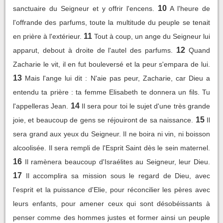
10
sanctuaire du Seigneur et y offrir l'encens.
A l'heure de
l'offrande des parfums, toute la multitude du peuple se tenait
11
en prière à l'extérieur.
Tout à coup, un ange du Seigneur lui
12
apparut, debout à droite de l'autel des parfums.
Quand
Zacharie le vit, il en fut bouleversé et la peur s'empara de lui.
13
Mais l'ange lui dit : N'aie pas peur, Zacharie, car Dieu a
entendu ta prière : ta femme Elisabeth te donnera un fils. Tu
14
l'appelleras Jean.
Il sera pour toi le sujet d'une très grande
15
joie, et beaucoup de gens se réjouiront de sa naissance.
Il
sera grand aux yeux du Seigneur. Il ne boira ni vin, ni boisson
alcoolisée. Il sera rempli de l'Esprit Saint dès le sein maternel.
16
Il ramènera beaucoup d'Israélites au Seigneur, leur Dieu.
17
Il accomplira sa mission sous le regard de Dieu, avec
l'esprit et la puissance d'Elie, pour réconcilier les pères avec
leurs enfants, pour amener ceux qui sont désobéissants à
penser comme des hommes justes et former ainsi un peuple