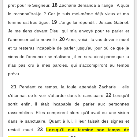
18
prêt pour le Seigneur.
Zacharie demanda à l'ange : A quoi
le reconnaîtrai-je ? Car je suis moi-même déjà vieux et ma
19
femme est très âgée.
L'ange lui répondit : Je suis Gabriel.
Je me tiens devant Dieu, qui m'a envoyé pour te parler et
20
t'annoncer cette nouvelle.
Alors, voici : tu vas devenir muet
et tu resteras incapable de parler jusqu'au jour où ce que je
viens de t'annoncer se réalisera ; il en sera ainsi parce que tu
n'as pas cru à mes paroles, qui s'accompliront au temps
prévu.
21
Pendant ce temps, la foule attendait Zacharie ; elle
22
s'étonnait de le voir s'attarder dans le sanctuaire.
Lorsqu'il
sortit enfin, il était incapable de parler aux personnes
rassemblées. Elles comprirent alors qu'il avait eu une vision
dans le sanctuaire. Quant à lui, il leur faisait des signes et
23
restait muet.
Lorsqu'il eut terminé son temps de