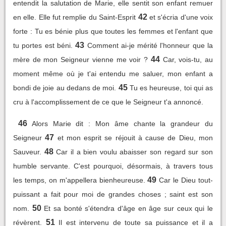
entendit la salutation de Marie, elle sentit son enfant remuer
42
en elle. Elle fut remplie du Saint-Esprit
et s'écria d'une voix
forte : Tu es bénie plus que toutes les femmes et l'enfant que
43
tu portes est béni.
Comment ai-je mérité l'honneur que la
44
mère de mon Seigneur vienne me voir ?
Car, vois-tu, au
moment même où je t'ai entendu me saluer, mon enfant a
45
bondi de joie au dedans de moi.
Tu es heureuse, toi qui as
cru à l'accomplissement de ce que le Seigneur t'a annoncé.
46
Alors Marie dit : Mon âme chante la grandeur du
47
Seigneur
et mon esprit se réjouit à cause de Dieu, mon
48
Sauveur.
Car il a bien voulu abaisser son regard sur son
humble servante. C'est pourquoi, désormais, à travers tous
49
les temps, on m'appellera bienheureuse.
Car le Dieu tout-
puissant a fait pour moi de grandes choses ; saint est son
50
nom.
Et sa bonté s'étendra d'âge en âge sur ceux qui le
51
révèrent.
Il est intervenu de toute sa puissance et il a