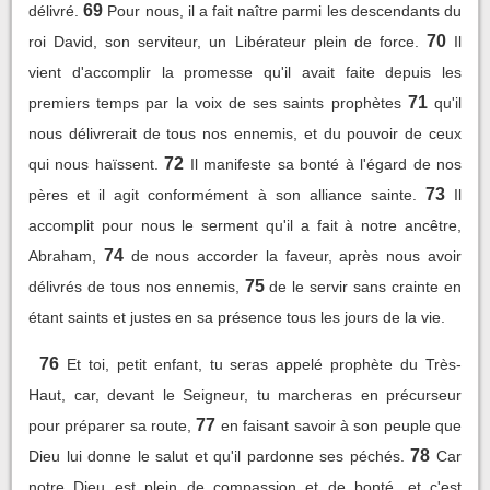
69
délivré.
Pour nous, il a fait naître parmi les descendants du
70
roi David, son serviteur, un Libérateur plein de force.
Il
vient d'accomplir la promesse qu'il avait faite depuis les
71
premiers temps par la voix de ses saints prophètes
qu'il
nous délivrerait de tous nos ennemis, et du pouvoir de ceux
72
qui nous haïssent.
Il manifeste sa bonté à l'égard de nos
73
pères et il agit conformément à son alliance sainte.
Il
accomplit pour nous le serment qu'il a fait à notre ancêtre,
74
Abraham,
de nous accorder la faveur, après nous avoir
75
délivrés de tous nos ennemis,
de le servir sans crainte en
étant saints et justes en sa présence tous les jours de la vie.
76
Et toi, petit enfant, tu seras appelé prophète du Très-
Haut, car, devant le Seigneur, tu marcheras en précurseur
77
pour préparer sa route,
en faisant savoir à son peuple que
78
Dieu lui donne le salut et qu'il pardonne ses péchés.
Car
notre Dieu est plein de compassion et de bonté, et c'est