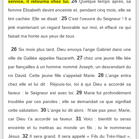
24
service, il retourna chez lui.
Quelque temps après, sa
femme Elisabeth devint enceinte et, pendant cinq mois, elle se
25
tint cachée. Elle se disait :
C'est l'oeuvre du Seigneur ! Il a
jeté maintenant un regard favorable sur moi, et effacé ce qui
faisait ma honte aux yeux de tous.
26
Six mois plus tard, Dieu envoya l'ange Gabriel dans une
27
ville de Galilée appelée Nazareth,
chez une jeune fille liée
par fiançailles à un homme nommé Joseph, un descendant du
28
roi David. Cette jeune fille s'appelait Marie.
L'ange entra
chez elle et lui dit : Réjouis-toi, toi à qui Dieu a accordé sa
29
faveur : le Seigneur est avec toi.
Marie fut profondément
troublée par ces paroles ; elle se demandait ce que signifiait
30
cette salutation.
L'ange lui dit alors : N'aie pas peur, Marie,
31
car Dieu t'a accordé sa faveur.
Voici : bientôt tu seras
enceinte et tu mettras au monde un fils ; tu le nommeras
32
Jésus.
Il sera grand. Il sera appelé « Fils du Très-Haut »,