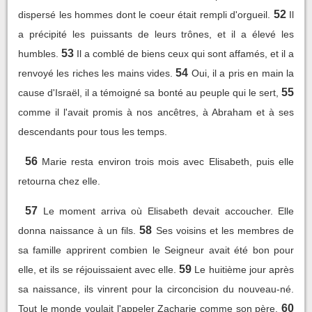
52
dispersé les hommes dont le coeur était rempli d'orgueil.
Il
a précipité les puissants de leurs trônes, et il a élevé les
53
humbles.
Il a comblé de biens ceux qui sont affamés, et il a
54
renvoyé les riches les mains vides.
Oui, il a pris en main la
55
cause d'Israël, il a témoigné sa bonté au peuple qui le sert,
comme il l'avait promis à nos ancêtres, à Abraham et à ses
descendants pour tous les temps.
56
Marie resta environ trois mois avec Elisabeth, puis elle
retourna chez elle.
57
Le moment arriva où Elisabeth devait accoucher. Elle
58
donna naissance à un fils.
Ses voisins et les membres de
sa famille apprirent combien le Seigneur avait été bon pour
59
elle, et ils se réjouissaient avec elle.
Le huitième jour après
sa naissance, ils vinrent pour la circoncision du nouveau-né.
60
Tout le monde voulait l'appeler Zacharie comme son père,