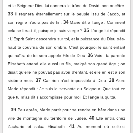
et le Seigneur Dieu lui donnera le trône de David, son ancêtre.
33
Il régnera éternellement sur le peuple issu de Jacob, et
34
son règne n'aura pas de fin.
Marie dit à l'ange : Comment
35
cela se fera-t-il, puisque je suis vierge ?
L'ange lui répondit
: L'Esprit Saint descendra sur toi, et la puissance du Dieu très-
haut te couvrira de son ombre. C'est pourquoi le saint enfant
36
qui naîtra de toi sera appelé Fils de Dieu.
Vois : ta parente
Elisabeth attend elle aussi un fils, malgré son grand âge ; on
disait qu'elle ne pouvait pas avoir d'enfant, et elle en est à son
37
38
sixième mois.
Car rien n'est impossible à Dieu.
Alors
Marie répondit : Je suis la servante du Seigneur. Que tout ce
que tu m'as dit s'accomplisse pour moi. Et l'ange la quitta.
39
Peu après, Marie partit pour se rendre en hâte dans une
40
ville de montagne du territoire de Judée.
Elle entra chez
41
Zacharie et salua Elisabeth.
Au moment où celle-ci