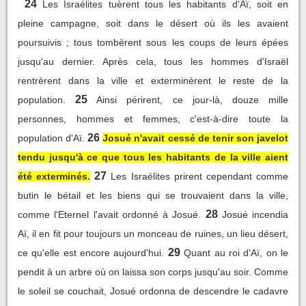
24
Les Israélites tuèrent tous les habitants d'Aï, soit en
pleine campagne, soit dans le désert où ils les avaient
poursuivis ; tous tombèrent sous les coups de leurs épées
jusqu'au dernier. Après cela, tous les hommes d'Israël
rentrèrent dans la ville et exterminèrent le reste de la
25
population.
Ainsi périrent, ce jour-là, douze mille
personnes, hommes et femmes, c'est-à-dire toute la
26
population d'Aï.
Josué n'avait cessé de tenir son javelot
tendu jusqu'à ce que tous les habitants de la ville aient
27
été exterminés.
Les Israélites prirent cependant comme
butin le bétail et les biens qui se trouvaient dans la ville,
28
comme l'Eternel l'avait ordonné à Josué.
Josué incendia
Aï, il en fit pour toujours un monceau de ruines, un lieu désert,
29
ce qu'elle est encore aujourd'hui.
Quant au roi d'Aï, on le
pendit à un arbre où on laissa son corps jusqu'au soir. Comme
le soleil se couchait, Josué ordonna de descendre le cadavre