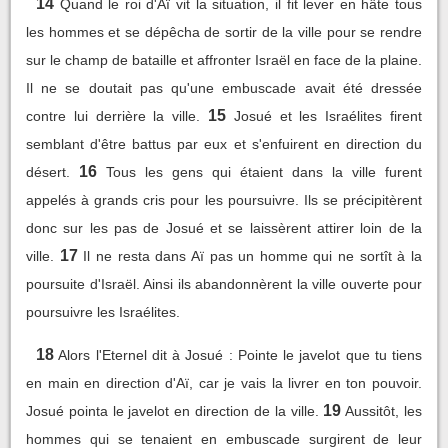
14
Quand le roi d'Aï vit la situation, il fit lever en hâte tous
les hommes et se dépêcha de sortir de la ville pour se rendre
sur le champ de bataille et affronter Israël en face de la plaine.
Il ne se doutait pas qu'une embuscade avait été dressée
15
contre lui derrière la ville.
Josué et les Israélites firent
semblant d'être battus par eux et s'enfuirent en direction du
16
désert.
Tous les gens qui étaient dans la ville furent
appelés à grands cris pour les poursuivre. Ils se précipitèrent
donc sur les pas de Josué et se laissèrent attirer loin de la
17
ville.
Il ne resta dans Aï pas un homme qui ne sortît à la
poursuite d'Israël. Ainsi ils abandonnèrent la ville ouverte pour
poursuivre les Israélites.
18
Alors l'Eternel dit à Josué : Pointe le javelot que tu tiens
en main en direction d'Aï, car je vais la livrer en ton pouvoir.
19
Josué pointa le javelot en direction de la ville.
Aussitôt, les
hommes qui se tenaient en embuscade surgirent de leur