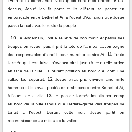
9
l'Eternel l'a commandé. Voilà quels sont mes ordres.
Là-
dessus, Josué les fit partir et ils allèrent se poster en
embuscade entre Béthel et Aï, à l'ouest d'Aï, tandis que Josué
passa la nuit avec le reste du peuple.
10
Le lendemain, Josué se leva de bon matin et passa ses
troupes en revue, puis il prit la tête de l'armée, accompagné
11
des responsables d'Israël, pour marcher contre Aï.
Toute
l'armée qu'il conduisait s'avança ainsi jusqu'à ce qu'elle arrive
en face de la ville. Ils prirent position au nord d'Aï dont une
12
vallée les séparait.
Josué avait pris environ cinq mille
hommes et les avait postés en embuscade entre Béthel et Aï,
13
à l'ouest de la ville.
Le gros de l'armée installa son camp
au nord de la ville tandis que l'arrière-garde des troupes se
tenait à l'ouest. Durant cette nuit, Josué partit en
reconnaissance au milieu de la vallée.