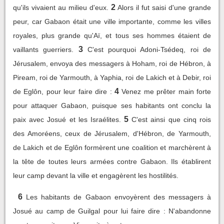
2
qu'ils vivaient au milieu d'eux.
Alors il fut saisi d'une grande
peur, car Gabaon était une ville importante, comme les villes
royales, plus grande qu'Aï, et tous ses hommes étaient de
3
vaillants guerriers.
C'est pourquoi Adoni-Tsédeq, roi de
Jérusalem, envoya des messagers à Hoham, roi de Hébron, à
Piream, roi de Yarmouth, à Yaphia, roi de Lakich et à Debir, roi
4
de Eglôn, pour leur faire dire :
Venez me prêter main forte
pour attaquer Gabaon, puisque ses habitants ont conclu la
5
paix avec Josué et les Israélites.
C'est ainsi que cinq rois
des Amoréens, ceux de Jérusalem, d'Hébron, de Yarmouth,
de Lakich et de Eglôn formèrent une coalition et marchèrent à
la tête de toutes leurs armées contre Gabaon. Ils établirent
leur camp devant la ville et engagèrent les hostilités.
6
Les habitants de Gabaon envoyèrent des messagers à
Josué au camp de Guilgal pour lui faire dire : N'abandonne