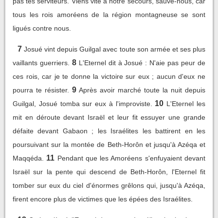
pas tes serviteurs. Viens vite à notre secours, sauve-nous, car
tous les rois amoréens de la région montagneuse se sont
ligués contre nous.
7
Josué vint depuis Guilgal avec toute son armée et ses plus
8
vaillants guerriers.
L'Eternel dit à Josué : N'aie pas peur de
ces rois, car je te donne la victoire sur eux ; aucun d'eux ne
9
pourra te résister.
Après avoir marché toute la nuit depuis
10
Guilgal, Josué tomba sur eux à l'improviste.
L'Eternel les
mit en déroute devant Israël et leur fit essuyer une grande
défaite devant Gabaon ; les Israélites les battirent en les
poursuivant sur la montée de Beth-Horôn et jusqu'à Azéqa et
11
Maqqéda.
Pendant que les Amoréens s'enfuyaient devant
Israël sur la pente qui descend de Beth-Horôn, l'Eternel fit
tomber sur eux du ciel d'énormes grêlons qui, jusqu'à Azéqa,
firent encore plus de victimes que les épées des Israélites.