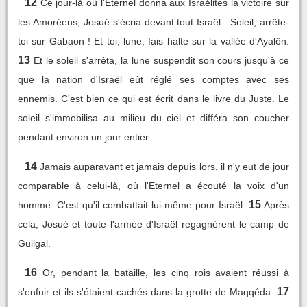
12
Ce jour-là où l'Eternel donna aux Israélites la victoire sur
les Amoréens, Josué s'écria devant tout Israël : Soleil, arrête-
toi sur Gabaon ! Et toi, lune, fais halte sur la vallée d'Ayalôn.
13
Et le soleil s'arrêta, la lune suspendit son cours jusqu'à ce
que la nation d'Israël eût réglé ses comptes avec ses
ennemis. C'est bien ce qui est écrit dans le livre du Juste. Le
soleil s'immobilisa au milieu du ciel et différa son coucher
pendant environ un jour entier.
14
Jamais auparavant et jamais depuis lors, il n'y eut de jour
comparable à celui-là, où l'Eternel a écouté la voix d'un
15
homme. C'est qu'il combattait lui-même pour Israël.
Après
cela, Josué et toute l'armée d'Israël regagnèrent le camp de
Guilgal.
16
Or, pendant la bataille, les cinq rois avaient réussi à
17
s'enfuir et ils s'étaient cachés dans la grotte de Maqqéda.