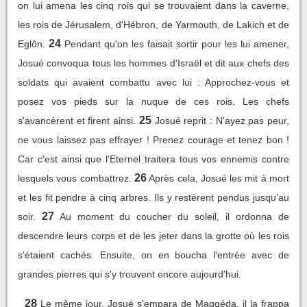
on lui amena les cinq rois qui se trouvaient dans la caverne,
les rois de Jérusalem, d'Hébron, de Yarmouth, de Lakich et de
24
Eglôn.
Pendant qu'on les faisait sortir pour les lui amener,
Josué convoqua tous les hommes d'Israël et dit aux chefs des
soldats qui avaient combattu avec lui : Approchez-vous et
posez vos pieds sur la nuque de ces rois. Les chefs
25
s'avancèrent et firent ainsi.
Josué reprit : N'ayez pas peur,
ne vous laissez pas effrayer ! Prenez courage et tenez bon !
Car c'est ainsi que l'Eternel traitera tous vos ennemis contre
26
lesquels vous combattrez.
Après cela, Josué les mit à mort
et les fit pendre à cinq arbres. Ils y restèrent pendus jusqu'au
27
soir.
Au moment du coucher du soleil, il ordonna de
descendre leurs corps et de les jeter dans la grotte où les rois
s'étaient cachés. Ensuite, on en boucha l'entrée avec de
grandes pierres qui s'y trouvent encore aujourd'hui.
28
Le même jour, Josué s'empara de Maqqéda, il la frappa