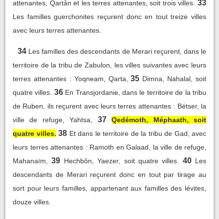
33
attenantes, Qartân et les terres attenantes, soit trois villes.
Les familles guerchonites reçurent donc en tout treize villes
avec leurs terres attenantes.
34
Les familles des descendants de Merari reçurent, dans le
territoire de la tribu de Zabulon, les villes suivantes avec leurs
35
terres attenantes : Yoqneam, Qarta,
Dimna, Nahalal, soit
36
quatre villes.
En Transjordanie, dans le territoire de la tribu
de Ruben, ils reçurent avec leurs terres attenantes : Bétser, la
37
ville de refuge, Yahtsa,
Qedémoth, Méphaath, soit
38
quatre villes.
Et dans le territoire de la tribu de Gad, avec
leurs terres attenantes : Ramoth en Galaad, la ville de refuge,
39
40
Mahanaïm,
Hechbôn, Yaezer, soit quatre villes.
Les
descendants de Merari reçurent donc en tout par tirage au
sort pour leurs familles, appartenant aux familles des lévites,
douze villes.