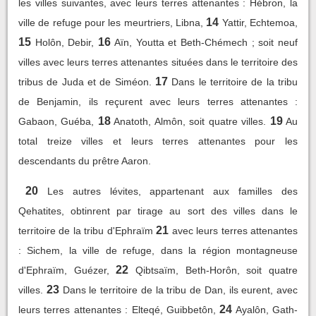
les villes suivantes, avec leurs terres attenantes : Hébron, la
14
ville de refuge pour les meurtriers, Libna,
Yattir, Echtemoa,
15
16
Holôn, Debir,
Aïn, Youtta et Beth-Chémech ; soit neuf
villes avec leurs terres attenantes situées dans le territoire des
17
tribus de Juda et de Siméon.
Dans le territoire de la tribu
de Benjamin, ils reçurent avec leurs terres attenantes :
18
19
Gabaon, Guéba,
Anatoth, Almôn, soit quatre villes.
Au
total treize villes et leurs terres attenantes pour les
descendants du prêtre Aaron.
20
Les autres lévites, appartenant aux familles des
Qehatites, obtinrent par tirage au sort des villes dans le
21
territoire de la tribu d'Ephraïm
avec leurs terres attenantes
: Sichem, la ville de refuge, dans la région montagneuse
22
d'Ephraïm, Guézer,
Qibtsaïm, Beth-Horôn, soit quatre
23
villes.
Dans le territoire de la tribu de Dan, ils eurent, avec
24
leurs terres attenantes : Elteqé, Guibbetôn,
Ayalôn, Gath-