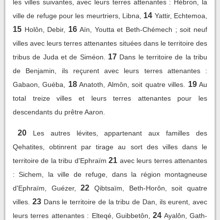
les villes suivantes, avec leurs terres attenantes : Hébron, la
14
ville de refuge pour les meurtriers, Libna,
Yattir, Echtemoa,
15
16
Holôn, Debir,
Aïn, Youtta et Beth-Chémech ; soit neuf
villes avec leurs terres attenantes situées dans le territoire des
17
tribus de Juda et de Siméon.
Dans le territoire de la tribu
de Benjamin, ils reçurent avec leurs terres attenantes :
18
19
Gabaon, Guéba,
Anatoth, Almôn, soit quatre villes.
Au
total treize villes et leurs terres attenantes pour les
descendants du prêtre Aaron.
20
Les autres lévites, appartenant aux familles des
Qehatites, obtinrent par tirage au sort des villes dans le
21
territoire de la tribu d'Ephraïm
avec leurs terres attenantes
: Sichem, la ville de refuge, dans la région montagneuse
22
d'Ephraïm, Guézer,
Qibtsaïm, Beth-Horôn, soit quatre
23
villes.
Dans le territoire de la tribu de Dan, ils eurent, avec
24
leurs terres attenantes : Elteqé, Guibbetôn,
Ayalôn, Gath-