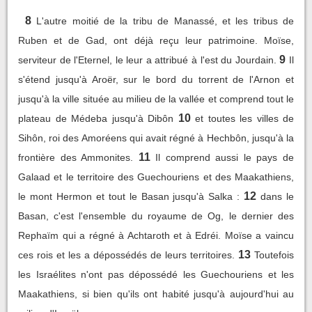
8
L'autre moitié de la tribu de Manassé, et les tribus de
Ruben et de Gad, ont déjà reçu leur patrimoine. Moïse,
9
serviteur de l'Eternel, le leur a attribué à l'est du Jourdain.
Il
s'étend jusqu'à Aroër, sur le bord du torrent de l'Arnon et
jusqu'à la ville située au milieu de la vallée et comprend tout le
10
plateau de Médeba jusqu'à Dibôn
et toutes les villes de
Sihôn, roi des Amoréens qui avait régné à Hechbôn, jusqu'à la
11
frontière des Ammonites.
Il comprend aussi le pays de
Galaad et le territoire des Guechouriens et des Maakathiens,
12
le mont Hermon et tout le Basan jusqu'à Salka :
dans le
Basan, c'est l'ensemble du royaume de Og, le dernier des
Rephaïm qui a régné à Achtaroth et à Edréi. Moïse a vaincu
13
ces rois et les a dépossédés de leurs territoires.
Toutefois
les Israélites n'ont pas dépossédé les Guechouriens et les
Maakathiens, si bien qu'ils ont habité jusqu'à aujourd'hui au