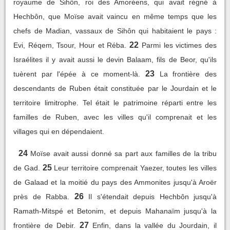
royaume de Sihôn, roi des Amoréens, qui avait régné à
Hechbôn, que Moïse avait vaincu en même temps que les
chefs de Madian, vassaux de Sihôn qui habitaient le pays :
22
Evi, Réqem, Tsour, Hour et Réba.
Parmi les victimes des
Israélites il y avait aussi le devin Balaam, fils de Beor, qu'ils
23
tuèrent par l'épée à ce moment-là.
La frontière des
descendants de Ruben était constituée par le Jourdain et le
territoire limitrophe. Tel était le patrimoine réparti entre les
familles de Ruben, avec les villes qu'il comprenait et les
villages qui en dépendaient.
24
Moïse avait aussi donné sa part aux familles de la tribu
25
de Gad.
Leur territoire comprenait Yaezer, toutes les villes
de Galaad et la moitié du pays des Ammonites jusqu'à Aroër
26
près de Rabba.
Il s'étendait depuis Hechbôn jusqu'à
Ramath-Mitspé et Betonim, et depuis Mahanaïm jusqu'à la
27
frontière de Debir.
Enfin, dans la vallée du Jourdain, il