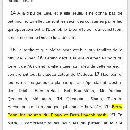
milieu d'Israël.
14
A la tribu de Lévi, et à elle seule, il ne donna pas de
patrimoine. En effet, ce sont les sacrifices consumés par le feu
qui appartiennent à l'Eternel, le Dieu d'Israël, qui constituent
son bien comme Dieu le lui a déclaré.
15
Le territoire que Moïse avait attribué aux familles de la
16
tribu de Ruben
s'étend depuis la ville d'Aroër au bord du
torrent de l'Arnon et la ville située au milieu de cette vallée. Il
17
comprenait tout le plateau autour de Médeba,
Hechbôn et
toutes les bourgades du plateau qui en dépendaient, c'est-à-
18
dire Dibôn, Bamoth-Baal, Beth-Baal-Mêon,
Yahtsa,
19
Qedémoth, Méphaath,
Qiryataïm, Sibma, Tséreth-
20
Hachahar sur la montagne qui domine la vallée,
Beth-
21
Peor, les pentes du Pisga et Beth-Hayechimoth.
En
outre, il comprenait toutes les villes du plateau et tout le