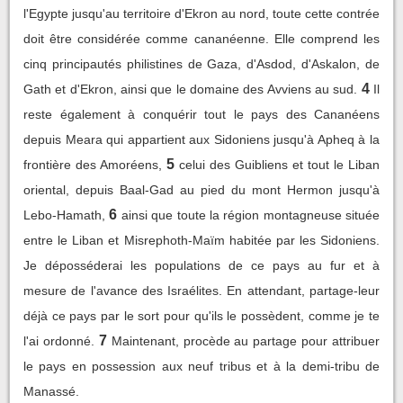
l'Egypte jusqu'au territoire d'Ekron au nord, toute cette contrée
doit être considérée comme cananéenne. Elle comprend les
cinq principautés philistines de Gaza, d'Asdod, d'Askalon, de
4
Gath et d'Ekron, ainsi que le domaine des Avviens au sud.
Il
reste également à conquérir tout le pays des Cananéens
depuis Meara qui appartient aux Sidoniens jusqu'à Apheq à la
5
frontière des Amoréens,
celui des Guibliens et tout le Liban
oriental, depuis Baal-Gad au pied du mont Hermon jusqu'à
6
Lebo-Hamath,
ainsi que toute la région montagneuse située
entre le Liban et Misrephoth-Maïm habitée par les Sidoniens.
Je déposséderai les populations de ce pays au fur et à
mesure de l'avance des Israélites. En attendant, partage-leur
déjà ce pays par le sort pour qu'ils le possèdent, comme je te
7
l'ai ordonné.
Maintenant, procède au partage pour attribuer
le pays en possession aux neuf tribus et à la demi-tribu de
Manassé.