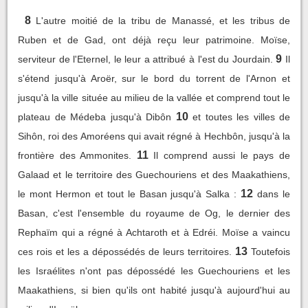
8
L'autre moitié de la tribu de Manassé, et les tribus de
Ruben et de Gad, ont déjà reçu leur patrimoine. Moïse,
9
serviteur de l'Eternel, le leur a attribué à l'est du Jourdain.
Il
s'étend jusqu'à Aroër, sur le bord du torrent de l'Arnon et
jusqu'à la ville située au milieu de la vallée et comprend tout le
10
plateau de Médeba jusqu'à Dibôn
et toutes les villes de
Sihôn, roi des Amoréens qui avait régné à Hechbôn, jusqu'à la
11
frontière des Ammonites.
Il comprend aussi le pays de
Galaad et le territoire des Guechouriens et des Maakathiens,
12
le mont Hermon et tout le Basan jusqu'à Salka :
dans le
Basan, c'est l'ensemble du royaume de Og, le dernier des
Rephaïm qui a régné à Achtaroth et à Edréi. Moïse a vaincu
13
ces rois et les a dépossédés de leurs territoires.
Toutefois
les Israélites n'ont pas dépossédé les Guechouriens et les
Maakathiens, si bien qu'ils ont habité jusqu'à aujourd'hui au