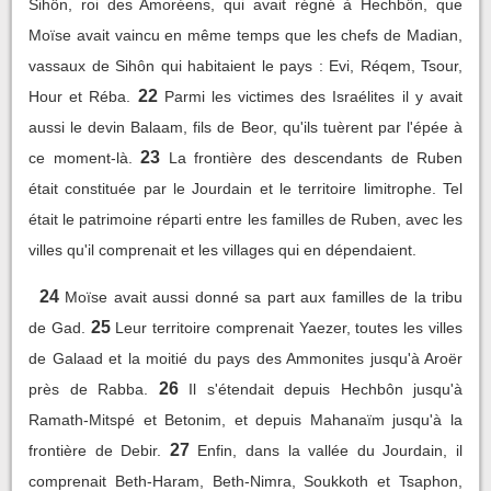
Sihôn, roi des Amoréens, qui avait régné à Hechbôn, que
Moïse avait vaincu en même temps que les chefs de Madian,
vassaux de Sihôn qui habitaient le pays : Evi, Réqem, Tsour,
22
Hour et Réba.
Parmi les victimes des Israélites il y avait
aussi le devin Balaam, fils de Beor, qu'ils tuèrent par l'épée à
23
ce moment-là.
La frontière des descendants de Ruben
était constituée par le Jourdain et le territoire limitrophe. Tel
était le patrimoine réparti entre les familles de Ruben, avec les
villes qu'il comprenait et les villages qui en dépendaient.
24
Moïse avait aussi donné sa part aux familles de la tribu
25
de Gad.
Leur territoire comprenait Yaezer, toutes les villes
de Galaad et la moitié du pays des Ammonites jusqu'à Aroër
26
près de Rabba.
Il s'étendait depuis Hechbôn jusqu'à
Ramath-Mitspé et Betonim, et depuis Mahanaïm jusqu'à la
27
frontière de Debir.
Enfin, dans la vallée du Jourdain, il
comprenait Beth-Haram, Beth-Nimra, Soukkoth et Tsaphon,