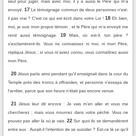
seul pour juger, mais avec moi, il y a aussi le Père qui m'a
17
envoyé.
Le témoignage commun de deux personnes n'est-
18
il pas vrai ? C'est ce qui est écrit dans votre Loi !
Eh bien,
moi, je suis mon propre témoin ; et le Père qui m'a envoyé me
19
rend aussi témoignage.
Mais, où est-il, ton père ?
s'exclamèrent-ils. Vous ne connaissez ni moi, ni mon Père,
répliqua Jésus ; si vous m'aviez connu, vous connaîtriez aussi
mon Père.
20
Jésus parla ainsi pendant qu'il enseignait dans la cour du
Temple près des troncs à offrandes, et personne n'essaya de
l'arrêter, parce que son heure n'était pas encore venue.
21
Jésus leur dit encore : Je vais m'en aller et vous me
chercherez ; mais vous mourrez dans votre péché. Vous ne
22
pouvez pas aller là où je vais.
Sur quoi ils se demandèrent
entre eux : Aurait-il l'intention de se suicider ? Est-ce là ce qu'il