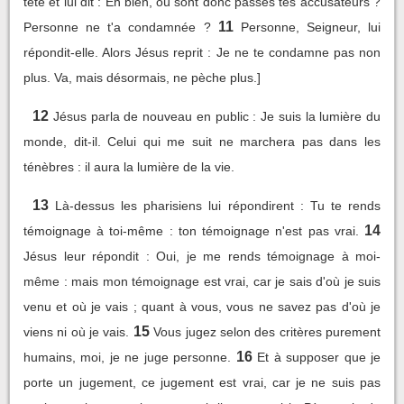
tête et lui dit : Eh bien, où sont donc passés tes accusateurs ?
11
Personne ne t'a condamnée ?
Personne, Seigneur, lui
répondit-elle. Alors Jésus reprit : Je ne te condamne pas non
plus. Va, mais désormais, ne pèche plus.]
12
Jésus parla de nouveau en public : Je suis la lumière du
monde, dit-il. Celui qui me suit ne marchera pas dans les
ténèbres : il aura la lumière de la vie.
13
Là-dessus les pharisiens lui répondirent : Tu te rends
14
témoignage à toi-même : ton témoignage n'est pas vrai.
Jésus leur répondit : Oui, je me rends témoignage à moi-
même : mais mon témoignage est vrai, car je sais d'où je suis
venu et où je vais ; quant à vous, vous ne savez pas d'où je
15
viens ni où je vais.
Vous jugez selon des critères purement
16
humains, moi, je ne juge personne.
Et à supposer que je
porte un jugement, ce jugement est vrai, car je ne suis pas