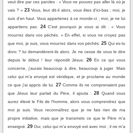
veut dire par ces paroles : « Vous ne pouvez pas aller là où je
23
vais ? »
Vous, leur dit-il alors, vous êtes d'ici-bas ; moi, je
suis d'en haut. Vous appartenez à ce monde-ci ; moi, je ne lui
24
appartiens pas.
C'est pourquoi je vous ai dit : « Vous
mourrez dans vos péchés. » En effet, si vous ne croyez pas
25
que moi, je suis, vous mourrez dans vos péchés.
Qui es-tu
donc ? lui demandèrent-ils alors. Je ne cesse de vous le dire
26
depuis le début ! leur répondit Jésus.
En ce qui vous
concerne, j'aurais beaucoup à dire, beaucoup à juger. Mais
celui qui m'a envoyé est véridique, et je proclame au monde
27
ce que j'ai appris de lui.
Comme ils ne comprenaient pas
28
que Jésus leur parlait du Père, il ajouta :
Quand vous
aurez élevé le Fils de l'homme, alors vous comprendrez que
moi je suis. Vous reconnaîtrez que je ne fais rien de ma
propre initiative, mais que je transmets ce que le Père m'a
29
enseigné.
Oui, celui qui m'a envoyé est avec moi ; il ne m'a