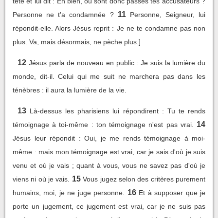
tête et lui dit : Eh bien, où sont donc passés tes accusateurs ?
11
Personne ne t'a condamnée ?
Personne, Seigneur, lui
répondit-elle. Alors Jésus reprit : Je ne te condamne pas non
plus. Va, mais désormais, ne pèche plus.]
12
Jésus parla de nouveau en public : Je suis la lumière du
monde, dit-il. Celui qui me suit ne marchera pas dans les
ténèbres : il aura la lumière de la vie.
13
Là-dessus les pharisiens lui répondirent : Tu te rends
14
témoignage à toi-même : ton témoignage n'est pas vrai.
Jésus leur répondit : Oui, je me rends témoignage à moi-
même : mais mon témoignage est vrai, car je sais d'où je suis
venu et où je vais ; quant à vous, vous ne savez pas d'où je
15
viens ni où je vais.
Vous jugez selon des critères purement
16
humains, moi, je ne juge personne.
Et à supposer que je
porte un jugement, ce jugement est vrai, car je ne suis pas