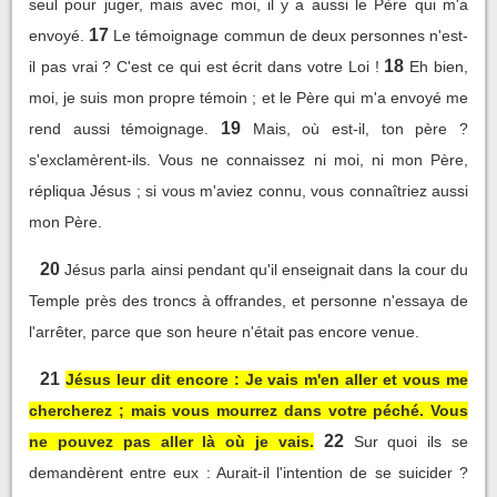
seul pour juger, mais avec moi, il y a aussi le Père qui m'a
17
envoyé.
Le témoignage commun de deux personnes n'est-
18
il pas vrai ? C'est ce qui est écrit dans votre Loi !
Eh bien,
moi, je suis mon propre témoin ; et le Père qui m'a envoyé me
19
rend aussi témoignage.
Mais, où est-il, ton père ?
s'exclamèrent-ils. Vous ne connaissez ni moi, ni mon Père,
répliqua Jésus ; si vous m'aviez connu, vous connaîtriez aussi
mon Père.
20
Jésus parla ainsi pendant qu'il enseignait dans la cour du
Temple près des troncs à offrandes, et personne n'essaya de
l'arrêter, parce que son heure n'était pas encore venue.
21
Jésus leur dit encore : Je vais m'en aller et vous me
chercherez ; mais vous mourrez dans votre péché. Vous
22
ne pouvez pas aller là où je vais.
Sur quoi ils se
demandèrent entre eux : Aurait-il l'intention de se suicider ?