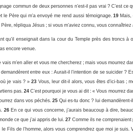
nage commun de deux personnes n'est-il pas vrai ? C'est ce qui 
 et le Père qui m'a envoyé me rend aussi témoignage.
19
Mais, 
 Père, répliqua Jésus ; si vous m'aviez connu, vous connaîtriez
t qu'il enseignait dans la cour du Temple près des troncs à of
pas encore venue.
Je vais m'en aller et vous me chercherez ; mais vous mourrez da
 demandèrent entre eux : Aurait-il l'intention de se suicider ? Es
où je vais ? »
23
Vous, leur dit-il alors, vous êtes d'ici-bas ;
artiens pas.
24
C'est pourquoi je vous ai dit : « Vous mourrez da
mourrez dans vos péchés.
25
Qui es-tu donc ? lui demandèrent-il
s.
26
En ce qui vous concerne, j'aurais beaucoup à dire, beauc
monde ce que j'ai appris de lui.
27
Comme ils ne comprenaient pa
le Fils de l'homme, alors vous comprendrez que moi je suis. V