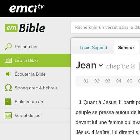
Rechercher
Louis-Segond
Semeur
Lire la Bible
Jean
chapitre 8
Écouter la Bible
01
02
03
04
05
Strong grec & hébreu
Bible en un an
1
Quant à Jésus, il partit p
peuple se pressa autour de lui
Verset du jour
devant lui une femme qui avait
Jésus.
4
Maître, lui dirent-il