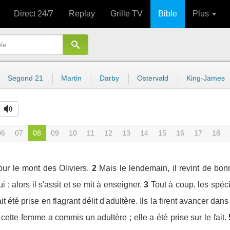
Direct 24/7
Replay
Grille TV
Bible
Plus
Segond 21
Martin
Darby
Ostervald
King-James
06
07
08
09
10
11
12
13
14
15
16
17
18
our le mont des Oliviers.
2
Mais le lendemain, il revint de bo
 ; alors il s'assit et se mit à enseigner.
3
Tout à coup, les spéci
 été prise en flagrant délit d'adultère. Ils la firent avancer dans
s, cette femme a commis un adultère ; elle a été prise sur le fait.