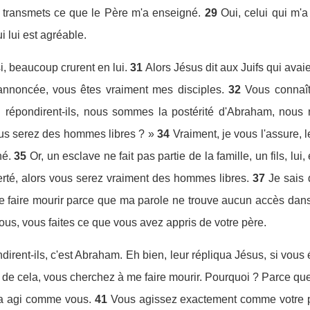
je transmets ce que le Père m'a enseigné.
29
Oui, celui qui m'a
ui lui est agréable.
si, beaucoup crurent en lui.
31
Alors Jésus dit aux Juifs qui avaie
annoncée, vous êtes vraiment mes disciples.
32
Vous connaîtr
i répondirent-ils, nous sommes la postérité d'Abraham, nous
us serez des hommes libres ? »
34
Vraiment, je vous l'assure,
hé.
35
Or, un esclave ne fait pas partie de la famille, un fils, lui,
berté, alors vous serez vraiment des hommes libres.
37
Je sais
e faire mourir parce que ma parole ne trouve aucun accès dans
us, vous faites ce que vous avez appris de votre père.
dirent-ils, c'est Abraham. Eh bien, leur répliqua Jésus, si vou
 de cela, vous cherchez à me faire mourir. Pourquoi ? Parce que je
a agi comme vous.
41
Vous agissez exactement comme votre pè