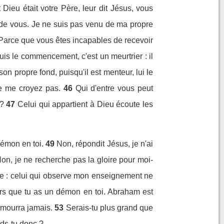
 Dieu était votre Père, leur dit Jésus, vous
eu de vous. Je ne suis pas venu de ma propre
Parce que vous êtes incapables de recevoir
uis le commencement, c'est un meurtrier : il
 son propre fond, puisqu'il est menteur, lui le
ne me croyez pas.
46
Qui d'entre vous peut
 ?
47
Celui qui appartient à Dieu écoute les
démon en toi.
49
Non, répondit Jésus, je n'ai
on, je ne recherche pas la gloire pour moi-
ure : celui qui observe mon enseignement ne
sûrs que tu as un démon en toi. Abraham est
 mourra jamais.
53
Serais-tu plus grand que
nds-tu donc ?