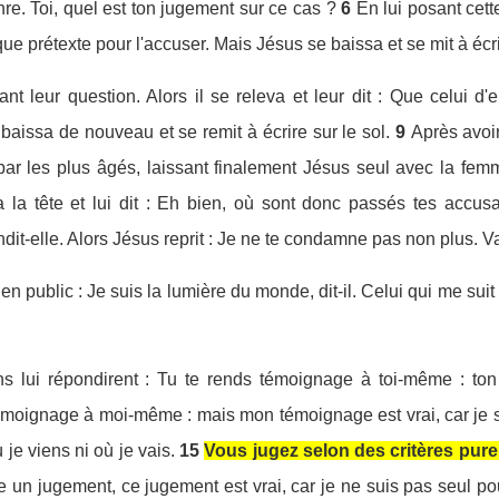
re. Toi, quel est ton jugement sur ce cas ?
6
En lui posant cett
ue prétexte pour l'accuser. Mais Jésus se baissa et se mit à écrir
tant leur question. Alors il se releva et leur dit : Que celui d
 baissa de nouveau et se remit à écrire sur le sol.
9
Après avoir
ar les plus âgés, laissant finalement Jésus seul avec la femm
a la tête et lui dit : Eh bien, où sont donc passés tes acc
dit-elle. Alors Jésus reprit : Je ne te condamne pas non plus. 
n public : Je suis la lumière du monde, dit-il. Celui qui me suit
ns lui répondirent : Tu te rends témoignage à toi-même : ton
témoignage à moi-même : mais mon témoignage est vrai, car je sa
je viens ni où je vais.
15
Vous jugez selon des critères pur
 un jugement, ce jugement est vrai, car je ne suis pas seul pou