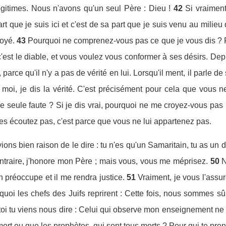
gitimes. Nous n'avons qu'un seul Père : Dieu !
42
Si vraiment
art que je suis ici et c'est de sa part que je suis venu au mili
voyé.
43
Pourquoi ne comprenez-vous pas ce que je vous dis ? 
c'est le diable, et vous voulez vous conformer à ses désirs. Dep
 parce qu'il n'y a pas de vérité en lui. Lorsqu'il ment, il parle de
 moi, je dis la vérité. C'est précisément pour cela que vous 
 seule faute ? Si je dis vrai, pourquoi ne me croyez-vous pas
es écoutez pas, c'est parce que vous ne lui appartenez pas.
vions bien raison de le dire : tu n'es qu'un Samaritain, tu as un 
traire, j'honore mon Père ; mais vous, vous me méprisez.
50
N
n préoccupe et il me rendra justice.
51
Vraiment, je vous l'ass
quoi les chefs des Juifs reprirent : Cette fois, nous sommes 
 toi tu viens nous dire : Celui qui observe mon enseignement ne
ort ou que les prophètes, qui sont tous morts ? Pour qui te pre