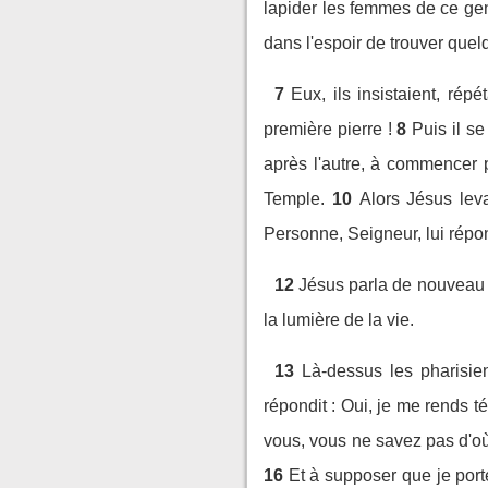
lapider les femmes de ce gen
dans l'espoir de trouver quelq
7
Eux, ils insistaient, répé
première pierre !
8
Puis il se
après l'autre, à commencer p
Temple.
10
Alors Jésus lev
Personne, Seigneur, lui répon
12
Jésus parla de nouveau e
la lumière de la vie.
13
Là-dessus les pharisie
répondit : Oui, je me rends 
vous, vous ne savez pas d'où 
16
Et à supposer que je porte