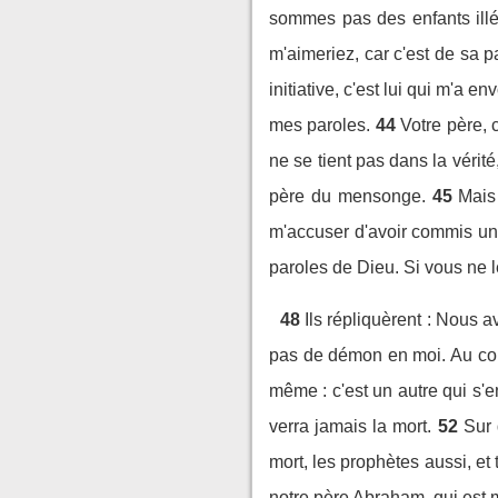
sommes pas des enfants illé
m'aimeriez, car c'est de sa p
initiative, c'est lui qui m'a en
mes paroles.
44
Votre père, 
ne se tient pas dans la vérité,
père du mensonge.
45
Mais
m'accuser d'avoir commis une
paroles de Dieu. Si vous ne l
48
Ils répliquèrent : Nous a
pas de démon en moi. Au con
même : c'est un autre qui s'e
verra jamais la mort.
52
Sur 
mort, les prophètes aussi, et
notre père Abraham, qui est m