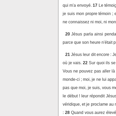
qui m'a envoyé.
17
Le témoig
je suis mon propre témoin ;
ne connaissez ni moi, ni mon
20
Jésus parla ainsi pendan
parce que son heure n'était 
21
Jésus leur dit encore : 
où je vais.
22
Sur quoi ils se
Vous ne pouvez pas aller là 
monde-ci ; moi, je ne lui app
pas que moi, je suis, vous 
le début ! leur répondit Jésu
véridique, et je proclame au 
:
28
Quand vous aurez élevé 