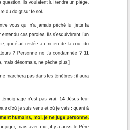
e question, ils voulaient lui tendre un piège,
e du doigt sur le sol.
'entre vous qui n'a jamais péché lui jette la
 entendu ces paroles, ils s'esquivèrent l'un
e, qui était restée au milieu de la cour du
usateurs ? Personne ne t'a condamnée ?
11
Va, mais désormais, ne pèche plus.]
 ne marchera pas dans les ténèbres : il aura
 témoignage n'est pas vrai.
14
Jésus leur
is d'où je suis venu et où je vais ; quant à
ement humains, moi, je ne juge personne.
r juger, mais avec moi, il y a aussi le Père