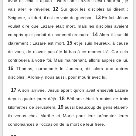
avoir dit cela, il ajouta : Notre ami Lazare s'est endormi ; je
12
vais aller le réveiller.
Sur quoi les disciples lui dirent :
13
Seigneur, s'il dort, il est en voie de guérison.
En fait, Jésus
voulait dire que Lazare était mort, mais les disciples avaient
14
compris qu'il parlait du sommeil ordinaire.
Alors il leur dit
15
clairement : Lazare est mort,
et je suis heureux, à cause
de vous, de n'avoir pas été là-bas à ce moment-là. Car cela
contribuera à votre foi. Mais maintenant, allons auprès de lui.
16
Thomas, surnommé le Jumeau, dit alors aux autres
disciples : Allons-y, nous aussi, pour mourir avec lui.
17
A son arrivée, Jésus apprit qu'on avait enseveli Lazare
18
depuis quatre jours déjà.
Béthanie était à moins de trois
19
kilomètres de Jérusalem,
aussi beaucoup de gens étaient-
ils venus chez Marthe et Marie pour leur présenter leurs
condoléances à l'occasion de la mort de leur frère.