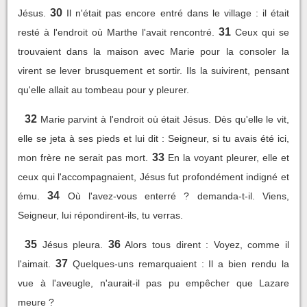
30
Jésus.
Il n'était pas encore entré dans le village : il était
31
resté à l'endroit où Marthe l'avait rencontré.
Ceux qui se
trouvaient dans la maison avec Marie pour la consoler la
virent se lever brusquement et sortir. Ils la suivirent, pensant
qu'elle allait au tombeau pour y pleurer.
32
Marie parvint à l'endroit où était Jésus. Dès qu'elle le vit,
elle se jeta à ses pieds et lui dit : Seigneur, si tu avais été ici,
33
mon frère ne serait pas mort.
En la voyant pleurer, elle et
ceux qui l'accompagnaient, Jésus fut profondément indigné et
34
ému.
Où l'avez-vous enterré ? demanda-t-il. Viens,
Seigneur, lui répondirent-ils, tu verras.
35
36
Jésus pleura.
Alors tous dirent : Voyez, comme il
37
l'aimait.
Quelques-uns remarquaient : Il a bien rendu la
vue à l'aveugle, n'aurait-il pas pu empêcher que Lazare
meure ?