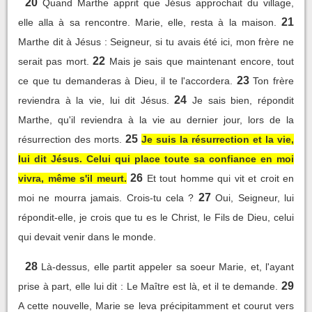
20
Quand Marthe apprit que Jésus approchait du village,
21
elle alla à sa rencontre. Marie, elle, resta à la maison.
Marthe dit à Jésus : Seigneur, si tu avais été ici, mon frère ne
22
serait pas mort.
Mais je sais que maintenant encore, tout
23
ce que tu demanderas à Dieu, il te l'accordera.
Ton frère
24
reviendra à la vie, lui dit Jésus.
Je sais bien, répondit
Marthe, qu'il reviendra à la vie au dernier jour, lors de la
25
résurrection des morts.
Je suis la résurrection et la vie,
lui dit Jésus. Celui qui place toute sa confiance en moi
26
vivra, même s'il meurt.
Et tout homme qui vit et croit en
27
moi ne mourra jamais. Crois-tu cela ?
Oui, Seigneur, lui
répondit-elle, je crois que tu es le Christ, le Fils de Dieu, celui
qui devait venir dans le monde.
28
Là-dessus, elle partit appeler sa soeur Marie, et, l'ayant
29
prise à part, elle lui dit : Le Maître est là, et il te demande.
A cette nouvelle, Marie se leva précipitamment et courut vers