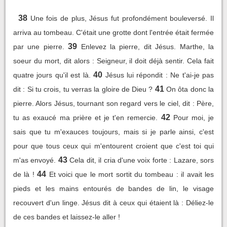
38
Une fois de plus, Jésus fut profondément bouleversé. Il
arriva au tombeau. C'était une grotte dont l'entrée était fermée
39
par une pierre.
Enlevez la pierre, dit Jésus. Marthe, la
soeur du mort, dit alors : Seigneur, il doit déjà sentir. Cela fait
40
quatre jours qu'il est là.
Jésus lui répondit : Ne t'ai-je pas
41
dit : Si tu crois, tu verras la gloire de Dieu ?
On ôta donc la
pierre. Alors Jésus, tournant son regard vers le ciel, dit : Père,
42
tu as exaucé ma prière et je t'en remercie.
Pour moi, je
sais que tu m'exauces toujours, mais si je parle ainsi, c'est
pour que tous ceux qui m'entourent croient que c'est toi qui
43
m'as envoyé.
Cela dit, il cria d'une voix forte : Lazare, sors
44
de là !
Et voici que le mort sortit du tombeau : il avait les
pieds et les mains entourés de bandes de lin, le visage
recouvert d'un linge. Jésus dit à ceux qui étaient là : Déliez-le
de ces bandes et laissez-le aller !