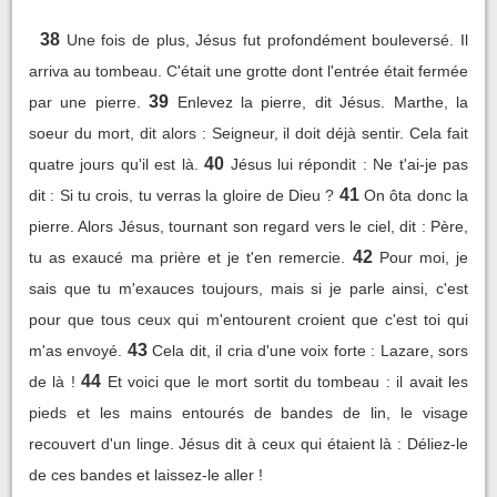
38
Une fois de plus, Jésus fut profondément bouleversé. Il
arriva au tombeau. C'était une grotte dont l'entrée était fermée
39
par une pierre.
Enlevez la pierre, dit Jésus. Marthe, la
soeur du mort, dit alors : Seigneur, il doit déjà sentir. Cela fait
40
quatre jours qu'il est là.
Jésus lui répondit : Ne t'ai-je pas
41
dit : Si tu crois, tu verras la gloire de Dieu ?
On ôta donc la
pierre. Alors Jésus, tournant son regard vers le ciel, dit : Père,
42
tu as exaucé ma prière et je t'en remercie.
Pour moi, je
sais que tu m'exauces toujours, mais si je parle ainsi, c'est
pour que tous ceux qui m'entourent croient que c'est toi qui
43
m'as envoyé.
Cela dit, il cria d'une voix forte : Lazare, sors
44
de là !
Et voici que le mort sortit du tombeau : il avait les
pieds et les mains entourés de bandes de lin, le visage
recouvert d'un linge. Jésus dit à ceux qui étaient là : Déliez-le
de ces bandes et laissez-le aller !