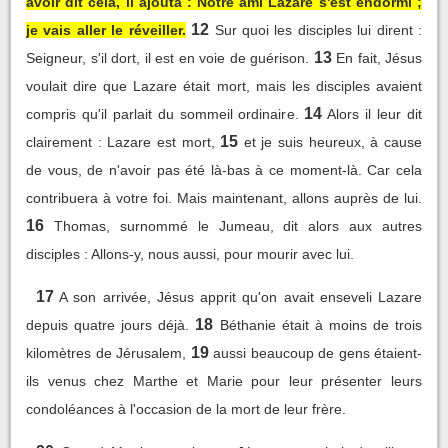
avoir dit cela, il ajouta : Notre ami Lazare s'est endormi ;
12
je vais aller le réveiller.
Sur quoi les disciples lui dirent :
13
Seigneur, s'il dort, il est en voie de guérison.
En fait, Jésus
voulait dire que Lazare était mort, mais les disciples avaient
14
compris qu'il parlait du sommeil ordinaire.
Alors il leur dit
15
clairement : Lazare est mort,
et je suis heureux, à cause
de vous, de n'avoir pas été là-bas à ce moment-là. Car cela
contribuera à votre foi. Mais maintenant, allons auprès de lui.
16
Thomas, surnommé le Jumeau, dit alors aux autres
disciples : Allons-y, nous aussi, pour mourir avec lui.
17
A son arrivée, Jésus apprit qu'on avait enseveli Lazare
18
depuis quatre jours déjà.
Béthanie était à moins de trois
19
kilomètres de Jérusalem,
aussi beaucoup de gens étaient-
ils venus chez Marthe et Marie pour leur présenter leurs
condoléances à l'occasion de la mort de leur frère.