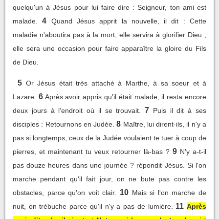
quelqu'un à Jésus pour lui faire dire : Seigneur, ton ami est
4
malade.
Quand Jésus apprit la nouvelle, il dit : Cette
maladie n'aboutira pas à la mort, elle servira à glorifier Dieu ;
elle sera une occasion pour faire apparaître la gloire du Fils
de Dieu.
5
Or Jésus était très attaché à Marthe, à sa soeur et à
6
Lazare.
Après avoir appris qu'il était malade, il resta encore
7
deux jours à l'endroit où il se trouvait.
Puis il dit à ses
8
disciples : Retournons en Judée.
Maître, lui dirent-ils, il n'y a
pas si longtemps, ceux de la Judée voulaient te tuer à coup de
9
pierres, et maintenant tu veux retourner là-bas ?
N'y a-t-il
pas douze heures dans une journée ? répondit Jésus. Si l'on
marche pendant qu'il fait jour, on ne bute pas contre les
10
obstacles, parce qu'on voit clair.
Mais si l'on marche de
11
nuit, on trébuche parce qu'il n'y a pas de lumière.
Après