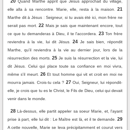
20
Quand Marthe apprit que Jésus approchait du village,
21
elle alla à sa rencontre. Marie, elle, resta à la maison.
Marthe dit à Jésus : Seigneur, si tu avais été ici, mon frère ne
22
serait pas mort.
Mais je sais que maintenant encore, tout
23
ce que tu demanderas à Dieu, il te l'accordera.
Ton frère
24
reviendra à la vie, lui dit Jésus.
Je sais bien, répondit
Marthe, qu'il reviendra à la vie au dernier jour, lors de la
25
résurrection des morts.
Je suis la résurrection et la vie, lui
dit Jésus. Celui qui place toute sa confiance en moi vivra,
26
même s'il meurt.
Et tout homme qui vit et croit en moi ne
27
mourra jamais. Crois-tu cela ?
Oui, Seigneur, lui répondit-
elle, je crois que tu es le Christ, le Fils de Dieu, celui qui devait
venir dans le monde.
28
Là-dessus, elle partit appeler sa soeur Marie, et, l'ayant
29
prise à part, elle lui dit : Le Maître est là, et il te demande.
A cette nouvelle, Marie se leva précipitamment et courut vers