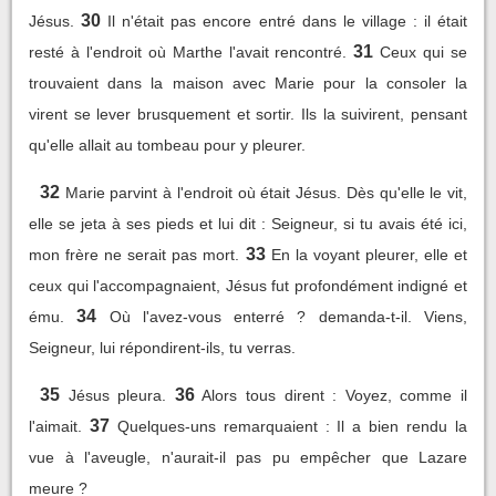
30
Jésus.
Il n'était pas encore entré dans le village : il était
31
resté à l'endroit où Marthe l'avait rencontré.
Ceux qui se
trouvaient dans la maison avec Marie pour la consoler la
virent se lever brusquement et sortir. Ils la suivirent, pensant
qu'elle allait au tombeau pour y pleurer.
32
Marie parvint à l'endroit où était Jésus. Dès qu'elle le vit,
elle se jeta à ses pieds et lui dit : Seigneur, si tu avais été ici,
33
mon frère ne serait pas mort.
En la voyant pleurer, elle et
ceux qui l'accompagnaient, Jésus fut profondément indigné et
34
ému.
Où l'avez-vous enterré ? demanda-t-il. Viens,
Seigneur, lui répondirent-ils, tu verras.
35
36
Jésus pleura.
Alors tous dirent : Voyez, comme il
37
l'aimait.
Quelques-uns remarquaient : Il a bien rendu la
vue à l'aveugle, n'aurait-il pas pu empêcher que Lazare
meure ?