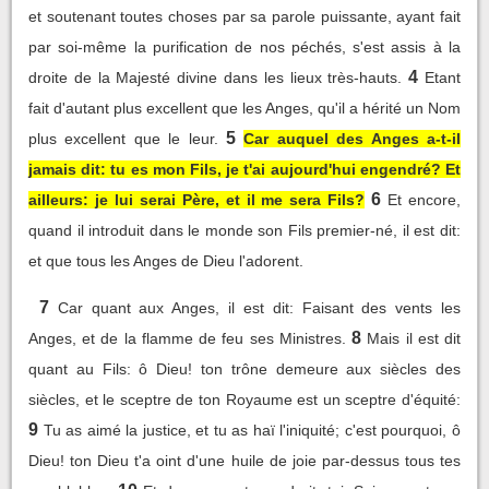
et soutenant toutes choses par sa parole puissante, ayant fait
par soi-même la purification de nos péchés, s'est assis à la
4
droite de la Majesté divine dans les lieux très-hauts.
Etant
fait d'autant plus excellent que les Anges, qu'il a hérité un Nom
5
plus excellent que le leur.
Car auquel des Anges a-t-il
jamais dit: tu es mon Fils, je t'ai aujourd'hui engendré? Et
6
ailleurs: je lui serai Père, et il me sera Fils?
Et encore,
quand il introduit dans le monde son Fils premier-né, il est dit:
et que tous les Anges de Dieu l'adorent.
7
Car quant aux Anges, il est dit: Faisant des vents les
8
Anges, et de la flamme de feu ses Ministres.
Mais il est dit
quant au Fils: ô Dieu! ton trône demeure aux siècles des
siècles, et le sceptre de ton Royaume est un sceptre d'équité:
9
Tu as aimé la justice, et tu as haï l'iniquité; c'est pourquoi, ô
Dieu! ton Dieu t'a oint d'une huile de joie par-dessus tous tes