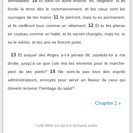
10
semblables.
Et dans un autre endroit: toi, Seigneur, tu as
fondé la terre dès le commencement, et les cieux sont les
11
ouvrages de tes mains:
Ils périront, mais tu es permanent;
12
et ils vieilliront tous comme un vêtement;
Et tu les plieras
en rouleau comme un habit, et ils seront changés; mais toi, tu
es le même, et tes ans ne finiront point.
13
Et auquel des Anges a-t-il jamais dit: assieds-toi à ma
droite, jusqu'à ce que j'aie mis tes ennemis pour le marche-
14
pied de tes pieds?
Ne sont-ils pas tous des esprits
administrateurs, envoyés pour servir en faveur de ceux qui
doivent recevoir l'héritage du salut?
Chapitre 2 »
Cette Bible est dans le domaine public