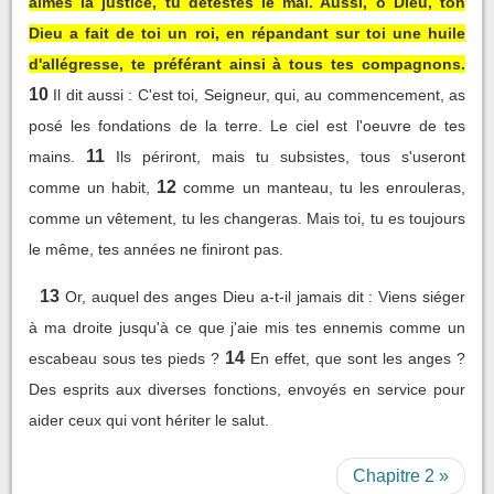
aimes la justice, tu détestes le mal. Aussi, ô Dieu, ton
Dieu a fait de toi un roi, en répandant sur toi une huile
d'allégresse, te préférant ainsi à tous tes compagnons.
10
Il dit aussi : C'est toi, Seigneur, qui, au commencement, as
posé les fondations de la terre. Le ciel est l'oeuvre de tes
11
mains.
Ils périront, mais tu subsistes, tous s'useront
12
comme un habit,
comme un manteau, tu les enrouleras,
comme un vêtement, tu les changeras. Mais toi, tu es toujours
le même, tes années ne finiront pas.
13
Or, auquel des anges Dieu a-t-il jamais dit : Viens siéger
à ma droite jusqu'à ce que j'aie mis tes ennemis comme un
14
escabeau sous tes pieds ?
En effet, que sont les anges ?
Des esprits aux diverses fonctions, envoyés en service pour
aider ceux qui vont hériter le salut.
Chapitre 2 »