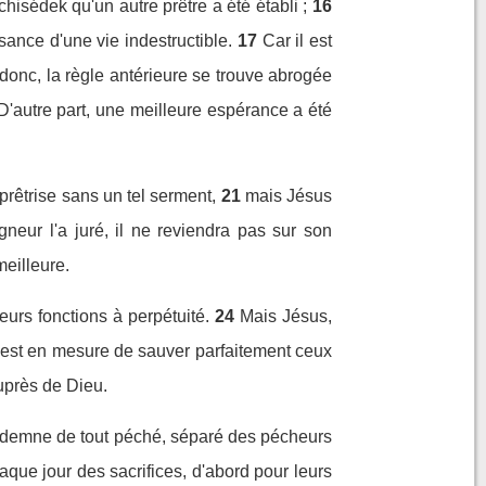
hisédek qu'un autre prêtre a été établi ;
16
ssance d'une vie indestructible.
17
Car il est
donc, la règle antérieure se trouve abrogée
. D'autre part, une meilleure espérance a été
 prêtrise sans un tel serment,
21
mais Jésus
neur l'a juré, il ne reviendra pas sur son
meilleure.
urs fonctions à perpétuité.
24
Mais Jésus,
l est en mesure de sauver parfaitement ceux
auprès de Dieu.
t, indemne de tout péché, séparé des pécheurs
haque jour des sacrifices, d'abord pour leurs