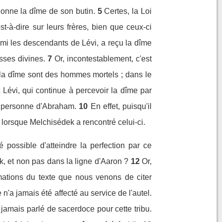
onne la dîme de son butin.
5
Certes, la Loi
st-à-dire sur leurs frères, bien que ceux-ci
mi les descendants de Lévi, a reçu la dîme
sses divines.
7
Or, incontestablement, c'est
 la dîme sont des hommes mortels ; dans le
 Lévi, qui continue à percevoir la dîme par
a personne d'Abraham.
10
En effet, puisqu'il
 lorsque Melchisédek a rencontré celui-ci.
é possible d'atteindre la perfection par ce
ek, et non pas dans la ligne d'Aaron ?
12
Or,
rmations du texte que nous venons de citer
n'a jamais été affecté au service de l'autel.
 jamais parlé de sacerdoce pour cette tribu.