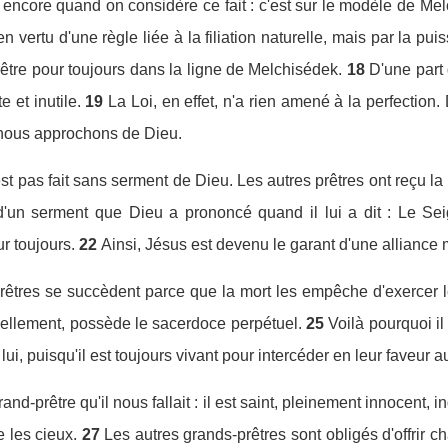
encore quand on considère ce fait : c'est sur le modèle de Melc
en vertu d'une règle liée à la filiation naturelle, mais par la pui
rêtre pour toujours dans la ligne de Melchisédek.
18
D'une part 
e et inutile.
19
La Loi, en effet, n'a rien amené à la perfection
s nous approchons de Dieu.
est pas fait sans serment de Dieu. Les autres prêtres ont reçu la
d'un serment que Dieu a prononcé quand il lui a dit : Le Seig
r toujours.
22
Ainsi, Jésus est devenu le garant d'une alliance 
êtres se succèdent parce que la mort les empêche d'exercer le
rnellement, possède le sacerdoce perpétuel.
25
Voilà pourquoi i
ui, puisqu'il est toujours vivant pour intercéder en leur faveur 
and-prêtre qu'il nous fallait : il est saint, pleinement innocen
e les cieux.
27
Les autres grands-prêtres sont obligés d'offrir c