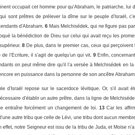
ent occupait cet homme pour qu'Abraham, le patriarche, lui d
ui sont prêtres de prélever la dîme sur le peuple d'Israël, c'e
cendants d'Abraham.
6
Mais Melchisédek, qui ne figure pas par
voqué la bénédiction de Dieu sur celui qui avait reçu les prome
 supérieur.
8
De plus, dans le premier cas, ceux qui perçoivent
e l'Ecriture, il s'agit de quelqu'un qui vit.
9
Enfin, concernant
endants on peut même dire qu'il l'a versée à Melchisédek en l
ait encore en puissance dans la personne de son ancêtre Abraham
 d'Israël repose sur le sacerdoce lévitique. Or, s'il avait ét
nécessaire d'établir un autre prêtre, dans la ligne de Melchiséd
 entraîne forcément un changement de loi.
13
Car les affi
d'une autre tribu que celle de Lévi, une tribu dont aucun membre 
effet, notre Seigneur est issu de la tribu de Juda, et Moïse n'a