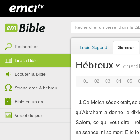
Rechercher
Louis-Segond
Semeur
Lire la Bible
Hébreux
chapi
Écouter la Bible
01
02
03
04
05
Strong grec & hébreu
Bible en un an
1
Ce Melchisédek était, selon
qu'Abraham a donné le dixièm
Verset du jour
Salem, ce qui veut dire : ro
naissance, ni sa mort. Elle le