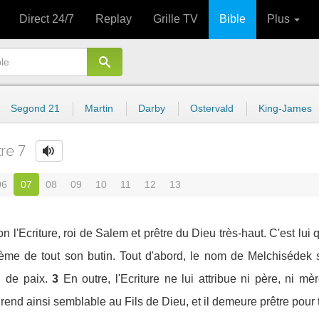
Direct 24/7
Replay
Grille TV
Bible
Plus
Segond 21
Martin
Darby
Ostervald
King-James
tre 7
06
07
08
09
10
11
12
13
 l'Ecriture, roi de Salem et prêtre du Dieu très-haut. C'est lui q
e de tout son butin. Tout d'abord, le nom de Melchisédek sign
i de paix.
3
En outre, l'Ecriture ne lui attribue ni père, ni m
 rend ainsi semblable au Fils de Dieu, et il demeure prêtre pour 