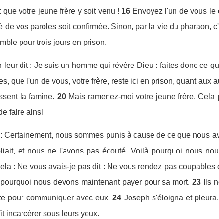
 que votre jeune frère y soit venu !
16
Envoyez l'un de vous le 
té de vos paroles soit confirmée. Sinon, par la vie du pharaon, 
emble pour trois jours en prison.
h leur dit : Je suis un homme qui révère Dieu : faites donc ce qu
s, que l'un de vous, votre frère, reste ici en prison, quant aux 
ssent la famine.
20
Mais ramenez-moi votre jeune frère. Cela 
e faire ainsi.
utre : Certainement, nous sommes punis à cause de ce que nous avo
liait, et nous ne l'avons pas écouté. Voilà pourquoi nous n
ela : Ne vous avais-je pas dit : Ne vous rendez pas coupables d
 pourquoi nous devons maintenant payer pour sa mort.
23
Ils 
prète pour communiquer avec eux.
24
Joseph s'éloigna et pleura. 
fit incarcérer sous leurs yeux.