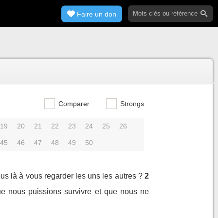
Faire un don
Comparer
Strongs
19
20
21
22
23
24
25
26
45
46
47
48
49
50
ous là à vous regarder les uns les autres ?
2
que nous puissions survivre et que nous ne