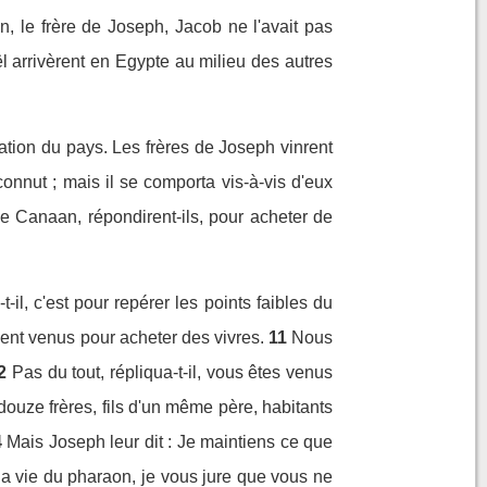
, le frère de Joseph, Jacob ne l'avait pas
aël arrivèrent en Egypte au milieu des autres
ulation du pays. Les frères de Joseph vinrent
connut ; mais il se comporta vis-à-vis d'eux
 Canaan, répondirent-ils, pour acheter de
-il, c'est pour repérer les points faibles du
ment venus pour acheter des vivres.
11
Nous
2
Pas du tout, répliqua-t-il, vous êtes venus
 douze frères, fils d'un même père, habitants
4
Mais Joseph leur dit : Je maintiens ce que
 la vie du pharaon, je vous jure que vous ne