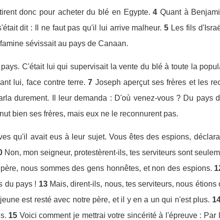
tirent donc pour acheter du blé en Egypte.
4
Quant à Benjamin
'était dit : Il ne faut pas qu'il lui arrive malheur.
5
Les fils d'Isr
a famine sévissait au pays de Canaan.
pays. C'était lui qui supervisait la vente du blé à toute la pop
nt lui, face contre terre.
7
Joseph aperçut ses frères et les re
rla durement. Il leur demanda : D'où venez-vous ? Du pays de
ut bien ses frères, mais eux ne le reconnurent pas.
ves qu'il avait eus à leur sujet. Vous êtes des espions, déclara-t
0
Non, mon seigneur, protestèrent-ils, tes serviteurs sont seule
 père, nous sommes des gens honnêtes, et non des espions.
1
s du pays !
13
Mais, dirent-ils, nous, tes serviteurs, nous étions
une est resté avec notre père, et il y en a un qui n'est plus.
1
s.
15
Voici comment je mettrai votre sincérité à l'épreuve : Par