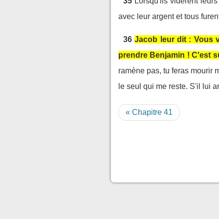
35
Lorsqu'ils vidèrent leu
avec leur argent et tous furent
36
Jacob leur dit : Vous
prendre Benjamin ! C'est s
ramène pas, tu feras mourir m
le seul qui me reste. S'il lu
« Chapitre 41