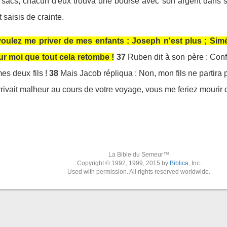
rs sacs, chacun d'eux trouva une bourse avec son argent dans s
 saisis de crainte.
 voulez me priver de mes enfants : Joseph n'est plus ; Si
ur moi que tout cela retombe !
37
Ruben dit à son père : Confi
es deux fils !
38
Mais Jacob répliqua : Non, mon fils ne partira p
i arrivait malheur au cours de votre voyage, vous me feriez mouri
La Bible du Semeur™
Copyright © 1992, 1999, 2015 by
Biblica
, Inc.
Used with permission. All rights reserved worldwide.