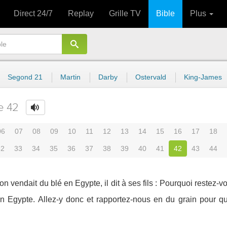
Direct 24/7
Replay
Grille TV
Bible
Plus
Segond 21
Martin
Darby
Ostervald
King-James
e 42
06
07
08
09
10
11
12
13
14
15
16
17
18
32
33
34
35
36
37
38
39
40
41
42
43
44
n vendait du blé en Egypte, il dit à ses fils : Pourquoi restez-v
é en Egypte. Allez-y donc et rapportez-nous en du grain pour 