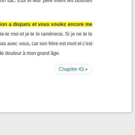
on sac. Eux et leur père virent les bourses
méon a disparu et vous voulez encore me
e-le moi et je te le ramènerai. Si je ne te le
as avec vous, car son frère est mort et c'est
r de douleur à mon grand âge.
Chapitre 43 »