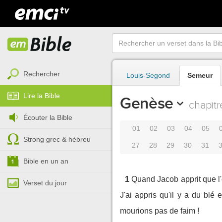
Rechercher
Louis-Segond
Semeur
Lire la Bible
Genèse
chapitr
Écouter la Bible
01
02
03
04
05
Strong grec & hébreu
27
28
29
30
31
Bible en un an
1
Quand Jacob apprit que l'o
Verset du jour
J'ai appris qu'il y a du bl
mourions pas de faim !