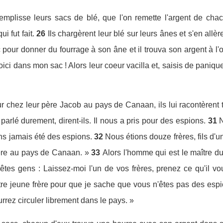
remplisse leurs sacs de blé, que l'on remette l'argent de ch
i fut fait.
26
Ils chargèrent leur blé sur leurs ânes et s'en allèr
ac pour donner du fourrage à son âne et il trouva son argent à l
 voici dans mon sac ! Alors leur coeur vacilla et, saisis de paniqu
ur chez leur père Jacob au pays de Canaan, ils lui racontèrent to
parlé durement, dirent-ils. Il nous a pris pour des espions.
31
ns jamais été des espions.
32
Nous étions douze frères, fils d'u
père au pays de Canaan. »
33
Alors l'homme qui est le maître d
tes gens : Laissez-moi l'un de vos frères, prenez ce qu'il vo
e jeune frère pour que je sache que vous n'êtes pas des espi
urrez circuler librement dans le pays. »