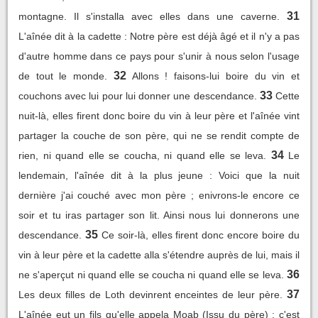
31
montagne. Il s'installa avec elles dans une caverne.
L'aînée dit à la cadette : Notre père est déjà âgé et il n'y a pas
d'autre homme dans ce pays pour s'unir à nous selon l'usage
32
de tout le monde.
Allons ! faisons-lui boire du vin et
33
couchons avec lui pour lui donner une descendance.
Cette
nuit-là, elles firent donc boire du vin à leur père et l'aînée vint
partager la couche de son père, qui ne se rendit compte de
34
rien, ni quand elle se coucha, ni quand elle se leva.
Le
lendemain, l'aînée dit à la plus jeune : Voici que la nuit
dernière j'ai couché avec mon père ; enivrons-le encore ce
soir et tu iras partager son lit. Ainsi nous lui donnerons une
35
descendance.
Ce soir-là, elles firent donc encore boire du
vin à leur père et la cadette alla s'étendre auprès de lui, mais il
36
ne s'aperçut ni quand elle se coucha ni quand elle se leva.
37
Les deux filles de Loth devinrent enceintes de leur père.
L'aînée eut un fils qu'elle appela Moab (Issu du père) ; c'est