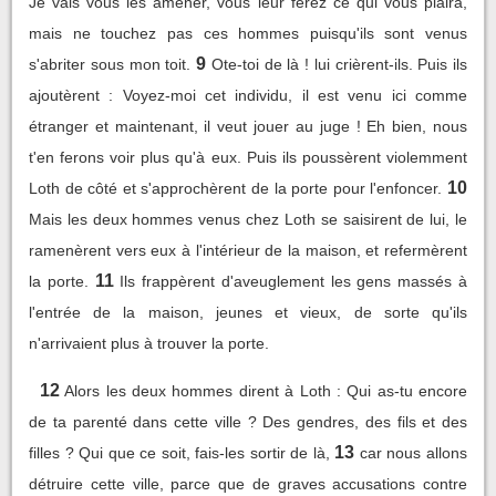
Je vais vous les amener, vous leur ferez ce qui vous plaira,
mais ne touchez pas ces hommes puisqu'ils sont venus
9
s'abriter sous mon toit.
Ote-toi de là ! lui crièrent-ils. Puis ils
ajoutèrent : Voyez-moi cet individu, il est venu ici comme
étranger et maintenant, il veut jouer au juge ! Eh bien, nous
t'en ferons voir plus qu'à eux. Puis ils poussèrent violemment
10
Loth de côté et s'approchèrent de la porte pour l'enfoncer.
Mais les deux hommes venus chez Loth se saisirent de lui, le
ramenèrent vers eux à l'intérieur de la maison, et refermèrent
11
la porte.
Ils frappèrent d'aveuglement les gens massés à
l'entrée de la maison, jeunes et vieux, de sorte qu'ils
n'arrivaient plus à trouver la porte.
12
Alors les deux hommes dirent à Loth : Qui as-tu encore
de ta parenté dans cette ville ? Des gendres, des fils et des
13
filles ? Qui que ce soit, fais-les sortir de là,
car nous allons
détruire cette ville, parce que de graves accusations contre