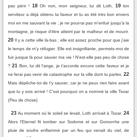
18
19
pas périr !
Oh non, mon seigneur, lui dit Loth,
ton
serviteur a déjà obtenu ta faveur et tu as été très bon envers
moi en me sauvant la vie ; je ne pourrai pas m'enfuir jusqu'à la
montagne, je risque d'être atteint par le malheur et de mourir.
20
Il y a cette ville là-bas ; elle est assez proche pour que j'aie
le temps de m'y réfugier. Elle est insignifiante, permets-moi de
fuir jusque là pour sauver ma vie ! N'est-elle pas peu de chose
21
?
Bon, lui dit l'ange, je t'accorde encore cette faveur et je
22
ne ferai pas venir de catastrophe sur la ville dont tu parles.
Mais dépêche-toi de t'y sauver, car je ne peux rien faire avant
que tu y sois arrivé ! C'est pourquoi on a nommé la ville Tsoar
(Peu de chose).
23
24
Au moment où le soleil se levait, Loth arrivait à Tsoar.
Alors l'Eternel fit tomber sur Sodome et sur Gomorrhe une
pluie de soufre enflammé par un feu qui venait du ciel, de