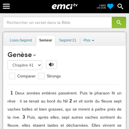
FAIRE
UN DON
Louis-Segond
Semeur
Segond 21
Plus
Genèse
Comparer
Strongs
1
Deux années entières passèrent. Puis le pharaon fit un
2
rêve : il se tenait au bord du Nil
et vit sortir du fleuve sept
vaches belles et bien grasses, qui se mirent à paître près de
3
la rive.
Puis, après elles, sept autres vaches sortirent du
fleuve, elles étaient laides et décharnées. Elles vinrent se