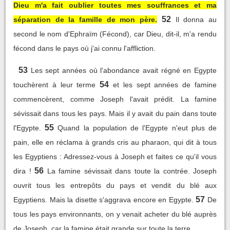
Dieu m'a fait oublier toutes mes souffrances et ma
52
séparation de la famille de mon père.
Il donna au
second le nom d'Ephraïm (Fécond), car Dieu, dit-il, m'a rendu
fécond dans le pays où j'ai connu l'affliction.
53
Les sept années où l'abondance avait régné en Egypte
54
touchèrent à leur terme
et les sept années de famine
commencèrent, comme Joseph l'avait prédit. La famine
sévissait dans tous les pays. Mais il y avait du pain dans toute
55
l'Egypte.
Quand la population de l'Egypte n'eut plus de
pain, elle en réclama à grands cris au pharaon, qui dit à tous
les Egyptiens : Adressez-vous à Joseph et faites ce qu'il vous
56
dira !
La famine sévissait dans toute la contrée. Joseph
ouvrit tous les entrepôts du pays et vendit du blé aux
57
Egyptiens. Mais la disette s'aggrava encore en Egypte.
De
tous les pays environnants, on y venait acheter du blé auprès
de Joseph, car la famine était grande sur toute la terre.