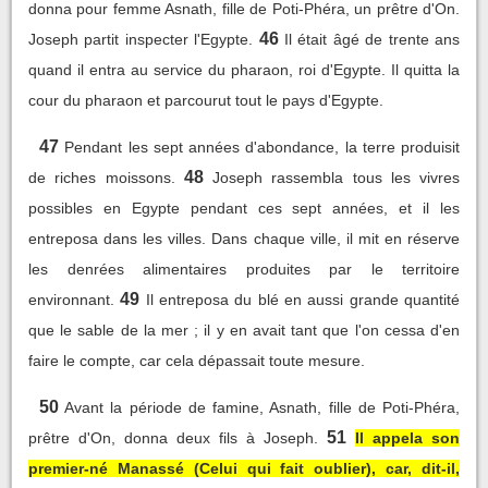
donna pour femme Asnath, fille de Poti-Phéra, un prêtre d'On.
46
Joseph partit inspecter l'Egypte.
Il était âgé de trente ans
quand il entra au service du pharaon, roi d'Egypte. Il quitta la
cour du pharaon et parcourut tout le pays d'Egypte.
47
Pendant les sept années d'abondance, la terre produisit
48
de riches moissons.
Joseph rassembla tous les vivres
possibles en Egypte pendant ces sept années, et il les
entreposa dans les villes. Dans chaque ville, il mit en réserve
les denrées alimentaires produites par le territoire
49
environnant.
Il entreposa du blé en aussi grande quantité
que le sable de la mer ; il y en avait tant que l'on cessa d'en
faire le compte, car cela dépassait toute mesure.
50
Avant la période de famine, Asnath, fille de Poti-Phéra,
51
prêtre d'On, donna deux fils à Joseph.
Il appela son
premier-né Manassé (Celui qui fait oublier), car, dit-il,