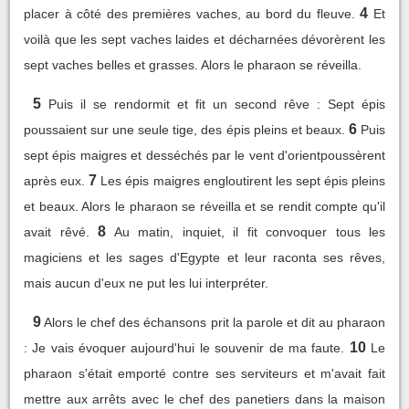
4
placer à côté des premières vaches, au bord du fleuve.
Et
voilà que les sept vaches laides et décharnées dévorèrent les
sept vaches belles et grasses. Alors le pharaon se réveilla.
5
Puis il se rendormit et fit un second rêve : Sept épis
6
poussaient sur une seule tige, des épis pleins et beaux.
Puis
sept épis maigres et desséchés par le vent d'orientpoussèrent
7
après eux.
Les épis maigres engloutirent les sept épis pleins
et beaux. Alors le pharaon se réveilla et se rendit compte qu'il
8
avait rêvé.
Au matin, inquiet, il fit convoquer tous les
magiciens et les sages d'Egypte et leur raconta ses rêves,
mais aucun d'eux ne put les lui interpréter.
9
Alors le chef des échansons prit la parole et dit au pharaon
10
: Je vais évoquer aujourd'hui le souvenir de ma faute.
Le
pharaon s'était emporté contre ses serviteurs et m'avait fait
mettre aux arrêts avec le chef des panetiers dans la maison