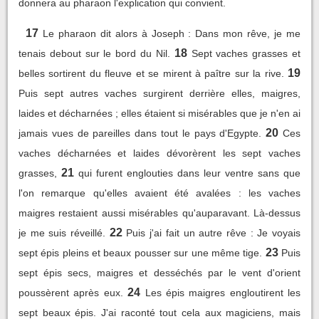
donnera au pharaon l'explication qui convient.
17
Le pharaon dit alors à Joseph : Dans mon rêve, je me
18
tenais debout sur le bord du Nil.
Sept vaches grasses et
19
belles sortirent du fleuve et se mirent à paître sur la rive.
Puis sept autres vaches surgirent derrière elles, maigres,
laides et décharnées ; elles étaient si misérables que je n'en ai
20
jamais vues de pareilles dans tout le pays d'Egypte.
Ces
vaches décharnées et laides dévorèrent les sept vaches
21
grasses,
qui furent englouties dans leur ventre sans que
l'on remarque qu'elles avaient été avalées : les vaches
maigres restaient aussi misérables qu'auparavant. Là-dessus
22
je me suis réveillé.
Puis j'ai fait un autre rêve : Je voyais
23
sept épis pleins et beaux pousser sur une même tige.
Puis
sept épis secs, maigres et desséchés par le vent d'orient
24
poussèrent après eux.
Les épis maigres engloutirent les
sept beaux épis. J'ai raconté tout cela aux magiciens, mais