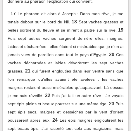
donnera au pharaon l'explication qui convient.
17
Le pharaon dit alors à Joseph : Dans mon rêve, je me
18
tenais debout sur le bord du Nil.
Sept vaches grasses et
19
belles sortirent du fleuve et se mirent à paître sur la rive.
Puis sept autres vaches surgirent derrière elles, maigres,
laides et décharnées ; elles étaient si misérables que je n'en ai
20
jamais vues de pareilles dans tout le pays d'Egypte.
Ces
vaches décharnées et laides dévorèrent les sept vaches
21
grasses,
qui furent englouties dans leur ventre sans que
l'on remarque qu'elles avaient été avalées : les vaches
maigres restaient aussi misérables qu'auparavant. Là-dessus
22
je me suis réveillé.
Puis j'ai fait un autre rêve : Je voyais
23
sept épis pleins et beaux pousser sur une même tige.
Puis
sept épis secs, maigres et desséchés par le vent d'orient
24
poussèrent après eux.
Les épis maigres engloutirent les
sept beaux épis. J'ai raconté tout cela aux magiciens, mais