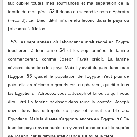
fait oublier toutes mes souffrances et ma séparation de la
52
famille de mon père.
Il donna au second le nom d'Ephraïm
(Fécond), car Dieu, dit-il, m'a rendu fécond dans le pays où
j'ai connu l'affliction.
53
Les sept années où l'abondance avait régné en Egypte
54
touchèrent à leur terme
et les sept années de famine
commencèrent, comme Joseph l'avait prédit. La famine
sévissait dans tous les pays. Mais il y avait du pain dans toute
55
l'Egypte.
Quand la population de l'Egypte n'eut plus de
pain, elle en réclama à grands cris au pharaon, qui dit à tous
les Egyptiens : Adressez-vous à Joseph et faites ce qu'il vous
56
dira !
La famine sévissait dans toute la contrée. Joseph
ouvrit tous les entrepôts du pays et vendit du blé aux
57
Egyptiens. Mais la disette s'aggrava encore en Egypte.
De
tous les pays environnants, on y venait acheter du blé auprès
de Joseph, car la famine était grande sur toute la terre.