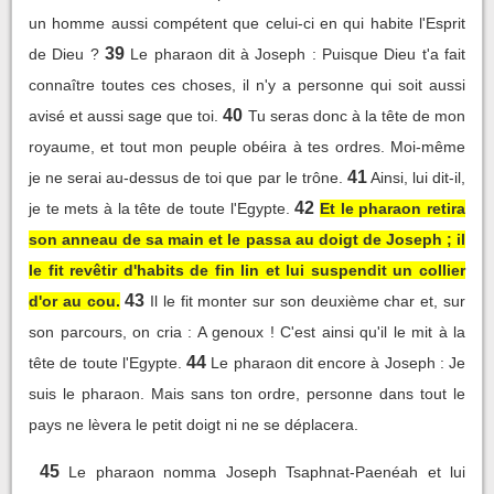
un homme aussi compétent que celui-ci en qui habite l'Esprit
39
de Dieu ?
Le pharaon dit à Joseph : Puisque Dieu t'a fait
connaître toutes ces choses, il n'y a personne qui soit aussi
40
avisé et aussi sage que toi.
Tu seras donc à la tête de mon
royaume, et tout mon peuple obéira à tes ordres. Moi-même
41
je ne serai au-dessus de toi que par le trône.
Ainsi, lui dit-il,
42
je te mets à la tête de toute l'Egypte.
Et le pharaon retira
son anneau de sa main et le passa au doigt de Joseph ; il
le fit revêtir d'habits de fin lin et lui suspendit un collier
43
d'or au cou.
Il le fit monter sur son deuxième char et, sur
son parcours, on cria : A genoux ! C'est ainsi qu'il le mit à la
44
tête de toute l'Egypte.
Le pharaon dit encore à Joseph : Je
suis le pharaon. Mais sans ton ordre, personne dans tout le
pays ne lèvera le petit doigt ni ne se déplacera.
45
Le pharaon nomma Joseph Tsaphnat-Paenéah et lui