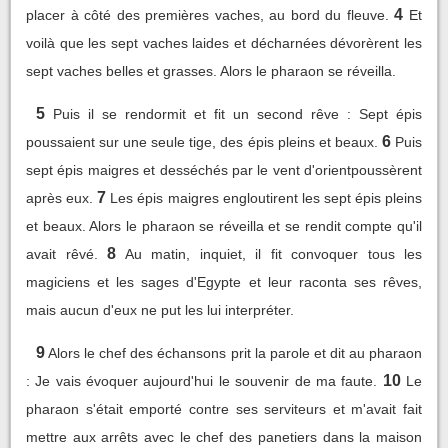
4
placer à côté des premières vaches, au bord du fleuve.
Et
voilà que les sept vaches laides et décharnées dévorèrent les
sept vaches belles et grasses. Alors le pharaon se réveilla.
5
Puis il se rendormit et fit un second rêve : Sept épis
6
poussaient sur une seule tige, des épis pleins et beaux.
Puis
sept épis maigres et desséchés par le vent d'orientpoussèrent
7
après eux.
Les épis maigres engloutirent les sept épis pleins
et beaux. Alors le pharaon se réveilla et se rendit compte qu'il
8
avait rêvé.
Au matin, inquiet, il fit convoquer tous les
magiciens et les sages d'Egypte et leur raconta ses rêves,
mais aucun d'eux ne put les lui interpréter.
9
Alors le chef des échansons prit la parole et dit au pharaon
10
: Je vais évoquer aujourd'hui le souvenir de ma faute.
Le
pharaon s'était emporté contre ses serviteurs et m'avait fait
mettre aux arrêts avec le chef des panetiers dans la maison