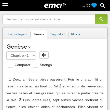
FAIRE
UN DON
Louis-Segond
Semeur
Segond 21
Plus
Genèse
Comparer
Strongs
1
Deux années entières passèrent. Puis le pharaon fit un
2
rêve : il se tenait au bord du Nil
et vit sortir du fleuve sept
vaches belles et bien grasses, qui se mirent à paître près de
3
la rive.
Puis, après elles, sept autres vaches sortirent du
fleuve, elles étaient laides et décharnées. Elles vinrent se