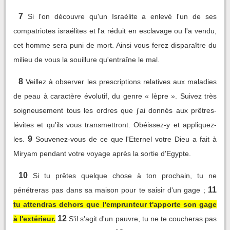
7
Si l'on découvre qu'un Israélite a enlevé l'un de ses
compatriotes israélites et l'a réduit en esclavage ou l'a vendu,
cet homme sera puni de mort. Ainsi vous ferez disparaître du
milieu de vous la souillure qu'entraîne le mal.
8
Veillez à observer les prescriptions relatives aux maladies
de peau à caractère évolutif, du genre « lèpre ». Suivez très
soigneusement tous les ordres que j'ai donnés aux prêtres-
lévites et qu'ils vous transmettront. Obéissez-y et appliquez-
9
les.
Souvenez-vous de ce que l'Eternel votre Dieu a fait à
Miryam pendant votre voyage après la sortie d'Egypte.
10
Si tu prêtes quelque chose à ton prochain, tu ne
11
pénétreras pas dans sa maison pour te saisir d'un gage ;
tu attendras dehors que l'emprunteur t'apporte son gage
12
à l'extérieur.
S'il s'agit d'un pauvre, tu ne te coucheras pas