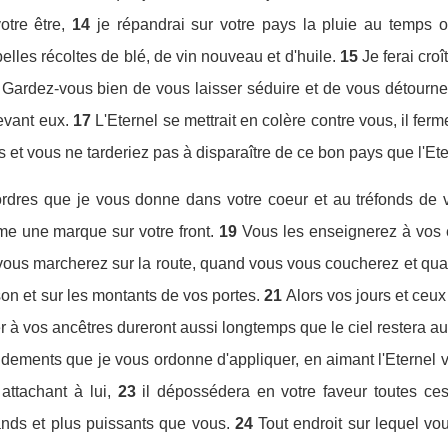
otre être,
14
je répandrai sur votre pays la pluie au temps o
elles récoltes de blé, de vin nouveau et d'huile.
15
Je ferai cro
Gardez-vous bien de vous laisser séduire et de vous détourner
evant eux.
17
L'Eternel se mettrait en colère contre vous, il ferme
es et vous ne tarderiez pas à disparaître de ce bon pays que l'E
dres que je vous donne dans votre coeur et au tréfonds de vo
me une marque sur votre front.
19
Vous les enseignerez à vos e
vous marcherez sur la route, quand vous vous coucherez et qua
on et sur les montants de vos portes.
21
Alors vos jours et ceux
 à vos ancêtres dureront aussi longtemps que le ciel restera au-
ments que je vous ordonne d'appliquer, en aimant l'Eternel vo
attachant à lui,
23
il dépossédera en votre faveur toutes ce
rands et plus puissants que vous.
24
Tout endroit sur lequel vo