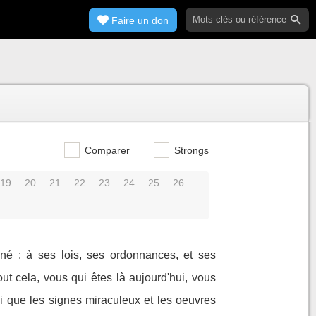
Faire un don
Comparer
Strongs
19
20
21
22
23
24
25
26
nné : à ses lois, ses ordonnances, et ses
ut cela, vous qui êtes là aujourd'hui, vous
i que les signes miraculeux et les oeuvres