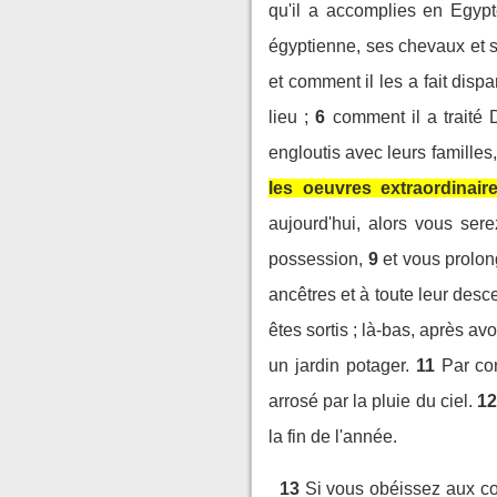
qu'il a accomplies en Egypt
égyptienne, ses chevaux et s
et comment il les a fait dispa
lieu ;
6
comment il a traité 
engloutis avec leurs familles,
les oeuvres extraordinair
aujourd'hui, alors vous ser
possession,
9
et vous prolon
ancêtres et à toute leur des
êtes sortis ; là-bas, après a
un jardin potager.
11
Par co
arrosé par la pluie du ciel.
12
la fin de l'année.
13
Si vous obéissez aux co