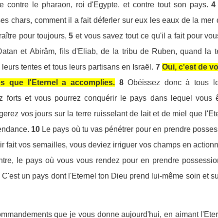
e contre le pharaon, roi d'Egypte, et contre tout son pays.
4
es chars, comment il a fait déferler sur eux les eaux de la mer
raître pour toujours,
5
et vous savez tout ce qu'il a fait pour vo
Datan et Abirâm, fils d'Eliab, de la tribu de Ruben, quand la t
 leurs tentes et tous leurs partisans en Israël.
7
Oui, c'est de 
es que l'Eternel a accomplies.
8
Obéissez donc à tous l
ez forts et vous pourrez conquérir le pays dans lequel vous ê
gerez vos jours sur la terre ruisselant de lait et de miel que l'
cendance.
10
Le pays où tu vas pénétrer pour en prendre posses
voir fait vos semailles, vous deviez irriguer vos champs en act
ntre, le pays où vous vous rendez pour en prendre possessio
C'est un pays dont l'Eternel ton Dieu prend lui-même soin et su
mmandements que je vous donne aujourd'hui, en aimant l'Eterne