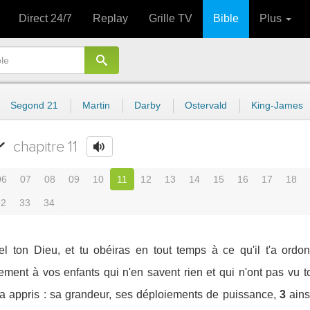
Direct 24/7
Replay
Grille TV
Bible
Plus
Segond 21
Martin
Darby
Ostervald
King-James
chapitre 11
06
07
08
09
10
11
12
13
14
15
16
17
18
32
33
34
el ton Dieu, et tu obéiras en tout temps à ce qu'il t'a ordo
ement à vos enfants qui n'en savent rien et qui n'ont pas vu to
 a appris : sa grandeur, ses déploiements de puissance,
3
ains