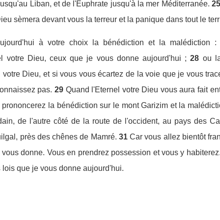
t jusqu'au Liban, et de l'Euphrate jusqu'à la mer Méditerranée.
2
re Dieu sèmera devant vous la terreur et la panique dans tout le ter
jourd'hui à votre choix la bénédiction et la malédiction :
 votre Dieu, ceux que je vous donne aujourd'hui ;
28
ou l
otre Dieu, et si vous vous écartez de la voie que je vous trac
connaissez pas.
29
Quand l'Eternel votre Dieu vous aura fait e
prononcerez la bénédiction sur le mont Garizim et la malédicti
ain, de l'autre côté de la route de l'occident, au pays des C
uilgal, près des chênes de Mamré.
31
Car vous allez bientôt fra
u vous donne. Vous en prendrez possession et vous y habiterez
 lois que je vous donne aujourd'hui.