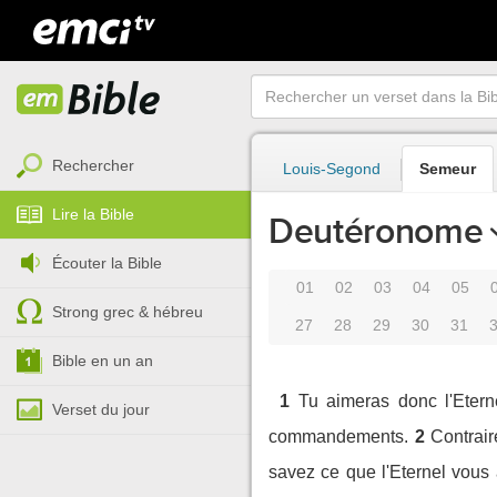
Rechercher
Louis-Segond
Semeur
Lire la Bible
Deutéronome
Écouter la Bible
01
02
03
04
05
Strong grec & hébreu
27
28
29
30
31
Bible en un an
1
Tu aimeras donc l'Etern
Verset du jour
commandements.
2
Contrair
savez ce que l'Eternel vous