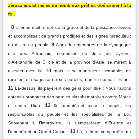
Jérusalem. Et même de nombreux prêtres obéissaient à la
foi.
8
Etienne était rempli de la grâce et de la puissance divines
et accomplissait de grands prodiges et des signes miraculeux
9
au milieu du peuple.
Alors des membres de la synagogue
dite des Affranchis, composée de Juifs de Cyrène,
d'Alexandrie, de Cilicie et de la province d'Asie, se mirent à
10
discuter avec lui,
mais ils se montraient incapables de
résister à la sagesse de ses paroles, que lui donnait l'Esprit.
11
Là-dessus, ils payèrent des gens pour dire : Nous l'avons
entendu prononcer des paroles blasphématoires contre Moïse
12
et contre Dieu.
Ils ameutèrent ainsi le peuple, les
responsables du peuple et les spécialistes de la Loi.
Survenant à l'improviste, ils s'emparèrent d'Etienne et
13
l'amenèrent au Grand-Conseil.
Là, ils firent comparaître de