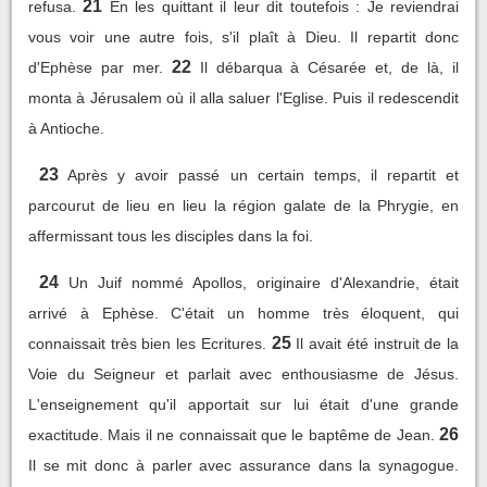
21
refusa.
En les quittant il leur dit toutefois : Je reviendrai
vous voir une autre fois, s'il plaît à Dieu. Il repartit donc
22
d'Ephèse par mer.
Il débarqua à Césarée et, de là, il
monta à Jérusalem où il alla saluer l'Eglise. Puis il redescendit
à Antioche.
23
Après y avoir passé un certain temps, il repartit et
parcourut de lieu en lieu la région galate de la Phrygie, en
affermissant tous les disciples dans la foi.
24
Un Juif nommé Apollos, originaire d'Alexandrie, était
arrivé à Ephèse. C'était un homme très éloquent, qui
25
connaissait très bien les Ecritures.
Il avait été instruit de la
Voie du Seigneur et parlait avec enthousiasme de Jésus.
L'enseignement qu'il apportait sur lui était d'une grande
26
exactitude. Mais il ne connaissait que le baptême de Jean.
Il se mit donc à parler avec assurance dans la synagogue.