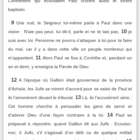
Corinthiens qui écoutaient Paul crurent aussi et furent
baptisés.
9
Une nuit, le Seigneur lui-même parla à Paul dans une
10
vision : N'aie pas peur, lui dit-il, parle et ne te tais pas,
je
suis avec toi. Personne ne pourra s'attaquer à toi pour te faire
du mal, car il y a dans cette ville un peuple nombreux qui
11
m'appartient.
Alors Paul se fixa à Corinthe et, pendant un
an et demi, y enseigna la Parole de Dieu.
12
A l'époque où Gallion était gouverneur de la province
d'Achaïe, les Juifs se mirent d'accord pour se saisir de Paul et
13
ils l'amenèrent devant le tribunal.
Là, ils l'accusèrent ainsi :
Cet homme cherche à persuader les gens de servir et
14
d'adorer Dieu d'une façon contraire à la loi.
Paul se
préparait à répondre, quand Gallion dit aux Juifs : Ecoutez-
moi, ô Juifs, s'il s'agissait d'un délit ou de quelque méfait