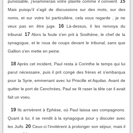
15
punissable, j'examinerais votre plainte comme il convient.
Mais puisqu'il s'agit de discussions sur des mots, sur des
noms, et sur votre loi particulière, cela vous regarde ; je ne
16
veux pas en être juge.
Là-dessus, il les renvoya du
17
tribunal.
Alors la foule s'en prit à Sosthène, le chef de la
synagogue, et le roua de coups devant le tribunal, sans que
Gallion s'en mette en peine.
18
Après cet incident, Paul resta à Corinthe le temps qui lui
parut nécessaire, puis il prit congé des frères et s'embarqua
pour la Syrie, emmenant avec lui Priscille et Aquilas. Avant de
quitter le port de Cenchrées, Paul se fit raser la tête car il avait
fait un voeu.
19
Ils arrivèrent à Ephèse, où Paul laissa ses compagnons.
Quant à lui, il se rendit à la synagogue pour y discuter avec
20
les Juifs.
Ceux-ci l'invitèrent à prolonger son séjour, mais il