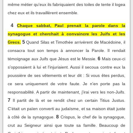
même métier qu'eux ils fabriquaient des toiles de tente il logea
chez eux et ils travaillèrent ensemble.
4
Chaque sabbat, Paul prenait la parole dans la
synagogue et cherchait à convaincre les Juifs et les
5
Grecs.
Quand Silas et Timothée arrivèrent de Macédoine, il
consacra tout son temps à annoncer la Parole. Il rendait
6
témoignage aux Juifs que Jésus est le Messie.
Mais ceux-ci
s'opposaient à lui et l'injuriaient. Aussi il secoua contre eux la
poussière de ses vêtements et leur dit : Si vous êtes perdus,
ce sera uniquement de votre faute. Je n'en porte pas la
responsabilité. A partir de maintenant, j'irai vers les non-Juifs.
7
Il partit de là et se rendit chez un certain Titius Justus.
C'était un païen converti au judaïsme, et sa maison était juste
8
à côté de la synagogue.
Crispus, le chef de la synagogue,
crut au Seigneur ainsi que toute sa famille. Beaucoup de