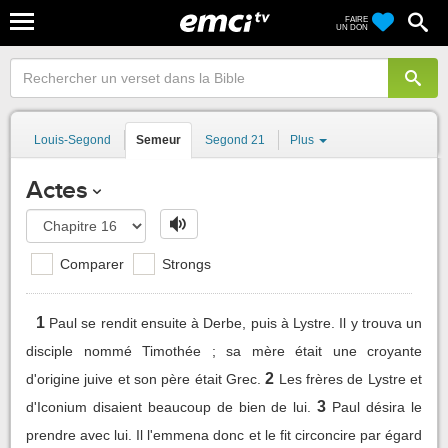
FAIRE
UN DON
Louis-Segond
Semeur
Segond 21
Plus
Actes
Comparer
Strongs
1
Paul se rendit ensuite à Derbe, puis à Lystre. Il y trouva un
disciple nommé Timothée ; sa mère était une croyante
2
d'origine juive et son père était Grec.
Les frères de Lystre et
3
d'Iconium disaient beaucoup de bien de lui.
Paul désira le
prendre avec lui. Il l'emmena donc et le fit circoncire par égard