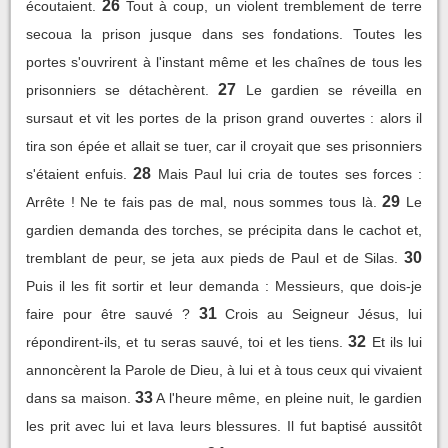
26
écoutaient.
Tout à coup, un violent tremblement de terre
secoua la prison jusque dans ses fondations. Toutes les
portes s'ouvrirent à l'instant même et les chaînes de tous les
27
prisonniers se détachèrent.
Le gardien se réveilla en
sursaut et vit les portes de la prison grand ouvertes : alors il
tira son épée et allait se tuer, car il croyait que ses prisonniers
28
s'étaient enfuis.
Mais Paul lui cria de toutes ses forces :
29
Arrête ! Ne te fais pas de mal, nous sommes tous là.
Le
gardien demanda des torches, se précipita dans le cachot et,
30
tremblant de peur, se jeta aux pieds de Paul et de Silas.
Puis il les fit sortir et leur demanda : Messieurs, que dois-je
31
faire pour être sauvé ?
Crois au Seigneur Jésus, lui
32
répondirent-ils, et tu seras sauvé, toi et les tiens.
Et ils lui
annoncèrent la Parole de Dieu, à lui et à tous ceux qui vivaient
33
dans sa maison.
A l'heure même, en pleine nuit, le gardien
les prit avec lui et lava leurs blessures. Il fut baptisé aussitôt