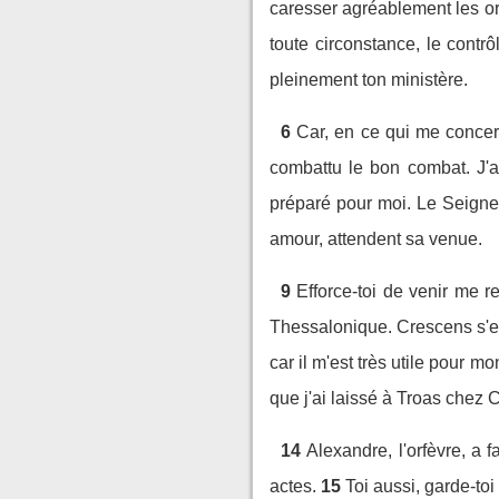
caresser agréablement les or
toute circonstance, le contr
pleinement ton ministère.
6
Car, en ce qui me concer
combattu le bon combat. J'ai
préparé pour moi. Le Seigneu
amour, attendent sa venue.
9
Efforce-toi de venir me r
Thessalonique. Crescens s'es
car il m'est très utile pour mo
que j'ai laissé à Troas chez C
14
Alexandre, l'orfèvre, a
actes.
15
Toi aussi, garde-toi