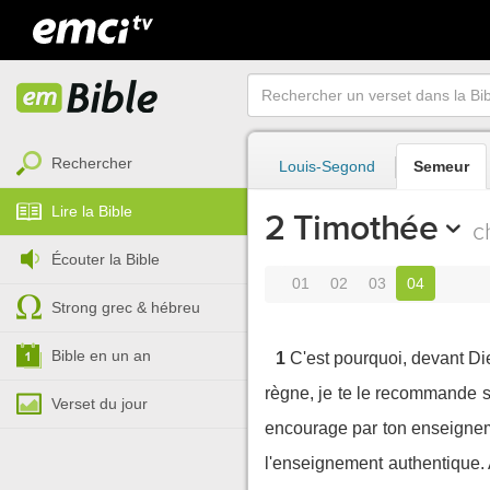
Rechercher
Louis-Segond
Semeur
Lire la Bible
2 Timothée
c
Écouter la Bible
01
02
03
04
Strong grec & hébreu
Bible en un an
1
C'est pourquoi, devant Die
règne, je te le recommande s
Verset du jour
encourage par ton enseignem
l'enseignement authentique. 