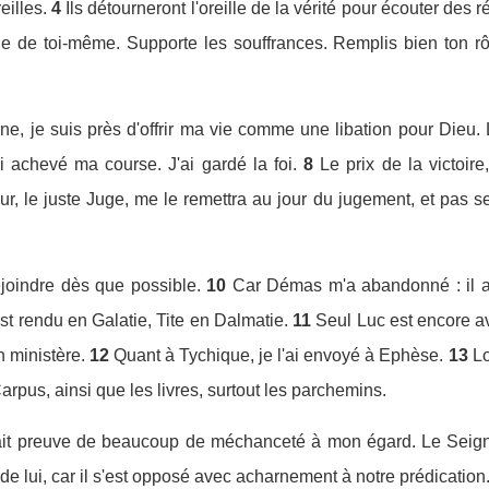
eilles.
4
Ils détourneront l'oreille de la vérité pour écouter des r
ôle de toi-même. Supporte les souffrances. Remplis bien ton r
ne, je suis près d'offrir ma vie comme une libation pour Dieu.
 achevé ma course. J'ai gardé la foi.
8
Le prix de la victoire
r, le juste Juge, me le remettra au jour du jugement, et pas 
ejoindre dès que possible.
10
Car Démas m'a abandonné : il a 
t rendu en Galatie, Tite en Dalmatie.
11
Seul Luc est encore a
n ministère.
12
Quant à Tychique, je l'ai envoyé à Ephèse.
13
Lo
arpus, ainsi que les livres, surtout les parchemins.
 fait preuve de beaucoup de méchanceté à mon égard. Le Seign
 de lui, car il s'est opposé avec acharnement à notre prédication