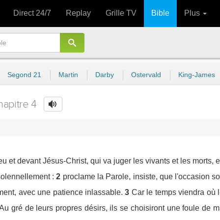
Direct 24/7
Replay
Grille TV
Bible
Plus
Segond 21
Martin
Darby
Ostervald
King-James
hapitre 4
u et devant Jésus-Christ, qui va juger les vivants et les morts,
olennellement :
2
proclame la Parole, insiste, que l'occasion s
ent, avec une patience inlassable.
3
Car le temps viendra où 
Au gré de leurs propres désirs, ils se choisiront une foule de 