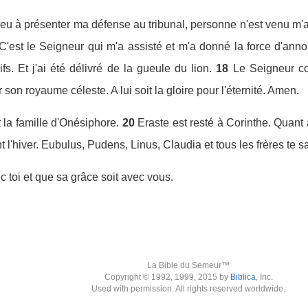
i eu à présenter ma défense au tribunal, personne n'est venu m'a
C'est le Seigneur qui m'a assisté et m'a donné la force d'ann
s. Et j'ai été délivré de la gueule du lion.
18
Le Seigneur co
on royaume céleste. A lui soit la gloire pour l'éternité. Amen.
 la famille d'Onésiphore.
20
Eraste est resté à Corinthe. Quant à
 l'hiver. Eubulus, Pudens, Linus, Claudia et tous les frères te s
c toi et que sa grâce soit avec vous.
La Bible du Semeur™
Copyright © 1992, 1999, 2015 by
Biblica
, Inc.
Used with permission. All rights reserved worldwide.