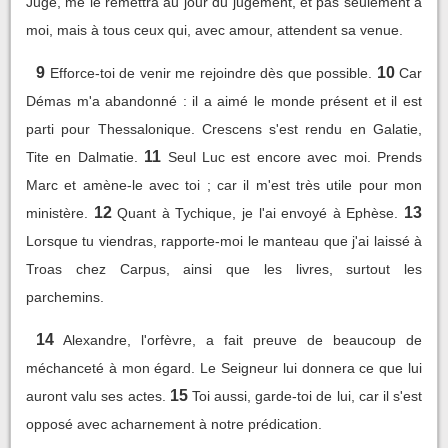
Juge, me le remettra au jour du jugement, et pas seulement à
moi, mais à tous ceux qui, avec amour, attendent sa venue.
9
10
Efforce-toi de venir me rejoindre dès que possible.
Car
Démas m'a abandonné : il a aimé le monde présent et il est
parti pour Thessalonique. Crescens s'est rendu en Galatie,
11
Tite en Dalmatie.
Seul Luc est encore avec moi. Prends
Marc et amène-le avec toi ; car il m'est très utile pour mon
12
13
ministère.
Quant à Tychique, je l'ai envoyé à Ephèse.
Lorsque tu viendras, rapporte-moi le manteau que j'ai laissé à
Troas chez Carpus, ainsi que les livres, surtout les
parchemins.
14
Alexandre, l'orfèvre, a fait preuve de beaucoup de
méchanceté à mon égard. Le Seigneur lui donnera ce que lui
15
auront valu ses actes.
Toi aussi, garde-toi de lui, car il s'est
opposé avec acharnement à notre prédication.