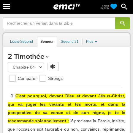
FAIRE
UN DON
Louis-Segond
Semeur
Segond 21
Plus
2 Timothée
Comparer
Strongs
1
C'est pourquoi, devant Dieu et devant Jésus-Christ,
qui va juger les vivants et les morts, et dans la
perspective de sa venue et de son règne, je te le
2
recommande solennellement :
proclame la Parole, insiste,
que l'occasion soit favorable ou non, convaincs, réprimande,