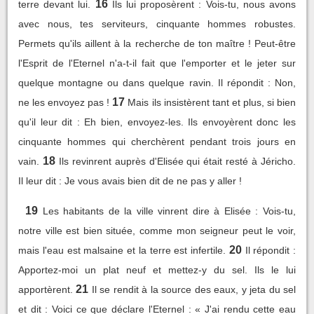
16
terre devant lui.
Ils lui proposèrent : Vois-tu, nous avons
avec nous, tes serviteurs, cinquante hommes robustes.
Permets qu'ils aillent à la recherche de ton maître ! Peut-être
l'Esprit de l'Eternel n'a-t-il fait que l'emporter et le jeter sur
quelque montagne ou dans quelque ravin. Il répondit : Non,
17
ne les envoyez pas !
Mais ils insistèrent tant et plus, si bien
qu'il leur dit : Eh bien, envoyez-les. Ils envoyèrent donc les
cinquante hommes qui cherchèrent pendant trois jours en
18
vain.
Ils revinrent auprès d'Elisée qui était resté à Jéricho.
Il leur dit : Je vous avais bien dit de ne pas y aller !
19
Les habitants de la ville vinrent dire à Elisée : Vois-tu,
notre ville est bien située, comme mon seigneur peut le voir,
20
mais l'eau est malsaine et la terre est infertile.
Il répondit :
Apportez-moi un plat neuf et mettez-y du sel. Ils le lui
21
apportèrent.
Il se rendit à la source des eaux, y jeta du sel
et dit : Voici ce que déclare l'Eternel : « J'ai rendu cette eau