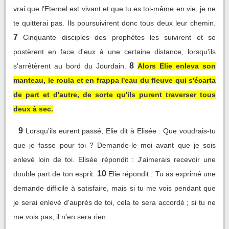
vrai que l'Eternel est vivant et que tu es toi-même en vie, je ne
te quitterai pas. Ils poursuivirent donc tous deux leur chemin.
7
Cinquante disciples des prophètes les suivirent et se
postèrent en face d'eux à une certaine distance, lorsqu'ils
8
s'arrêtèrent au bord du Jourdain.
Alors Elie enleva son
manteau, le roula et en frappa l'eau du fleuve qui s'écarta
de part et d'autre, de sorte qu'ils purent traverser tous
deux à sec.
9
Lorsqu'ils eurent passé, Elie dit à Elisée : Que voudrais-tu
que je fasse pour toi ? Demande-le moi avant que je sois
enlevé loin de toi. Elisée répondit : J'aimerais recevoir une
10
double part de ton esprit.
Elie répondit : Tu as exprimé une
demande difficile à satisfaire, mais si tu me vois pendant que
je serai enlevé d'auprès de toi, cela te sera accordé ; si tu ne
me vois pas, il n'en sera rien.