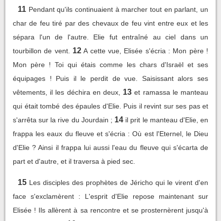
11
Pendant qu'ils continuaient à marcher tout en parlant, un
char de feu tiré par des chevaux de feu vint entre eux et les
sépara l'un de l'autre. Elie fut entraîné au ciel dans un
12
tourbillon de vent.
A cette vue, Elisée s'écria : Mon père !
Mon père ! Toi qui étais comme les chars d'Israël et ses
équipages ! Puis il le perdit de vue. Saisissant alors ses
13
vêtements, il les déchira en deux,
et ramassa le manteau
qui était tombé des épaules d'Elie. Puis il revint sur ses pas et
14
s'arrêta sur la rive du Jourdain ;
il prit le manteau d'Elie, en
frappa les eaux du fleuve et s'écria : Où est l'Eternel, le Dieu
d'Elie ? Ainsi il frappa lui aussi l'eau du fleuve qui s'écarta de
part et d'autre, et il traversa à pied sec.
15
Les disciples des prophètes de Jéricho qui le virent d'en
face s'exclamèrent : L'esprit d'Elie repose maintenant sur
Elisée ! Ils allèrent à sa rencontre et se prosternèrent jusqu'à