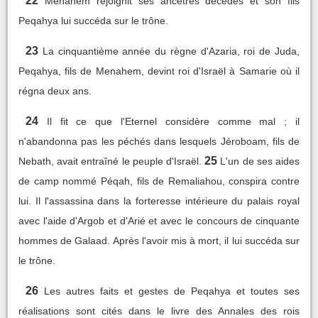
22
Menahem rejoignit ses ancêtres décédés et son fils
Peqahya lui succéda sur le trône.
23
La cinquantième année du règne d'Azaria, roi de Juda,
Peqahya, fils de Menahem, devint roi d'Israël à Samarie où il
régna deux ans.
24
Il fit ce que l'Eternel considère comme mal ; il
n'abandonna pas les péchés dans lesquels Jéroboam, fils de
25
Nebath, avait entraîné le peuple d'Israël.
L'un de ses aides
de camp nommé Péqah, fils de Remaliahou, conspira contre
lui. Il l'assassina dans la forteresse intérieure du palais royal
avec l'aide d'Argob et d'Arié et avec le concours de cinquante
hommes de Galaad. Après l'avoir mis à mort, il lui succéda sur
le trône.
26
Les autres faits et gestes de Peqahya et toutes ses
réalisations sont cités dans le livre des Annales des rois