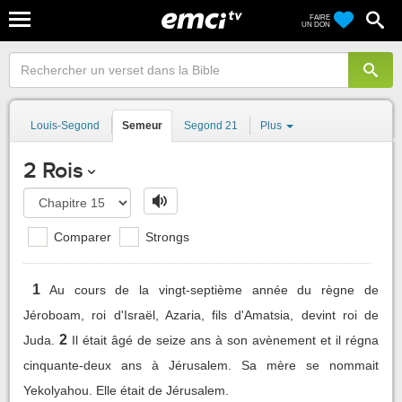
FAIRE
UN DON
Louis-Segond
Semeur
Segond 21
Plus
2 Rois
Comparer
Strongs
1
Au cours de la vingt-septième année du règne de
Jéroboam, roi d'Israël, Azaria, fils d'Amatsia, devint roi de
2
Juda.
Il était âgé de seize ans à son avènement et il régna
cinquante-deux ans à Jérusalem. Sa mère se nommait
Yekolyahou. Elle était de Jérusalem.