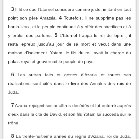
3
Il fit ce que l'Eternel considère comme juste, imitant en tout
4
point son père Amatsia.
Toutefois, il ne supprima pas les
hauts-lieux, et le peuple continuait à y offrir des sacrifices et à
5
y brûler des parfums.
L'Eternel frappa le roi de lèpre ; il
resta lépreux jusqu'au jour de sa mort et vécut dans une
maison d'isolement. Yotam, le fils du roi, avait la charge du
palais royal et gouvernait le peuple du pays.
6
Les autres faits et gestes d'Azaria et toutes ses
réalisations sont cités dans le livre des Annales des rois de
Juda.
7
Azaria rejoignit ses ancêtres décédés et fut enterré auprès
d'eux dans la cité de David, et son fils Yotam lui succéda sur le
trône.
8
La trente-huitième année du règne d'Azaria, roi de Juda,