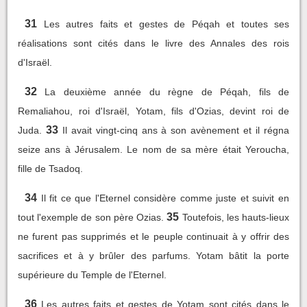
31
Les autres faits et gestes de Péqah et toutes ses
réalisations sont cités dans le livre des Annales des rois
d'Israël.
32
La deuxième année du règne de Péqah, fils de
Remaliahou, roi d'Israël, Yotam, fils d'Ozias, devint roi de
33
Juda.
Il avait vingt-cinq ans à son avènement et il régna
seize ans à Jérusalem. Le nom de sa mère était Yeroucha,
fille de Tsadoq.
34
Il fit ce que l'Eternel considère comme juste et suivit en
35
tout l'exemple de son père Ozias.
Toutefois, les hauts-lieux
ne furent pas supprimés et le peuple continuait à y offrir des
sacrifices et à y brûler des parfums. Yotam bâtit la porte
supérieure du Temple de l'Eternel.
36
Les autres faits et gestes de Yotam sont cités dans le