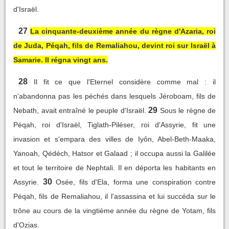
d'Israël.
27
La cinquante-deuxième année du règne d'Azaria, roi
de Juda, Péqah, fils de Remaliahou, devint roi sur Israël à
Samarie. Il régna vingt ans.
28
Il fit ce que l'Eternel considère comme mal : il
n'abandonna pas les péchés dans lesquels Jéroboam, fils de
29
Nebath, avait entraîné le peuple d'Israël.
Sous le règne de
Péqah, roi d'Israël, Tiglath-Piléser, roi d'Assyrie, fit une
invasion et s'empara des villes de Iyôn, Abel-Beth-Maaka,
Yanoah, Qédéch, Hatsor et Galaad ; il occupa aussi la Galilée
et tout le territoire de Nephtali. Il en déporta les habitants en
30
Assyrie.
Osée, fils d'Ela, forma une conspiration contre
Péqah, fils de Remaliahou, il l'assassina et lui succéda sur le
trône au cours de la vingtième année du règne de Yotam, fils
d'Ozias.