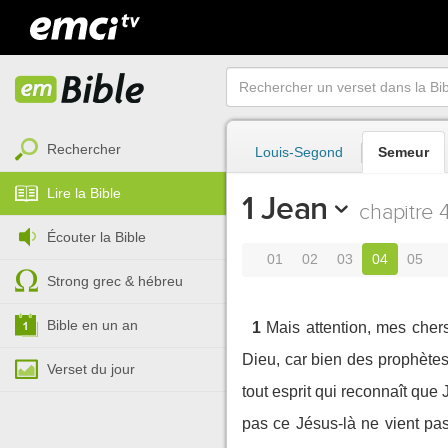
Rechercher
Louis-Segond
Semeur
Lire la Bible
1 Jean
chapitre 
Écouter la Bible
01
02
03
04
05
Strong grec & hébreu
Bible en un an
1
Mais attention, mes chers
Dieu, car bien des prophète
Verset du jour
tout esprit qui reconnaît qu
pas ce Jésus-là ne vient pas