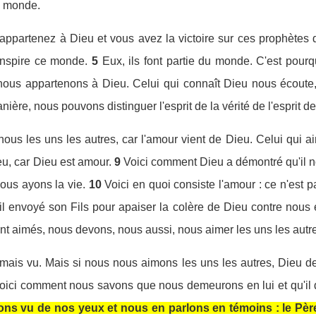
le monde.
appartenez à Dieu et vous avez la victoire sur ces prophètes 
inspire ce monde.
5
Eux, ils font partie du monde. C'est pourq
ous appartenons à Dieu. Celui qui connaît Dieu nous écoute, 
ère, nous pouvons distinguer l'esprit de la vérité de l'esprit de 
us les uns les autres, car l'amour vient de Dieu. Celui qui ai
u, car Dieu est amour.
9
Voici comment Dieu a démontré qu'il n
nous ayons la vie.
10
Voici en quoi consiste l'amour : ce n'est 
-il envoyé son Fils pour apaiser la colère de Dieu contre nous 
nt aimés, nous devons, nous aussi, nous aimer les uns les autr
amais vu. Mais si nous nous aimons les uns les autres, Dieu 
oici comment nous savons que nous demeurons en lui et qu'il de
ons vu de nos yeux et nous en parlons en témoins : le Pèr