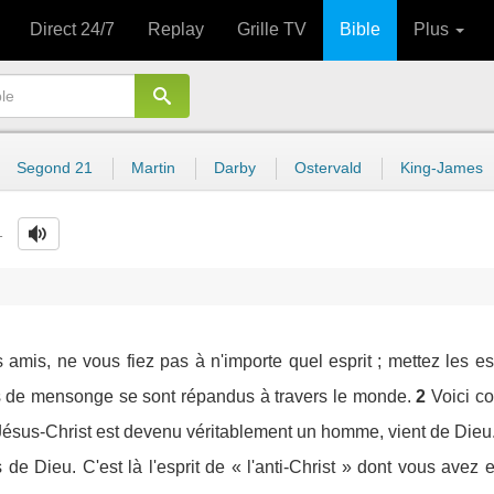
Direct 24/7
Replay
Grille TV
Bible
Plus
Segond 21
Martin
Darby
Ostervald
King-James
4
 amis, ne vous fiez pas à n'importe quel esprit ; mettez les esp
s de mensonge se sont répandus à travers le monde.
2
Voici co
e Jésus-Christ est devenu véritablement un homme, vient de Dieu
 de Dieu. C'est là l'esprit de « l'anti-Christ » dont vous ave