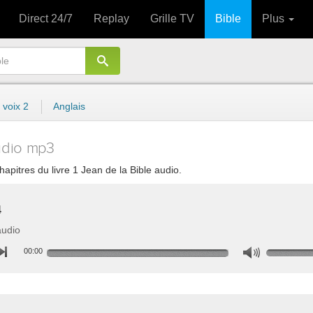
Direct 24/7
Replay
Grille TV
Bible
Plus
 voix 2
Anglais
udio mp3
hapitres du livre 1 Jean de la Bible audio.
4
audio
00:00