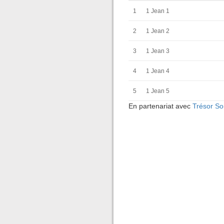
1
1 Jean 1
2
1 Jean 2
3
1 Jean 3
4
1 Jean 4
5
1 Jean 5
En partenariat avec
Trésor So