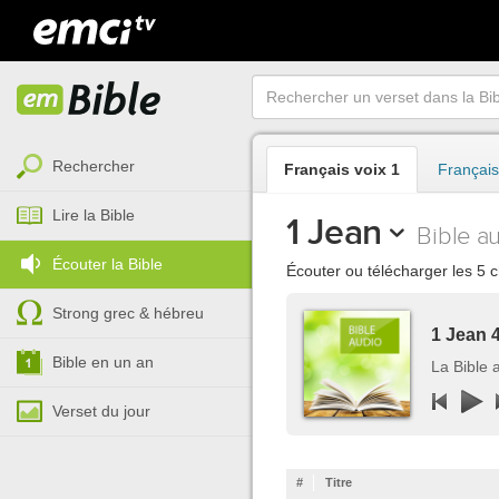
Rechercher
Français voix 1
Français
Lire la Bible
1 Jean
Bible a
Écouter la Bible
Écouter ou télécharger les 5 c
Strong grec & hébreu
1 Jean 
Bible en un an
La Bible 
Verset du jour
#
Titre