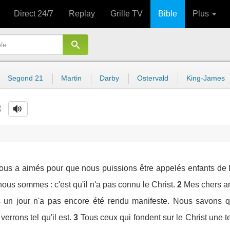
Direct 24/7
Replay
Grille TV
Bible
Plus
Segond 21
Martin
Darby
Ostervald
King-James
3
us a aimés pour que nous puissions être appelés enfants de D
ous sommes : c'est qu'il n'a pas connu le Christ.
2
Mes chers a
un jour n'a pas encore été rendu manifeste. Nous savons qu
errons tel qu'il est.
3
Tous ceux qui fondent sur le Christ une