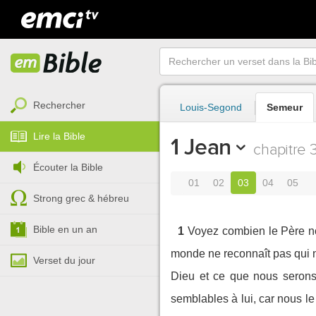
Rechercher
Louis-Segond
Semeur
Lire la Bible
1 Jean
chapitre 
Écouter la Bible
01
02
03
04
05
Strong grec & hébreu
Bible en un an
1
Voyez combien le Père no
monde ne reconnaît pas qui n
Verset du jour
Dieu et ce que nous serons 
semblables à lui, car nous le v