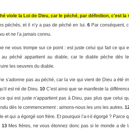
 viole la Loi de Dieu, car le péché, par définition, c'est la 
s péchés, et il n'y a pas de péché en lui.
6
Par conséquent, c
vu et ne l'a jamais connu.
 ne vous trompe sur ce point : est juste celui qui fait ce qui 
 au péché appartient au diable, car le diable pèche dès l
uire les oeuvres du diable.
ne s'adonne pas au péché, car la vie qui vient de Dieu a été im
u'il est né de Dieu.
10
C'est ainsi que se manifeste la différenc
s ce qui est juste n'appartient pas à Dieu, pas plus que celui q
ndu dès le commencement : aimons-nous les uns les autres.
1
e et qui a égorgé son frère. Et pourquoi l'a-t-il égorgé ? Parce 
.
13
Mes frères, ne vous étonnez donc pas si le monde a de l