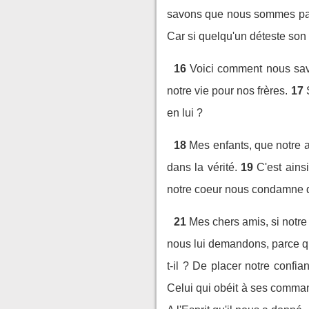
savons que nous sommes pass
Car si quelqu'un déteste son f
16
Voici comment nous sav
notre vie pour nos frères.
17
en lui ?
18
Mes enfants, que notre a
dans la vérité.
19
C'est ains
notre coeur nous condamne d'u
21
Mes chers amis, si notr
nous lui demandons, parce q
t-il ? De placer notre confi
Celui qui obéit à ses comma