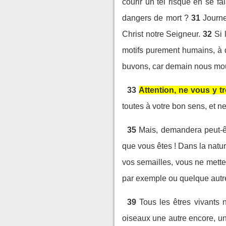
courir un tel risque en se fa
dangers de mort ?
31
Journe
Christ notre Seigneur.
32
Si 
motifs purement humains, à q
buvons, car demain nous mou
33
Attention, ne vous y
toutes à votre bon sens, et n
35
Mais, demandera peut-êtr
que vous êtes ! Dans la natu
vos semailles, vous ne mette
par exemple ou quelque aut
39
Tous les êtres vivants 
oiseaux une autre encore, un