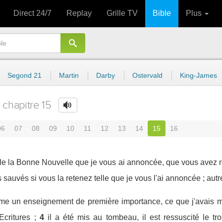
Direct 24/7
Replay
Grille TV
Bible
Plus
Segond 21
Martin
Darby
Ostervald
King-James
chapitre 15
06
07
08
09
10
11
12
13
14
15
16
lle la Bonne Nouvelle que je vous ai annoncée, que vous avez 
s sauvés si vous la retenez telle que je vous l'ai annoncée ; aut
me un enseignement de première importance, ce que j'avais mo
critures ;
4
il a été mis au tombeau, il est ressuscité le t