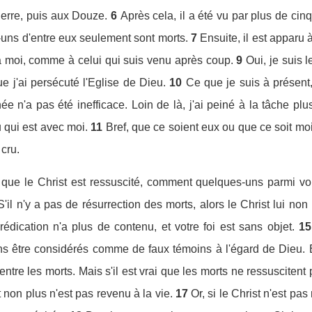
ierre, puis aux Douze.
6
Après cela, il a été vu par plus de cinq 
uns d'entre eux seulement sont morts.
7
Ensuite, il est apparu 
u à moi, comme à celui qui suis venu après coup.
9
Oui, je suis 
que j'ai persécuté l'Eglise de Dieu.
10
Ce que je suis à présent,
née n'a pas été inefficace. Loin de là, j'ai peiné à la tâche p
 qui est avec moi.
11
Bref, que ce soient eux ou que ce soit m
cru.
que le Christ est ressuscité, comment quelques-uns parmi vou
S'il n'y a pas de résurrection des morts, alors le Christ lui non
rédication n'a plus de contenu, et votre foi est sans objet.
15
ns être considérés comme de faux témoins à l'égard de Dieu. 
ntre les morts. Mais s'il est vrai que les morts ne ressuscitent pa
t non plus n'est pas revenu à la vie.
17
Or, si le Christ n'est pas