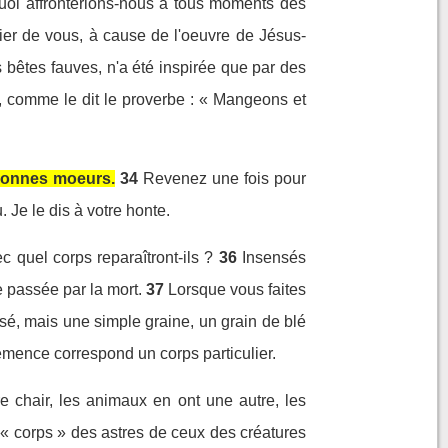
oi affronterions-nous à tous moments des
 fier de vous, à cause de l'oeuvre de Jésus-
s bêtes fauves, n'a été inspirée que par des
rs, comme le dit le proverbe : « Mangeons et
bonnes moeurs.
34
Revenez une fois pour
 Je le dis à votre honte.
 quel corps reparaîtront-ils ?
36
Insensés
 passée par la mort.
37
Lorsque vous faites
sé, mais une simple graine, un grain de blé
semence correspond un corps particulier.
e chair, les animaux en ont une autre, les
« corps » des astres de ceux des créatures