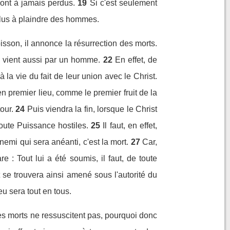
sont à jamais perdus.
19
Si c'est seulement
plus à plaindre des hommes.
oisson, il annonce la résurrection des morts.
n vient aussi par un homme.
22
En effet, de
a vie du fait de leur union avec le Christ.
en premier lieu, comme le premier fruit de la
our.
24
Puis viendra la fin, lorsque le Christ
toute Puissance hostiles.
25
Il faut, en effet,
nemi qui sera anéanti, c'est la mort.
27
Car,
 : Tout lui a été soumis, il faut, de toute
t se trouvera ainsi amené sous l'autorité du
eu sera tout en tous.
e les morts ne ressuscitent pas, pourquoi donc