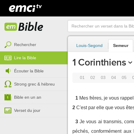
Rechercher
Louis-Segond
Semeur
Lire la Bible
1 Corinthiens
Écouter la Bible
01
02
03
04
05
Strong grec & hébreu
Bible en un an
1
Mes frères, je vous rappe
2
C'est par elle que vous ête
Verset du jour
3
Je vous ai transmis, com
péchés, conformément aux E