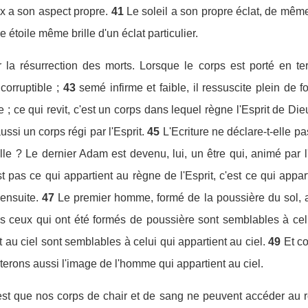
ux a son aspect propre.
41
Le soleil a son propre éclat, de même
e étoile même brille d'un éclat particulier.
la résurrection des morts. Lorsque le corps est porté en te
ncorruptible ;
43
semé infirme et faible, il ressuscite plein de fo
 ; ce qui revit, c'est un corps dans lequel règne l'Esprit de Dieu
aussi un corps régi par l'Esprit.
45
L'Ecriture ne déclare-t-elle 
elle ? Le dernier Adam est devenu, lui, un être qui, animé par 
t pas ce qui appartient au règne de l'Esprit, c'est ce qui appart
'ensuite.
47
Le premier homme, formé de la poussière du sol, 
us ceux qui ont été formés de poussière sont semblables à ce
 au ciel sont semblables à celui qui appartient au ciel.
49
Et c
erons aussi l'image de l'homme qui appartient au ciel.
c'est que nos corps de chair et de sang ne peuvent accéder au 