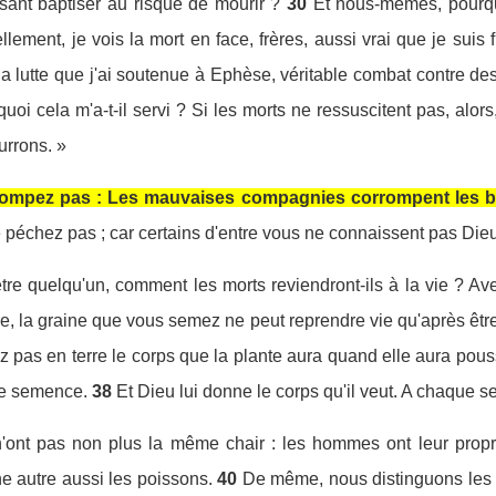
isant baptiser au risque de mourir ?
30
Et nous-mêmes, pourqu
llement, je vois la mort en face, frères, aussi vrai que je suis
la lutte que j'ai soutenue à Ephèse, véritable combat contre de
uoi cela m'a-t-il servi ? Si les morts ne ressuscitent pas, alo
rrons. »
 trompez pas : Les mauvaises compagnies corrompent les 
e péchez pas ; car certains d'entre vous ne connaissent pas Dieu.
e quelqu'un, comment les morts reviendront-ils à la vie ? Avec
re, la graine que vous semez ne peut reprendre vie qu'après être
z pas en terre le corps que la plante aura quand elle aura pous
re semence.
38
Et Dieu lui donne le corps qu'il veut. A chaque 
n'ont pas non plus la même chair : les hommes ont leur propr
e autre aussi les poissons.
40
De même, nous distinguons les 