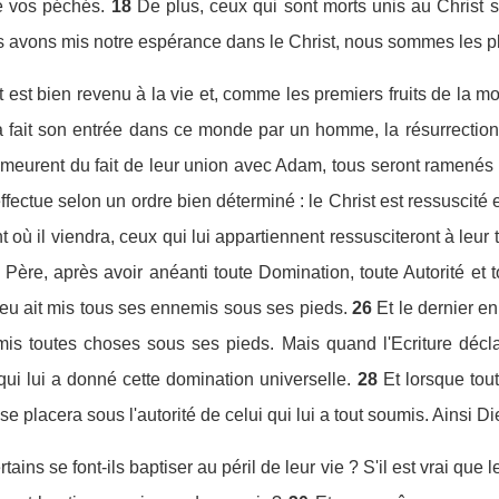
e vos péchés.
18
De plus, ceux qui sont morts unis au Christ 
us avons mis notre espérance dans le Christ, nous sommes les 
st est bien revenu à la vie et, comme les premiers fruits de la m
a fait son entrée dans ce monde par un homme, la résurrectio
rent du fait de leur union avec Adam, tous seront ramenés à l
effectue selon un ordre bien déterminé : le Christ est ressuscité 
où il viendra, ceux qui lui appartiennent ressusciteront à leur t
 Père, après avoir anéanti toute Domination, toute Autorité et 
ieu ait mis tous ses ennemis sous ses pieds.
26
Et le dernier en
mis toutes choses sous ses pieds. Mais quand l'Ecriture déclare
qui lui a donné cette domination universelle.
28
Et lorsque tou
 se placera sous l'autorité de celui qui lui a tout soumis. Ainsi Di
rtains se font-ils baptiser au péril de leur vie ? S'il est vrai qu