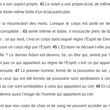
ux a son aspect propre.
41
Le soleil a son propre éclat, de même
e étoile même brille d'un éclat particulier.
la résurrection des morts. Lorsque le corps est porté en te
ncorruptible ;
43
semé infirme et faible, il ressuscite plein de fo
 ; ce qui revit, c'est un corps dans lequel règne l'Esprit de Dieu
aussi un corps régi par l'Esprit.
45
L'Ecriture ne déclare-t-elle 
elle ? Le dernier Adam est devenu, lui, un être qui, animé par 
t pas ce qui appartient au règne de l'Esprit, c'est ce qui appart
'ensuite.
47
Le premier homme, formé de la poussière du sol, 
us ceux qui ont été formés de poussière sont semblables à ce
 au ciel sont semblables à celui qui appartient au ciel.
49
Et c
erons aussi l'image de l'homme qui appartient au ciel.
c'est que nos corps de chair et de sang ne peuvent accéder au 