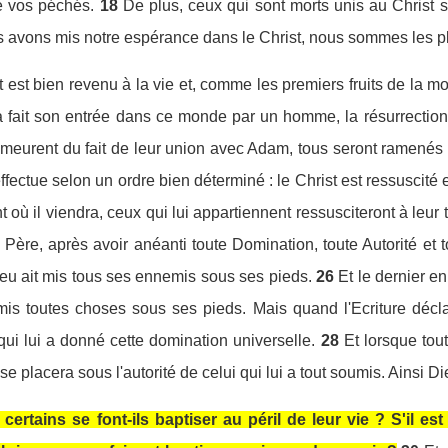
e vos péchés.
18
De plus, ceux qui sont morts unis au Christ 
us avons mis notre espérance dans le Christ, nous sommes les 
st est bien revenu à la vie et, comme les premiers fruits de la m
a fait son entrée dans ce monde par un homme, la résurrectio
rent du fait de leur union avec Adam, tous seront ramenés à l
effectue selon un ordre bien déterminé : le Christ est ressuscité 
où il viendra, ceux qui lui appartiennent ressusciteront à leur t
 Père, après avoir anéanti toute Domination, toute Autorité et 
ieu ait mis tous ses ennemis sous ses pieds.
26
Et le dernier en
mis toutes choses sous ses pieds. Mais quand l'Ecriture déclare
qui lui a donné cette domination universelle.
28
Et lorsque tou
 se placera sous l'autorité de celui qui lui a tout soumis. Ainsi Di
certains se font-ils baptiser au péril de leur vie ? S'il es