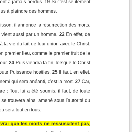
sont à jamais perdus.
19
Si c'est seulement
plus à plaindre des hommes.
oisson, il annonce la résurrection des morts.
n vient aussi par un homme.
22
En effet, de
a vie du fait de leur union avec le Christ.
en premier lieu, comme le premier fruit de la
our.
24
Puis viendra la fin, lorsque le Christ
toute Puissance hostiles.
25
Il faut, en effet,
nemi qui sera anéanti, c'est la mort.
27
Car,
 : Tout lui a été soumis, il faut, de toute
t se trouvera ainsi amené sous l'autorité du
eu sera tout en tous.
t vrai que les morts ne ressuscitent pas,