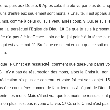
ierre, puis aux Douze.
6
Après cela, il a été vu par plus de cinq 
uns d'entre eux seulement sont morts.
7
Ensuite, il est apparu 
u à moi, comme à celui qui suis venu après coup.
9
Oui, je suis 
que j'ai persécuté l'Eglise de Dieu.
10
Ce que je suis à présent,
née n'a pas été inefficace. Loin de là, j'ai peiné à la tâche p
 qui est avec moi.
11
Bref, que ce soient eux ou que ce soit m
cru.
que le Christ est ressuscité, comment quelques-uns parmi vou
S'il n'y a pas de résurrection des morts, alors le Christ lui non
rédication n'a plus de contenu, et votre foi est sans objet.
15
ns être considérés comme de faux témoins à l'égard de Dieu. 
ntre les morts. Mais s'il est vrai que les morts ne ressuscitent pa
t non plus n'est pas revenu à la vie.
17
Or, si le Christ n'est pas