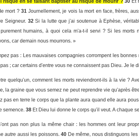
 risque en se faisant baptiser au risque de mourir ?
30
Et 
e mort ?
31
Journellement, je vois la mort en face, frères, aus
re Seigneur.
32
Si la lutte que j'ai soutenue à Ephèse, vérita
purement humains, à quoi cela m'a-t-il servi ? Si les morts n
vons, car demain nous mourrons. »
rompez pas : Les mauvaises compagnies corrompent les bonnes
pas ; car certains d'entre vous ne connaissent pas Dieu. Je le di
e quelqu'un, comment les morts reviendront-ils à la vie ? Avec
re, la graine que vous semez ne peut reprendre vie qu'après être
z pas en terre le corps que la plante aura quand elle aura pous
re semence.
38
Et Dieu lui donne le corps qu'il veut. A chaque 
n'ont pas non plus la même chair : les hommes ont leur propr
e autre aussi les poissons.
40
De même, nous distinguons les 