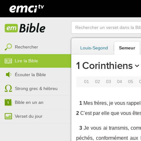
Rechercher
Louis-Segond
Semeur
Lire la Bible
1 Corinthiens
Écouter la Bible
01
02
03
04
05
Strong grec & hébreu
Bible en un an
1
Mes frères, je vous rappe
2
C'est par elle que vous ête
Verset du jour
3
Je vous ai transmis, com
péchés, conformément aux E