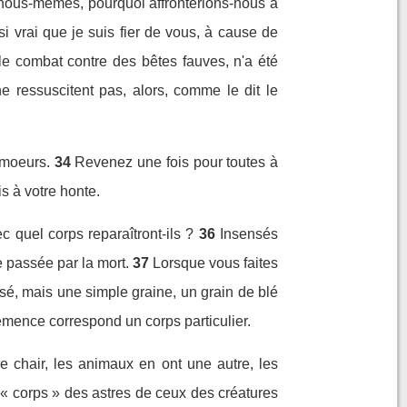
nous-mêmes, pourquoi affronterions-nous à
si vrai que je suis fier de vous, à cause de
ble combat contre des bêtes fauves, n'a été
e ressuscitent pas, alors, comme le dit le
 moeurs.
34
Revenez une fois pour toutes à
s à votre honte.
 quel corps reparaîtront-ils ?
36
Insensés
 passée par la mort.
37
Lorsque vous faites
sé, mais une simple graine, un grain de blé
semence correspond un corps particulier.
e chair, les animaux en ont une autre, les
« corps » des astres de ceux des créatures