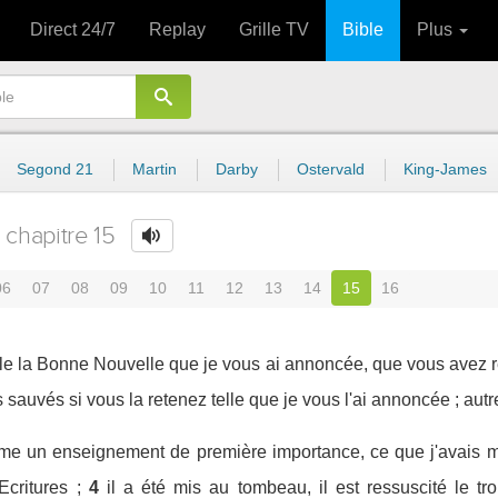
Direct 24/7
Replay
Grille TV
Bible
Plus
Segond 21
Martin
Darby
Ostervald
King-James
chapitre 15
06
07
08
09
10
11
12
13
14
15
16
lle la Bonne Nouvelle que je vous ai annoncée, que vous avez 
s sauvés si vous la retenez telle que je vous l'ai annoncée ; aut
me un enseignement de première importance, ce que j'avais mo
critures ;
4
il a été mis au tombeau, il est ressuscité le t