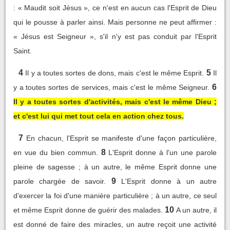
: « Maudit soit Jésus », ce n'est en aucun cas l'Esprit de Dieu
qui le pousse à parler ainsi. Mais personne ne peut affirmer :
« Jésus est Seigneur », s'il n'y est pas conduit par l'Esprit
Saint.
4
5
Il y a toutes sortes de dons, mais c'est le même Esprit.
Il
6
y a toutes sortes de services, mais c'est le même Seigneur.
Il y a toutes sortes d'activités, mais c'est le même Dieu ;
et c'est lui qui met tout cela en action chez tous.
7
En chacun, l'Esprit se manifeste d'une façon particulière,
8
en vue du bien commun.
L'Esprit donne à l'un une parole
pleine de sagesse ; à un autre, le même Esprit donne une
9
parole chargée de savoir.
L'Esprit donne à un autre
d'exercer la foi d'une manière particulière ; à un autre, ce seul
10
et même Esprit donne de guérir des malades.
A un autre, il
est donné de faire des miracles, un autre reçoit une activité