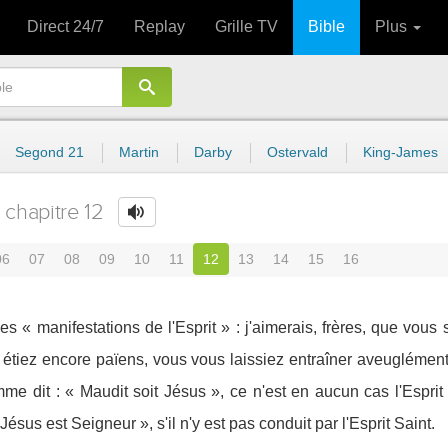
Direct 24/7
Replay
Grille TV
Bible
Plus
Segond 21
Martin
Darby
Ostervald
King-James
chapitre 12
06
07
08
09
10
11
12
13
14
15
16
s « manifestations de l'Esprit » : j'aimerais, frères, que vous 
tiez encore païens, vous vous laissiez entraîner aveuglément 
mme dit : « Maudit soit Jésus », ce n'est en aucun cas l'Esprit
Jésus est Seigneur », s'il n'y est pas conduit par l'Esprit Saint.