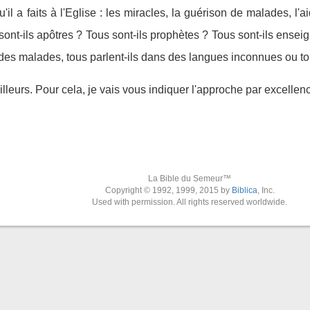
il a faits à l'Eglise : les miracles, la guérison de malades, l'ai
sont-ils apôtres ? Tous sont-ils prophètes ? Tous sont-ils enseig
 des malades, tous parlent-ils dans des langues inconnues ou to
lleurs. Pour cela, je vais vous indiquer l'approche par excellen
La Bible du Semeur™
Copyright © 1992, 1999, 2015 by
Biblica
, Inc.
Used with permission. All rights reserved worldwide.