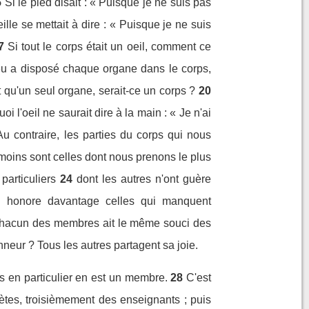
5
Si le pied disait : « Puisque je ne suis pas
reille se mettait à dire : « Puisque je ne suis
7
Si tout le corps était un oeil, comment ce
u a disposé chaque organe dans le corps,
out qu'un seul organe, serait-ce un corps ?
20
oi l'oeil ne saurait dire à la main : « Je n'ai
Au contraire, les parties du corps qui nous
moins sont celles dont nous prenons le plus
particuliers
24
dont les autres n'ont guère
on honore davantage celles qui manquent
que chacun des membres ait le même souci des
nneur ? Tous les autres partagent sa joie.
s en particulier en est un membre.
28
C'est
ètes, troisièmement des enseignants ; puis