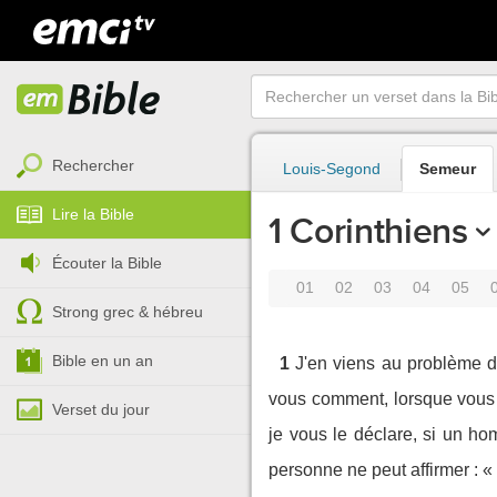
Rechercher
Louis-Segond
Semeur
Lire la Bible
1 Corinthiens
Écouter la Bible
01
02
03
04
05
Strong grec & hébreu
Bible en un an
1
J'en viens au problème de
vous comment, lorsque vous é
Verset du jour
je vous le déclare, si un ho
personne ne peut affirmer : « 