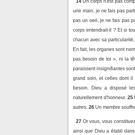
14
Un corps n'est pas comp
une main, je ne fais pas parti
pas un oeil, je ne fais pas pa
corps entendrait-il ? Et si to
chacun avec sa particularité,
En fait, les organes sont no
pas besoin de toi », ni la 
paraissent insignifiantes son
grand soin, et celles dont il
besoin. Dieu a disposé le
naturellement d'honneur.
25
autres.
26
Un membre souffre-t
27
Or vous, vous constitue
ainsi que Dieu a établi dan