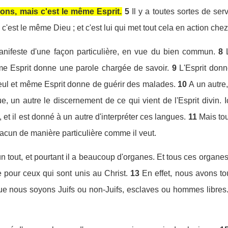
dons, mais c'est le même Esprit.
5
Il y a toutes sortes de se
s c'est le même Dieu ; et c'est lui qui met tout cela en action chez
anifeste d'une façon particulière, en vue du bien commun.
8
me Esprit donne une parole chargée de savoir.
9
L'Esprit donn
 seul et même Esprit donne de guérir des malades.
10
A un autre,
ue, un autre le discernement de ce qui vient de l'Esprit divin. I
t il est donné à un autre d'interpréter ces langues.
11
Mais tou
chacun de manière particulière comme il veut.
 tout, et pourtant il a beaucoup d'organes. Et tous ces organes, 
 pour ceux qui sont unis au Christ.
13
En effet, nous avons to
que nous soyons Juifs ou non-Juifs, esclaves ou hommes libres