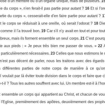
osé d'un membre ou d'un organe unique, mais de plusieurs.
1
e du corps », n'en ferait-il pas partie pour autant ?
16
Et si l'o
rtie du corps », cesserait-elle d'en faire partie pour autant ?
1
ut le corps se réduisait à une oreille, où serait l'odorat ?
18
Die
 comme il l'a trouvé bon.
19
Car s'il n'y avait en tout et pour t
mbreux, mais ils forment ensemble un seul corps.
21
C'est pourqu
tête aux pieds : « Je peux très bien me passer de vous. »
22
t particulièrement nécessaires.
23
Celles que nous estimons le 
 n'est pas décent de parler, nous les traitons avec des égards 
s différentes parties de notre corps de manière à ce qu'
Il voulait par là éviter toute division dans le corps et faire 
-il ? Tous les autres souffrent avec lui. Un membre est-il à l'ho
z ensemble un corps qui appartient au Christ, et chacun de vou
s l'Eglise, premièrement des apôtres, deuxièmement des proph