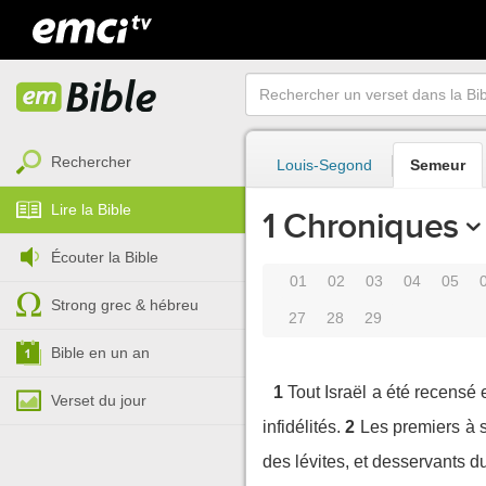
Rechercher
Louis-Segond
Semeur
Lire la Bible
1 Chroniques
Écouter la Bible
01
02
03
04
05
Strong grec & hébreu
27
28
29
Bible en un an
1
Tout Israël a été recensé 
Verset du jour
infidélités.
2
Les premiers à s
des lévites, et desservants d