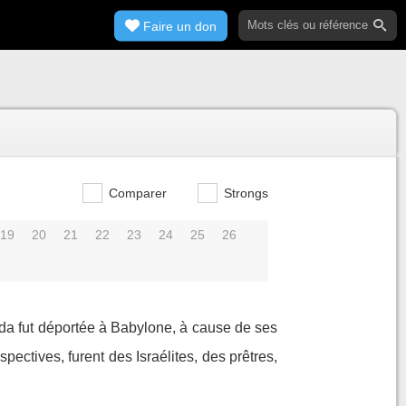
Faire un don
Comparer
Strongs
19
20
21
22
23
24
25
26
Juda fut déportée à Babylone, à cause de ses
pectives, furent des Israélites, des prêtres,