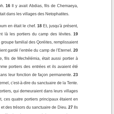
ph.
16
Il y avait Abdias, fils de Chemaeya,
itait dans les villages des Netophatites.
um en était le chef.
18
Et, jusqu'à présent,
t là les portiers du camp des lévites.
19
groupe familial des Qoréites, remplissaient
ent gardé l'entrée du camp de l'Eternel.
20
e, fils de Mechélémia, était aussi portier à
mme portiers des entrées et ils avaient été
 dans leur fonction de façon permanente.
23
rnel, c'est-à-dire du sanctuaire de la Tente.
ortiers, qui demeuraient dans leurs villages
 ces quatre portiers principaux étaient en
s et des trésors du sanctuaire de Dieu.
27
Ils