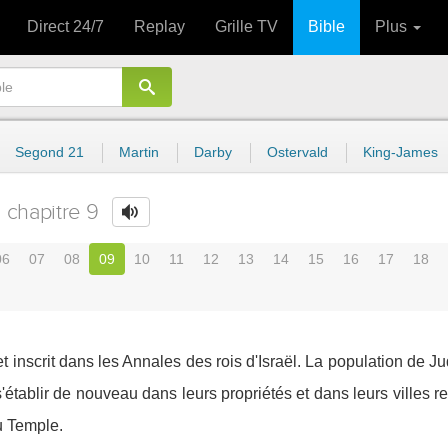
Direct 24/7
Replay
Grille TV
Bible
Plus
Segond 21
Martin
Darby
Ostervald
King-James
chapitre 9
06
07
08
09
10
11
12
13
14
15
16
17
18
et inscrit dans les Annales des rois d'Israël. La population de 
'établir de nouveau dans leurs propriétés et dans leurs villes res
u Temple.