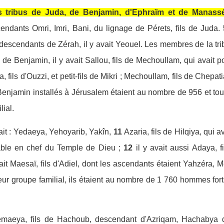
 tribus de Juda, de Benjamin, d'Ephraïm et de Manassé 
ndants Omri, Imri, Bani, du lignage de Pérets, fils de Juda.
descendants de Zérah, il y avait Yeouel. Les membres de la tri
u de Benjamin, il y avait Sallou, fils de Mechoullam, qui avait
 fils d'Ouzzi, et petit-fils de Mikri ; Mechoullam, fils de Chepatia
Benjamin installés à Jérusalem étaient au nombre de 956 et t
lial.
vait : Yedaeya, Yehoyarib, Yakîn,
11
Azaria, fils de Hilqiya, qui
able en chef du Temple de Dieu ;
12
il y avait aussi Adaya, 
vait Maesaï, fils d'Adiel, dont les ascendants étaient Yahzéra,
leur groupe familial, ils étaient au nombre de 1 760 hommes fort
hemaeya, fils de Hachoub, descendant d'Azriqam, Hachabya d