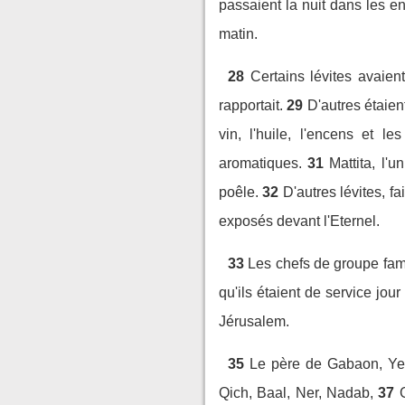
passaient la nuit dans les en
matin.
28
Certains lévites avaient
rapportait.
29
D'autres étaient
vin, l'huile, l'encens et le
aromatiques.
31
Mattita, l'
poêle.
32
D'autres lévites, f
exposés devant l'Eternel.
33
Les chefs de groupe fami
qu'ils étaient de service jour 
Jérusalem.
35
Le père de Gabaon, Yeï
Qich, Baal, Ner, Nadab,
37