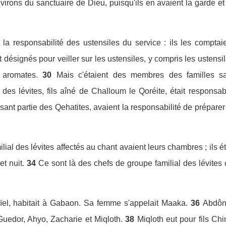
virons du sanctuaire de Dieu, puisqu'ils en avaient la garde et
 la responsabilité des ustensiles du service : ils les comptaie
 désignés pour veiller sur les ustensiles, y compris les ustensile
s aromates.
30
Mais c'étaient des membres des familles s
un des lévites, fils aîné de Challoum le Qoréite, était responsa
aisant partie des Qehatites, avaient la responsabilité de prépar
lial des lévites affectés au chant avaient leurs chambres ; ils é
et nuit.
34
Ce sont là des chefs de groupe familial des lévites 
el, habitait à Gabaon. Sa femme s'appelait Maaka.
36
Abdôn 
Guedor, Ahyo, Zacharie et Miqloth.
38
Miqloth eut pour fils Ch