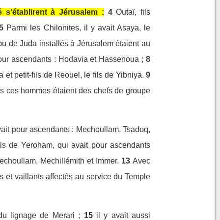
s'établirent à Jérusalem :
4
Outaï, fils
5
Parmi les Chilonites, il y avait Asaya, le
bu de Juda installés à Jérusalem étaient au
 pour ascendants : Hodavia et Hassenoua ;
8
 et petit-fils de Reouel, le fils de Yibniya.
9
ous ces hommes étaient des chefs de groupe
 avait pour ascendants : Mechoullam, Tsadoq,
fils de Yeroham, qui avait pour ascendants
 Mechoullam, Mechillémith et Immer.
13
Avec
s et vaillants affectés au service du Temple
u lignage de Merari ;
15
il y avait aussi