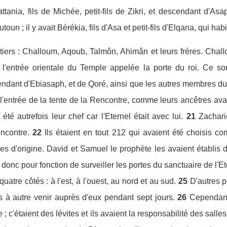
tania, fils de Michée, petit-fils de Zikri, et descendant d'Asa
un ; il y avait Bérékia, fils d'Asa et petit-fils d'Elqana, qui hab
rtiers : Challoum, Aqoub, Talmôn, Ahimân et leurs frères. Challo
 l'entrée orientale du Temple appelée la porte du roi. Ce son
endant d'Ebiasaph, et de Qoré, ainsi que les autres membres du 
l'entrée de la tente de la Rencontre, comme leurs ancêtres avai
 été autrefois leur chef car l'Eternel était avec lui.
21
Zachari
encontre.
22
Ils étaient en tout 212 qui avaient été choisis co
ges d'origine. David et Samuel le prophète les avaient établis
onc pour fonction de surveiller les portes du sanctuaire de l'Ete
 quatre côtés : à l'est, à l'ouest, au nord et au sud.
25
D'autres p
s à autre venir auprès d'eux pendant sept jours.
26
Cependant,
 c'étaient des lévites et ils avaient la responsabilité des salle