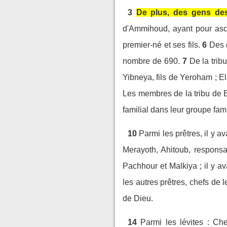
3
De plus, des gens des
d'Ammihoud, ayant pour asce
premier-né et ses fils.
6
Des 
nombre de 690.
7
De la trib
Yibneya, fils de Yeroham ; Ela,
Les membres de la tribu de 
familial dans leur groupe fami
10
Parmi les prêtres, il y a
Merayoth, Ahitoub, respons
Pachhour et Malkiya ; il y a
les autres prêtres, chefs de 
de Dieu.
14
Parmi les lévites : C